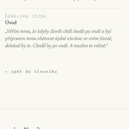
ĎÁBELSKÁ JÍZDA
Úvod
„Věřím tomu, že kdyby člověk chtěl chodit po vodě a byl
připraven tomu obětovat úplně všechno ve svém životě,
dokázal by to. Chodil by po vodě. A myslím to vážně.“
← zpět do slovníku