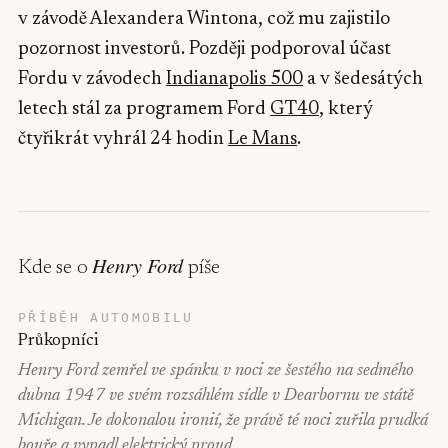
v závodě Alexandera Wintona, což mu zajistilo
pozornost investorů. Později podporoval účast
Fordu v závodech
Indianapolis 500
a v šedesátých
letech stál za programem Ford
GT40
, který
čtyřikrát vyhrál 24 hodin
Le Mans
.
Henry Ford
Kde se o
píše
PŘÍBĚH AUTOMOBILU
Průkopníci
Henry Ford zemřel ve spánku v noci ze šestého na sedmého
dubna 1947 ve svém rozsáhlém sídle v Dearbornu ve státě
Michigan. Je dokonalou ironií, že právě té noci zuřila prudká
bouře a vypadl elektrický proud.