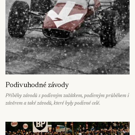
Podivuhodné závody
Příběhy závodů s podivným začátkem, podivným průběhem i
závěrem a také závodů, které byly podivné celé.