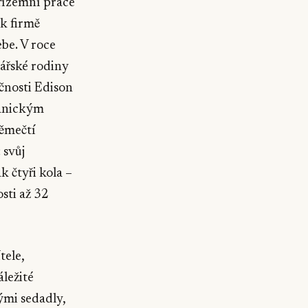
přízemní práce
 k firmě
be. V roce
mářské rodiny
ečnosti Edison
hanickým
němečtí
 svůj
 čtyři kola –
sti až 32
tele,
ležité
ými sedadly,