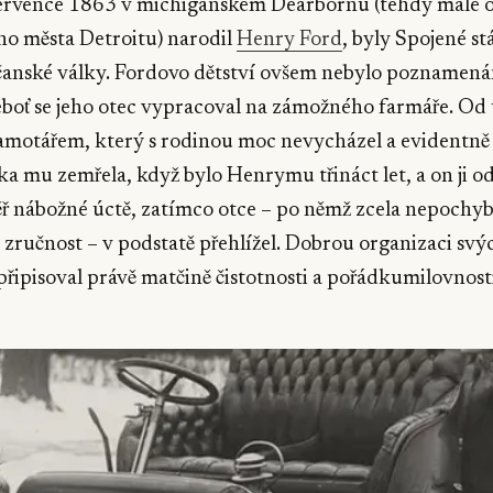
července 1863 v michiganském Dearbornu (tehdy malé o
ého města Detroitu) narodil
Henry Ford
, byly Spojené stá
čanské války. Fordovo dětství ovšem nebylo poznamen
oť se jeho otec vypracoval na zámožného farmáře. Od ú
motářem, který s rodinou moc nevycházel a evidentně s
a mu zemřela, když bylo Henrymu třináct let, a on ji o
ř nábožné úctě, zatímco otce – po němž zcela nepochyb
ručnost – v podstatě přehlížel. Dobrou organizaci svý
připisoval právě matčině čistotnosti a pořádkumilovnosti