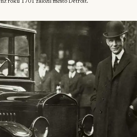
jenž roku 1701 založil město Détroit.