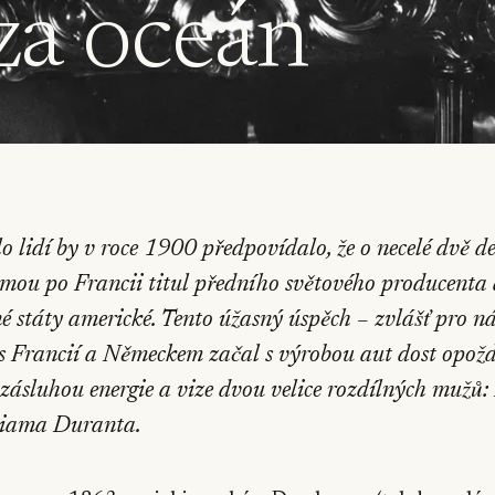
 za oceán
o lidí by v roce 1900 předpovídalo, že o necelé dvě d
mou po Francii titul předního světového producenta
é státy americké. Tento úžasný úspěch – zvlášť pro ná
s Francií a Německem začal s výrobou aut dost opožd
i zásluhou energie a vize dvou velice rozdílných mužů
liama Duranta.