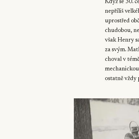
Když se 30. 
nepříliš velk
uprostřed ob
chudobou, neb
však Henry sa
za svým. Matk
choval v témě
mechanickou z
ostatně vždy 