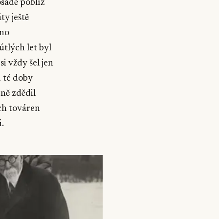
sadě poblíž
ty ještě
áno
tlých let byl
i vždy šel jen
d té doby
ně zdědil
ch továren
.