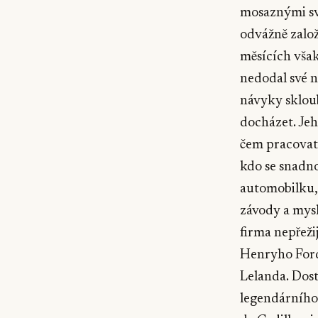
mosaznými sv
odvážně založ
měsících však
nedodal své 
návyky skloub
docházet. Jeh
čem pracovat.
kdo se snadno
automobilku,
závody a mysl
firma nepřežij
Henryho Ford
Lelanda. Dos
legendárního