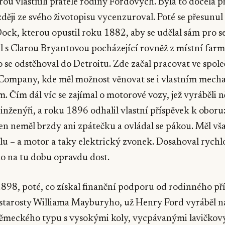
rou vlastnili přátelé rodiny Fordových. Byla to docela 
zději ze svého životopisu vycenzuroval. Poté se přesunul
ock, kterou opustil roku 1882, aby se udělal sám pro se
l s Clarou Bryantovou pocházející rovněž z místní far
to se odstěhoval do Detroitu. Zde začal pracovat ve spol
 Company, kde měl možnost věnovat se i vlastním mec
 Čím dál víc se zajímal o motorové vozy, jež vyráběli 
 inženýři, a roku 1896 odhalil vlastní příspěvek k oboru:
en neměl brzdy ani zpátečku a ovládal se pákou. Měl však
klu – a motor a taky elektrický zvonek. Dosahoval rychlo
o na tu dobu opravdu dost.
98, poté, co získal finanční podporu od rodinného pří
starosty Williama Mayburyho, už Henry Ford vyráběl ná
ěmeckého typu s vysokými koly, vycpávanými lavičkov