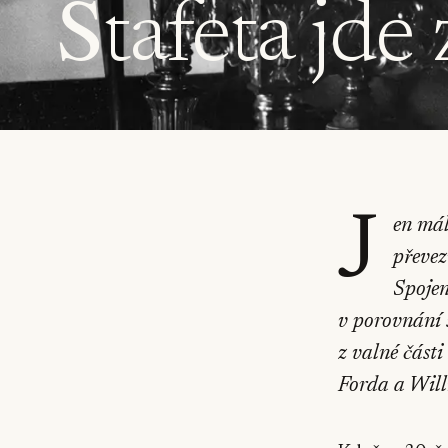
Štafeta jde
J
en mál
převez
Spojen
v porovnání 
z valné část
Forda a Wil