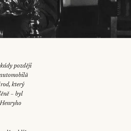
ekády později
 automobilů
rod, který
ěně – byl
: Henryho