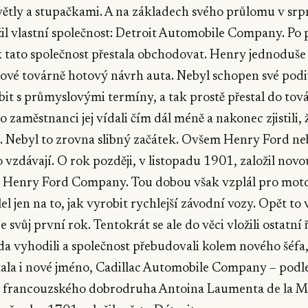
ětly a stupačkami. A na základech svého průlomu v sr
il vlastní společnost: Detroit Automobile Company. Po
 tato společnost přestala obchodovat. Henry jednoduše
nové továrně hotový návrh auta. Nebyl schopen své pod
it s průmyslovými termíny, a tak prostě přestal do tov
o zaměstnanci jej vídali čím dál méně a nakonec zjistili,
 Nebyl to zrovna slibný začátek. Ovšem Henry Ford neb
 vzdávají. O rok později, v listopadu 1901, založil novo
 Henry Ford Company. Tou dobou však vzplál pro moto
el jen na to, jak vyrobit rychlejší závodní vozy. Opět to
e svůj první rok. Tentokrát se ale do věci vložili ostatní 
a vyhodili a společnost přebudovali kolem nového šéf
tala i nové jméno, Cadillac Automobile Company – podl
 francouzského dobrodruha Antoina Laumenta de la Mo