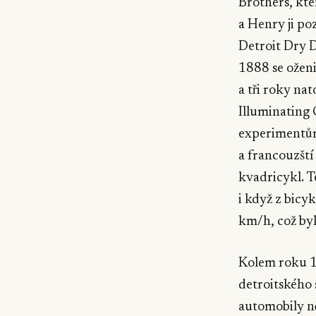
Brothers, kte
a Henry ji po
Detroit Dry D
1888 se oženi
a tři roky na
Illuminating
experimentům.
a francouzští
kvadricykl. T
i když z bicy
km/h, což byl
Kolem roku 18
detroitského 
automobily n