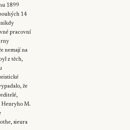
pnu 1899
 pouhých 14
 nikdy
ivné pracovní
árny
 že nemají na
yl z těch,
u
ristické
 vypadalo, že
ředitelé,
a, Henryho M.
e
the, sieura