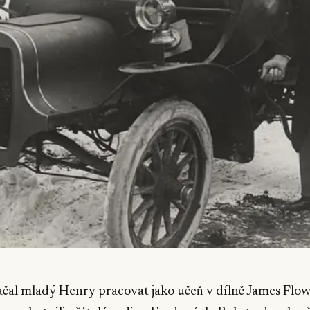
čal mladý Henry pracovat jako učeň v dílně James Flo