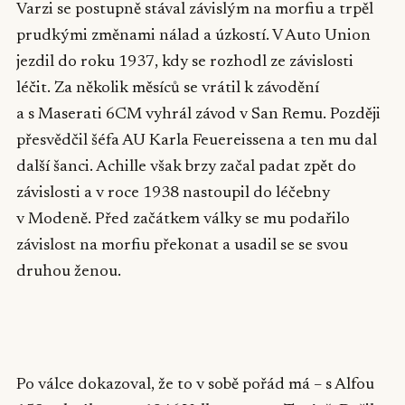
Varzi se postupně stával závislým na morfiu a trpěl
prudkými změnami nálad a úzkostí. V Auto Union
jezdil do roku 1937, kdy se rozhodl ze závislosti
léčit. Za několik měsíců se vrátil k závodění
a s Maserati 6CM vyhrál závod v San Remu. Později
přesvědčil šéfa AU Karla Feuereissena a ten mu dal
další šanci. Achille však brzy začal padat zpět do
závislosti a v roce 1938 nastoupil do léčebny
v Modeně. Před začátkem války se mu podařilo
závislost na morfiu překonat a usadil se se svou
druhou ženou.
▶
Po válce dokazoval, že to v sobě pořád má – s Alfou