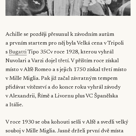
Achille se později přesunul k závodním autům
a prvním startem pro něj byla Velká cena v Tripoli
s
Bugatti
Tipo 35Cv roce 1928, kterou vyhrál
Nuvolari a Varzi dojel třetí. V příštím roce získal
místo v Alfě Romeo a s jejich 1750 získal třetí místo
v Mille Miglia. Pak již začal závratným tempem
přidávat vítězství a do konce roku vyhrál závody
v Alexandrii, Římě a Livornu plus VC Španělska
a Itálie.
V roce 1930 se oba kohouti sešli v Alfě a svedli velký
souboj v Mille Miglia. Jasně drželi první dvě místa