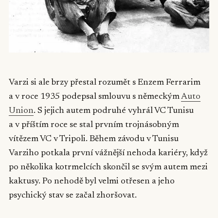
Varzi si ale brzy přestal rozumět s Enzem Ferrarim
a v roce 1935 podepsal smlouvu s německým
Auto
Union
. S jejich autem podruhé vyhrál VC Tunisu
a v příštím roce se stal prvním trojnásobným
vítězem VC v Tripoli. Během závodu v Tunisu
Varziho potkala první vážnější nehoda kariéry, když
po několika kotrmelcích skončil se svým autem mezi
kaktusy. Po nehodě byl velmi otřesen a jeho
psychický stav se začal zhoršovat.