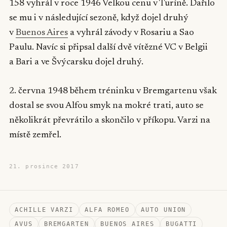
158 vyhrál v roce 1946 Velkou cenu v Turíně. Dařilo
se mu i v následující sezoně, když dojel druhý
v
Buenos Aires
a vyhrál závody v Rosariu a Sao
Paulu. Navíc si připsal další dvě vítězné VC v Belgii
a Bari a ve Švýcarsku dojel druhý.
2. června 1948 během tréninku v Bremgartenu však
dostal se svou Alfou smyk na mokré trati, auto se
několikrát převrátilo a skončilo v příkopu. Varzi na
místě zemřel.
21. prosince 2017
ACHILLE VARZI
ALFA ROMEO
AUTO UNION
AVUS
BREMGARTEN
BUENOS AIRES
BUGATTI