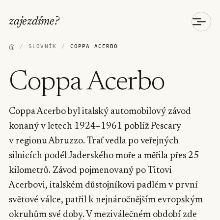
zajezdíme
?
/
SLOVNÍK
/
COPPA ACERBO
Coppa Acerbo
Coppa Acerbo byl italský automobilový závod
konaný v letech 1924–1961 poblíž Pescary
v regionu Abruzzo. Trať vedla po veřejných
silnicích podél Jaderského moře a měřila přes 25
kilometrů. Závod pojmenovaný po Titovi
Acerbovi, italském důstojníkovi padlém v první
světové válce, patřil k nejnáročnějším evropským
okruhům své doby. V meziválečném období zde