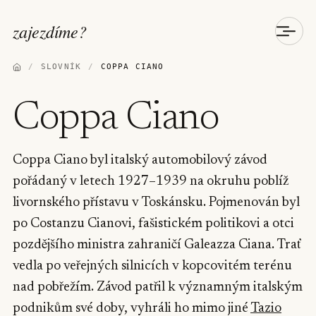
zajezdíme
?
/
SLOVNÍK
/
COPPA CIANO
Coppa Ciano
Coppa Ciano byl italský automobilový závod
pořádaný v letech 1927–1939 na okruhu poblíž
livornského přístavu v Toskánsku. Pojmenován byl
po Costanzu Cianovi, fašistickém politikovi a otci
pozdějšího ministra zahraničí Galeazza Ciana. Trať
vedla po veřejných silnicích v kopcovitém terénu
nad pobřežím. Závod patřil k významným italským
podnikům své doby, vyhráli ho mimo jiné
Tazio