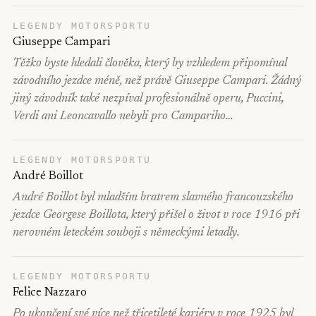
LEGENDY MOTORSPORTU
Giuseppe Campari
Těžko byste hledali člověka, který by vzhledem připomínal
závodního jezdce méně, než právě Giuseppe Campari. Žádný
jiný závodník také nezpíval profesionálně operu, Puccini,
Verdi ani Leoncavallo nebyli pro Campariho…
LEGENDY MOTORSPORTU
André Boillot
André Boillot byl mladším bratrem slavného francouzského
jezdce Georgese Boillota, který přišel o život v roce 1916 při
nerovném leteckém souboji s německými letadly.
LEGENDY MOTORSPORTU
Felice Nazzaro
Po ukončení své více než třicetileté kariéry v roce 1925 byl