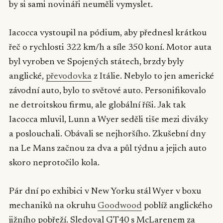
by si sami novináři neuměli vymyslet.
Iacocca vystoupil na pódium, aby přednesl krátkou
řeč o rychlosti 322 km/h a síle 350 koní. Motor auta
byl vyroben ve Spojených státech, brzdy byly
anglické,
převodovka
z Itálie. Nebylo to jen americké
závodní auto, bylo to světové auto. Personifikovalo
ne detroitskou firmu, ale globální říši. Jak tak
Iacocca mluvil, Lunn a Wyer seděli tiše mezi diváky
a poslouchali. Obávali se nejhoršího. Zkušební dny
na Le Mans začnou za dva a půl týdnu a jejich auto
skoro neprotočilo kola.
Pár dní po exhibici v New Yorku stál Wyer v boxu
mechaniků na okruhu
Goodwood
poblíž anglického
jižního pobřeží. Sledoval GT40 s McLarenem za