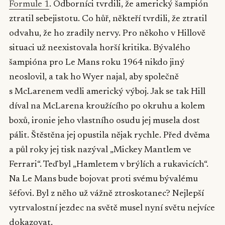
Formule 1
. Odborníci tvrdili, že americký šampión
ztratil sebejistotu. Co hůř, někteří tvrdili, že ztratil
odvahu, že ho zradily nervy. Pro někoho v Hillově
situaci už neexistovala horší kritika. Bývalého
šampióna pro Le Mans roku 1964 nikdo jiný
neoslovil, a tak ho Wyer najal, aby společně
s McLarenem vedli americký výboj. Jak se tak Hill
díval na McLarena kroužícího po okruhu a kolem
boxů, ironie jeho vlastního osudu jej musela dost
pálit. Štěstěna jej opustila nějak rychle. Před dvěma
a půl roky jej tisk nazýval „Mickey Mantlem ve
Ferrari“. Teď byl „Hamletem v brýlích a rukavicích“.
Na Le Mans bude bojovat proti svému bývalému
šéfovi. Byl z něho už vážně ztroskotanec? Nejlepší
vytrvalostní jezdec na světě musel nyní světu nejvíce
dokazovat.