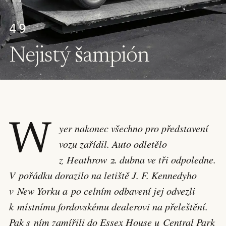
49
Nejistý šampión
W
yer nakonec všechno pro představení
vozu zařídil. Auto odletělo
z Heathrow 2. dubna ve tři odpoledne.
V pořádku dorazilo na letiště J. F. Kennedyho
v New Yorku a po celním odbavení jej odvezli
k místnímu fordovskému dealerovi na přeleštění.
Pak s ním zamířili do Essex House u Central Park