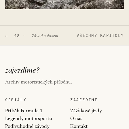
Závod s časem
VŠECHNY KAPITOLY
← 48 ·
zajezdíme
?
Archiv motoristických příběhů.
SERIÁLY
ZAJEZDÍME
Příběh Formule 1
Zážitkové jízdy
Legendy motorsportu
O nás
Podivuhodné závody
Kontakt