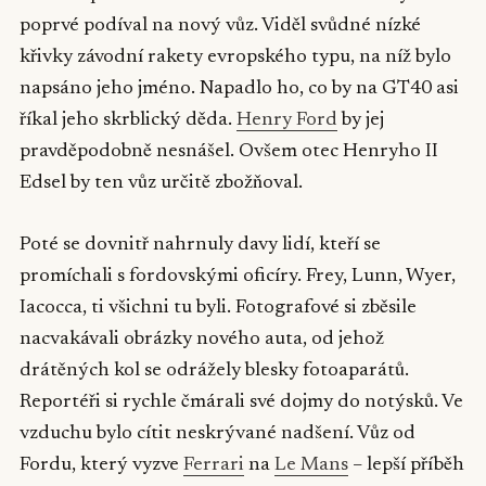
poprvé podíval na nový vůz. Viděl svůdné nízké
křivky závodní rakety evropského typu, na níž bylo
napsáno jeho jméno. Napadlo ho, co by na GT40 asi
říkal jeho skrblický děda.
Henry Ford
by jej
pravděpodobně nesnášel. Ovšem otec Henryho II
Edsel by ten vůz určitě zbožňoval.
Poté se dovnitř nahrnuly davy lidí, kteří se
promíchali s fordovskými oficíry. Frey, Lunn, Wyer,
Iacocca, ti všichni tu byli. Fotografové si zběsile
nacvakávali obrázky nového auta, od jehož
drátěných kol se odrážely blesky fotoaparátů.
Reportéři si rychle čmárali své dojmy do notýsků. Ve
vzduchu bylo cítit neskrývané nadšení. Vůz od
Fordu, který vyzve
Ferrari
na
Le Mans
– lepší příběh