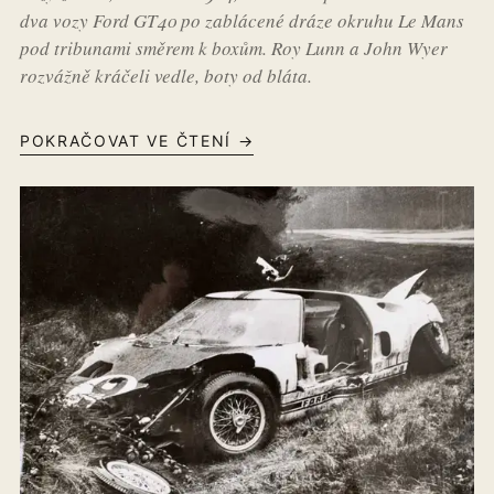
dva vozy Ford GT40 po zablácené dráze okruhu Le Mans
pod tribunami směrem k boxům. Roy Lunn a John Wyer
rozvážně kráčeli vedle, boty od bláta.
POKRAČOVAT VE ČTENÍ →