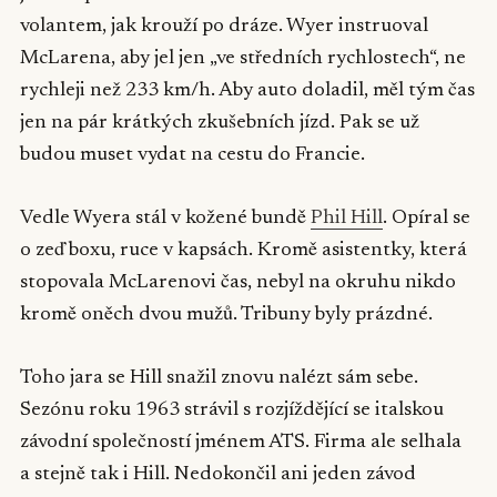
volantem, jak krouží po dráze. Wyer instruoval
McLarena, aby jel jen „ve středních rychlostech“, ne
rychleji než 233 km/h. Aby auto doladil, měl tým čas
jen na pár krátkých zkušebních jízd. Pak se už
budou muset vydat na cestu do Francie.
Vedle Wyera stál v kožené bundě
Phil Hill
. Opíral se
o zeď boxu, ruce v kapsách. Kromě asistentky, která
stopovala McLarenovi čas, nebyl na okruhu nikdo
kromě oněch dvou mužů. Tribuny byly prázdné.
Toho jara se Hill snažil znovu nalézt sám sebe.
Sezónu roku 1963 strávil s rozjíždějící se italskou
závodní společností jménem ATS. Firma ale selhala
a stejně tak i Hill. Nedokončil ani jeden závod