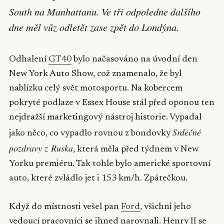
South na Manhattanu. Ve tři odpoledne dalšího
dne měl vůz odletět zase zpět do Londýna.
Odhalení
GT40
bylo načasováno na úvodní den
New York Auto Show, což znamenalo, že byl
nablízku celý svět motosportu. Na kobercem
pokryté podlaze v Essex House stál před oponou ten
nejdražší marketingový nástroj historie. Vypadal
Srdečné
jako něco, co vypadlo rovnou z bondovky
pozdravy z Ruska
, která měla před týdnem v New
Yorku premiéru. Tak tohle bylo americké sportovní
auto, které zvládlo jet i 153 km/h. Zpátečkou.
Když do místnosti vešel pan
Ford
, všichni jeho
vedoucí pracovníci se ihned narovnali. Henry II se