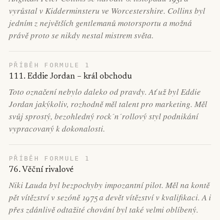
vyrůstal v Kidderminsteru ve Worcestershire. Collins byl
jedním z největších gentlemanů motorsportu a možná
právě proto se nikdy nestal mistrem světa.
PŘÍBĚH FORMULE 1
111. Eddie Jordan – král obchodu
Toto označení nebylo daleko od pravdy. Ať už byl Eddie
Jordan jakýkoliv, rozhodně měl talent pro marketing. Měl
svůj sprostý, bezohledný rock´n´rollový styl podnikání
vypracovaný k dokonalosti.
PŘÍBĚH FORMULE 1
76. Věční rivalové
Niki Lauda byl bezpochyby impozantní pilot. Měl na kontě
pět vítězství v sezóně 1975 a devět vítězství v kvalifikaci. A i
přes zdánlivě odtažité chování byl také velmi oblíbený.