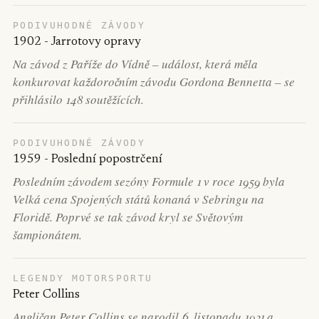
PODIVUHODNÉ ZÁVODY
1902 - Jarrotovy opravy
Na závod z Paříže do Vídně – událost, která měla
konkurovat každoročním závodu Gordona Bennetta – se
přihlásilo 148 soutěžících.
PODIVUHODNÉ ZÁVODY
1959 - Poslední popostrčení
Posledním závodem sezóny Formule 1 v roce 1959 byla
Velká cena Spojených států konaná v Sebringu na
Floridě. Poprvé se tak závod kryl se Světovým
šampionátem.
LEGENDY MOTORSPORTU
Peter Collins
Angličan Peter Collins se narodil 6. listopadu 1931 a