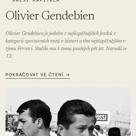
DALŠÍ KAPITOLA
Olivier Gendebien
Olivier Gendebien je jedním z nejúspěšnějších jezdců v
kategorii sportovních vozů v histori a tím nejúspěšnějším v
týmu Ferrari. Stačilo mu k tomu pouhých pět let. Narodil se
12.
POKRAČOVAT VE ČTENÍ →