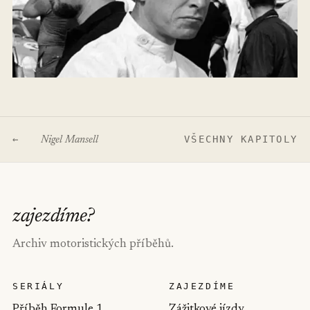
←
VŠECHNY KAPITOLY
Nigel Mansell
zajezdíme
?
Archiv motoristických příběhů.
SERIÁLY
ZAJEZDÍME
Příběh Formule 1
Zážitkové jízdy