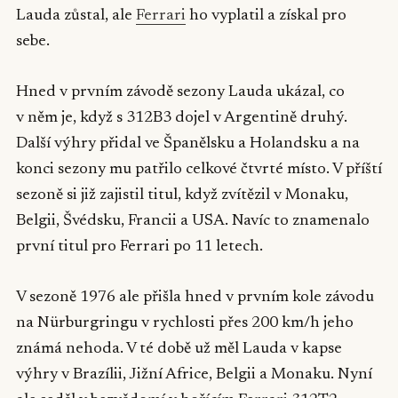
Lauda zůstal, ale
Ferrari
ho vyplatil a získal pro
sebe.
Hned v prvním závodě sezony Lauda ukázal, co
v něm je, když s 312B3 dojel v Argentině druhý.
Další výhry přidal ve Španělsku a Holandsku a na
konci sezony mu patřilo celkové čtvrté místo. V příští
sezoně si již zajistil titul, když zvítězil v Monaku,
Belgii, Švédsku, Francii a USA. Navíc to znamenalo
první titul pro Ferrari po 11 letech.
V sezoně 1976 ale přišla hned v prvním kole závodu
na Nürburgringu v rychlosti přes 200 km/h jeho
známá nehoda. V té době už měl Lauda v kapse
výhry v Brazílii, Jižní Africe, Belgii a Monaku. Nyní