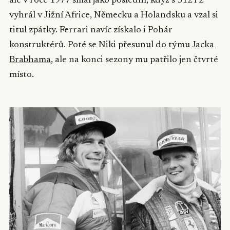
ale v roce 1977 smál jako poslední, když s 312T2
vyhrál v Jižní Africe, Německu a Holandsku a vzal si
titul zpátky. Ferrari navíc získalo i Pohár
konstruktérů. Poté se Niki přesunul do týmu
Jacka
Brabhama
, ale na konci sezony mu patřilo jen čtvrté
místo.