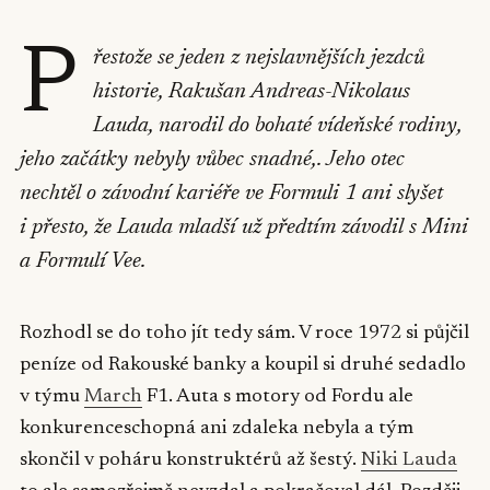
P
řestože se jeden z nejslavnějších jezdců
historie, Rakušan Andreas-Nikolaus
Lauda, narodil do bohaté vídeňské rodiny,
jeho začátky nebyly vůbec snadné,. Jeho otec
nechtěl o závodní kariéře ve Formuli 1 ani slyšet
i přesto, že Lauda mladší už předtím závodil s Mini
a Formulí Vee.
Rozhodl se do toho jít tedy sám. V roce 1972 si půjčil
peníze od Rakouské banky a koupil si druhé sedadlo
v týmu
March
F1. Auta s motory od Fordu ale
konkurenceschopná ani zdaleka nebyla a tým
skončil v poháru konstruktérů až šestý.
Niki Lauda