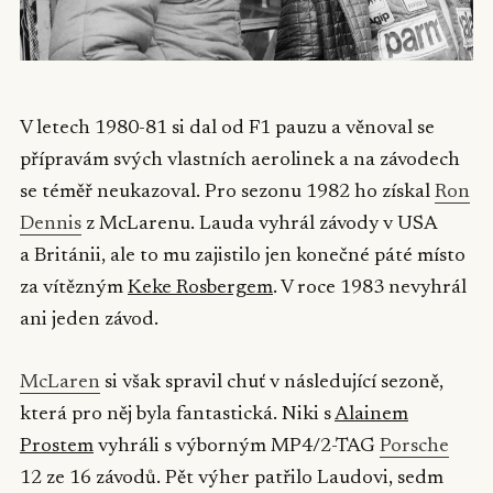
V letech 1980-81 si dal od F1 pauzu a věnoval se
přípravám svých vlastních aerolinek a na závodech
se téměř neukazoval. Pro sezonu 1982 ho získal
Ron
Dennis
z McLarenu. Lauda vyhrál závody v USA
a Británii, ale to mu zajistilo jen konečné páté místo
za vítězným
Keke Rosbergem
. V roce 1983 nevyhrál
ani jeden závod.
McLaren
si však spravil chuť v následující sezoně,
která pro něj byla fantastická. Niki s
Alainem
Prostem
vyhráli s výborným MP4/2-TAG
Porsche
12 ze 16 závodů. Pět výher patřilo Laudovi, sedm