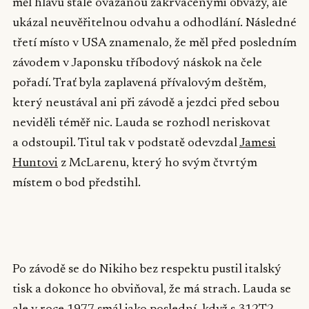
měl hlavu stále ovázanou zakrvácenými obvazy, ale
ukázal neuvěřitelnou odvahu a odhodlání. Následné
třetí místo v USA znamenalo, že měl před posledním
závodem v Japonsku tříbodový náskok na čele
pořadí. Trať byla zaplavená přívalovým deštěm,
který neustával ani při závodě a jezdci před sebou
neviděli téměř nic. Lauda se rozhodl neriskovat
a odstoupil. Titul tak v podstatě odevzdal
Jamesi
Huntovi
z McLarenu, který ho svým čtvrtým
místem o bod předstihl.
▶
Po závodě se do Nikiho bez respektu pustil italský
tisk a dokonce ho obviňoval, že má strach. Lauda se