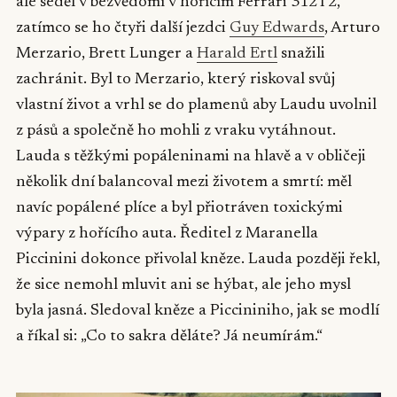
ale seděl v bezvědomí v hořícím Ferrari 312T2,
zatímco se ho čtyři další jezdci
Guy Edwards
, Arturo
Merzario, Brett Lunger a
Harald Ertl
snažili
zachránit. Byl to Merzario, který riskoval svůj
vlastní život a vrhl se do plamenů aby Laudu uvolnil
z pásů a společně ho mohli z vraku vytáhnout.
Lauda s těžkými popáleninami na hlavě a v obličeji
několik dní balancoval mezi životem a smrtí: měl
navíc popálené plíce a byl přiotráven toxickými
výpary z hořícího auta. Ředitel z Maranella
Piccinini dokonce přivolal kněze. Lauda později řekl,
že sice nemohl mluvit ani se hýbat, ale jeho mysl
byla jasná. Sledoval kněze a Piccininiho, jak se modlí
a říkal si: „Co to sakra děláte? Já neumírám.“