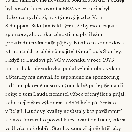
to ale samozřejmě nevzdal a pokračoval dál. Později
byl pozván k testování u
BRM
ve Francii a byl
dokonce rychlejší, než týmový jezdec Vern
Schuppan. Rakušan řekl týmu, že by mohl zajistit
sponzora, ale ve skutečnosti mu platil sám
prostřednictvím další půjčky. Nikiho nakonec dostal
z finančních problémů majitel týmu Louis Stanley.
I když se Laudovi při VC v Monaku v roce 1973
porouchala
převodovka
, podal velmi dobrý výkon
a Stanley mu navrhl, že zapomene na sponzoring
a dá mu placené místo v týmu, když podepíše na tři
roky: o tom Lauda nemusel vůbec přemýšlet a přijal.
Jeho nejlepším výkonem u BRM bylo páté místo
v Belgii. Laudovy kvality nezůstaly bez povšimnutí
a
Enzo Ferrari
ho pozval k testování do Itálie, kde si
vedl více než dobře. Stanley samozřejmě chtěl, aby