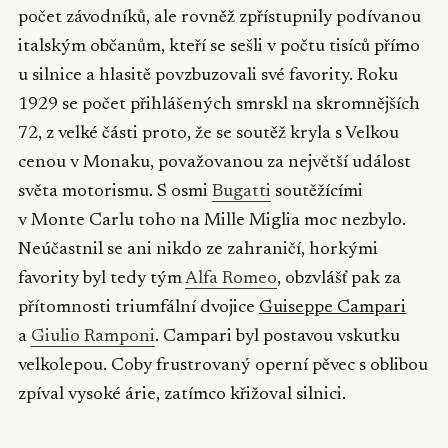
počet závodníků, ale rovněž zpřístupnily podívanou
italským občanům, kteří se sešli v počtu tisíců přímo
u silnice a hlasitě povzbuzovali své favority. Roku
1929 se počet přihlášených smrskl na skromnějších
72, z velké části proto, že se soutěž kryla s Velkou
cenou v Monaku, považovanou za největší událost
světa motorismu. S osmi
Bugatti
soutěžícími
v Monte Carlu toho na Mille Miglia moc nezbylo.
Neúčastnil se ani nikdo ze zahraničí, horkými
favority byl tedy tým
Alfa Romeo
, obzvlášť pak za
přítomnosti triumfální dvojice
Guiseppe Campari
a
Giulio Ramponi
. Campari byl postavou vskutku
velkolepou. Coby frustrovaný operní pěvec s oblibou
zpíval vysoké árie, zatímco křižoval silnici.