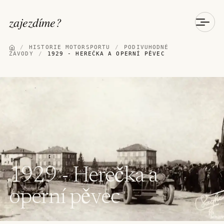
zajezdíme
?
/
HISTORIE MOTORSPORTU
/
PODIVUHODNÉ
ZÁVODY
/
1929 - HEREČKA A OPERNÍ PĚVEC
1929 - Herečka a
operní pěvec