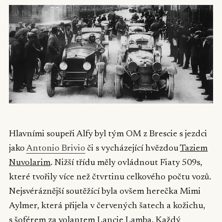
Hlavními soupeři Alfy byl tým OM z Brescie s jezdci
jako
Antonio Brivio
či s vycházející hvězdou
Taziem
Nuvolarim
. Nižší třídu měly ovládnout Fiaty 509s,
které tvořily více než čtvrtinu celkového počtu vozů.
Nejsvéráznější soutěžící byla ovšem herečka Mimi
Aylmer, která přijela v červených šatech a kožichu,
s šoférem za volantem Lancie Lamba. Každý