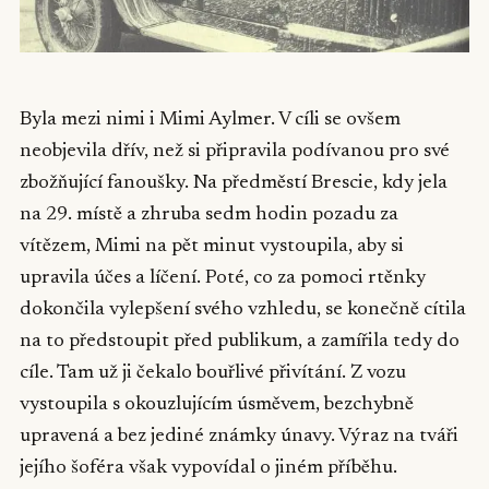
Byla mezi nimi i Mimi Aylmer. V cíli se ovšem
neobjevila dřív, než si připravila podívanou pro své
zbožňující fanoušky. Na předměstí Brescie, kdy jela
na 29. místě a zhruba sedm hodin pozadu za
vítězem, Mimi na pět minut vystoupila, aby si
upravila účes a líčení. Poté, co za pomoci rtěnky
dokončila vylepšení svého vzhledu, se konečně cítila
na to předstoupit před publikum, a zamířila tedy do
cíle. Tam už ji čekalo bouřlivé přivítání. Z vozu
vystoupila s okouzlujícím úsměvem, bezchybně
upravená a bez jediné známky únavy. Výraz na tváři
jejího šoféra však vypovídal o jiném příběhu.