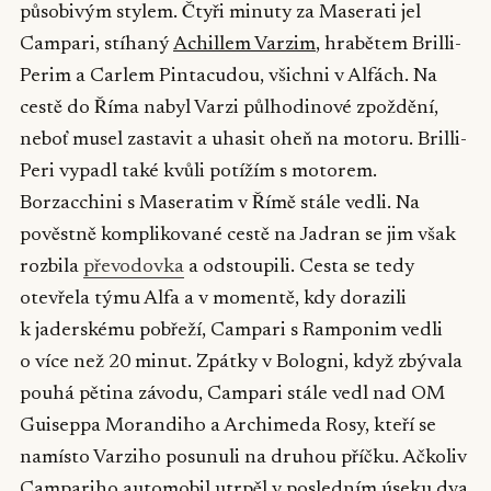
působivým stylem. Čtyři minuty za Maserati jel
Campari, stíhaný
Achillem Varzim
, hrabětem Brilli-
Perim a Carlem Pintacudou, všichni v Alfách. Na
cestě do Říma nabyl Varzi půlhodinové zpoždění,
neboť musel zastavit a uhasit oheň na motoru. Brilli-
Peri vypadl také kvůli potížím s motorem.
Borzacchini s Maseratim v Římě stále vedli. Na
pověstně komplikované cestě na Jadran se jim však
rozbila
převodovka
a odstoupili. Cesta se tedy
otevřela týmu Alfa a v momentě, kdy dorazili
k jaderskému pobřeží, Campari s Ramponim vedli
o více než 20 minut. Zpátky v Bologni, když zbývala
pouhá pětina závodu, Campari stále vedl nad OM
Guiseppa Morandiho a Archimeda Rosy, kteří se
namísto Varziho posunuli na druhou příčku. Ačkoliv
Campariho automobil utrpěl v posledním úseku dva