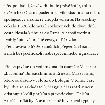
předpokládal, že závodit bude právě šofér, toho
ovšem herečka na poslední chvíli odsunula na místo
spolujezdce a sama se chopila volantu. Na všechny
čekalo 1 638 kilometrů rozložených do dvou dnů,
cesta klesala k jihu až do Říma. Alespoň třetinu
tvořily špinavé prašné cesty, další riziko
představovalo 67 železničních přejezdů, většina
z nich bez jakéhokoliv zabezpečení nebo signalizace.
Překvapivě se do vedení dostalo osamělé
Maserati
„
Baconina“ Borzacchiniho
a Ernesta Maseratiho,
které se drželo v čele až do Bologni. V témže čase
byli dva ze zakladatelů, Maggi a Mazzotti, nuceni
odstoupit kvůli potížím s převodovkou. Dalším
z nešťastníků byl Nuvolari, jenž havaroval typicky