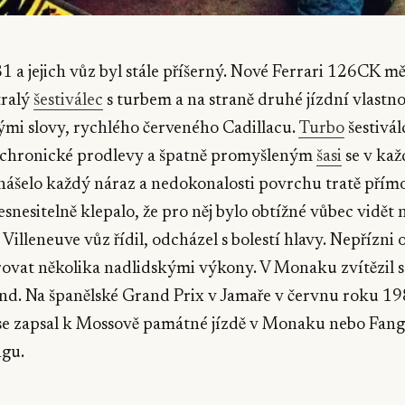
81 a jejich vůz byl stále příšerný. Nové Ferrari 126CK m
tralý
šestiválec
s turbem a na straně druhé jízdní vlastno
mi slovy, rychlého červeného Cadillacu.
Turbo
šestivá
chronické prodlevy a špatně promyšleným
šasi
se v kaž
enášelo každý náraz a nedokonalosti povrchu tratě přímo
esnesitelně klepalo, že pro něj bylo obtížné vůbec vidět 
Villeneuve vůz řídil, odcházel s bolestí hlavy. Nepřízni 
rovat několika nadlidskými výkony. V Monaku zvítězil 
und. Na španělské Grand Prix v Jamaře v červnu roku 19
 se zapsal k Mossově památné jízdě v Monaku nebo Fang
gu.