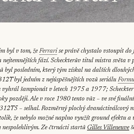
ém byl v tom, že
Ferrari
se právě chystalo vstoupit do 
h nejtemnějších fází. Scheckterův titul mistra světa v
ců byl posledním, který tým získal na dalších dlouhých
312T byl jedním z nejúspěšnějších vozů seriálu
Formu
 vyhrál šampionát v letech 1975 a 1977; Scheckter
oky později. Ale v roce 1980 tento vůz – ve své finální
312T5 – selhal. Rozměrný plochý dvanáctiválcový mo
tolik, že nebylo možné naplno využít ground efektu a 
m nespolehlivým. Ze čtrnácti startů
Gilles Villeneuve
š