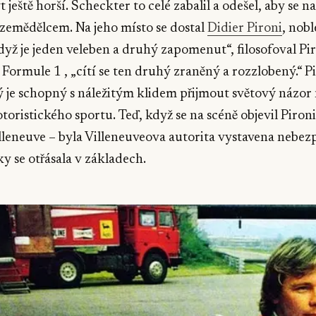
t ještě horší. Scheckter to celé zabalil a odešel, aby se n
zemědělcem. Na jeho místo se dostal
Didier Pironi
, nob
yž je jeden veleben a druhý zapomenut“, filosofoval Pir
 Formule 1 , „cítí se ten druhý zraněný a rozzlobený.“ Pi
ý je schopný s náležitým klidem přijmout světový názor 
ristického sportu. Teď, když se na scéně objevil Pironi
lleneuve – byla Villeneuveova autorita vystavena nebezp
ky se otřásala v základech.