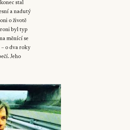
akonec stal
lesní a nadutý
oni o životě
roni byl typ
na měnící se
 – o dva roky
ečí. Jeho