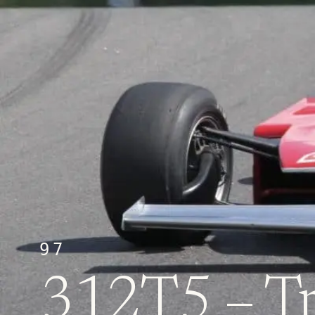
97
312T5 – Tra