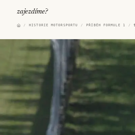
zajezdíme
?
/
HISTORIE MOTORSPORTU
/
PŘÍBĚH FORMULE 1
/