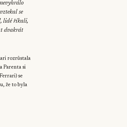
 nevyhrálo
vztekal se
 lidé říkali,
at dvakrát
ari rozrůstala
 Parenta si
Ferrari) se
u, že to byla