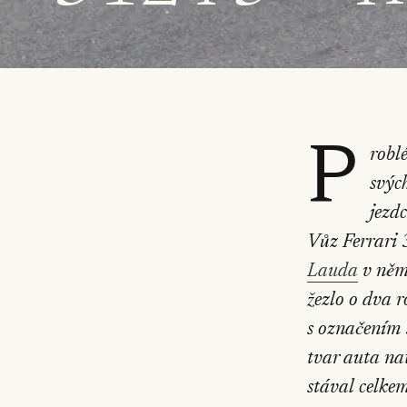
P
robl
svýc
jezd
Vůz Ferrari 
Lauda
v něm
žezlo o dva r
s označením 
tvar auta na
stával celke