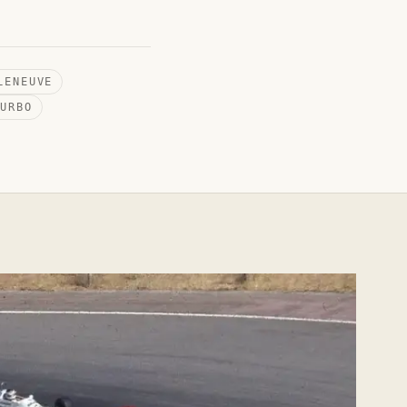
LENEUVE
TURBO