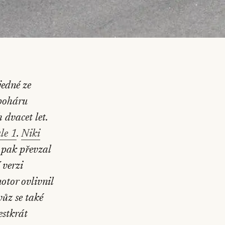
jedné ze
 poháru
 dvacet let.
le 1
.
Niki
 pak převzal
 verzi
tor ovlivnil
vůz se také
estkrát