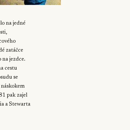
ělo na jedné
sti,
lcového
dé zatáčce
 na jezdce.
na cestu
osudu se
s náskokem
81 pak zajel
ia a Stewarta