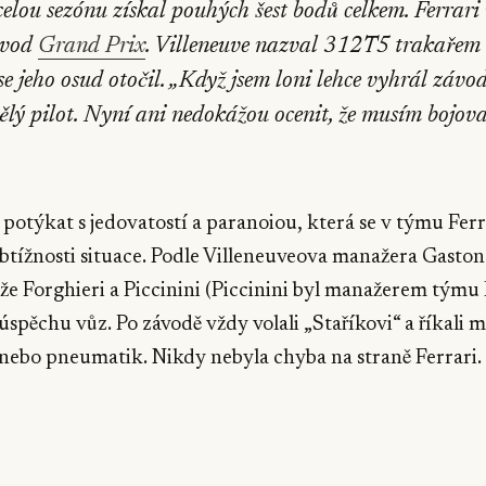
celou sezónu získal pouhých šest bodů celkem. Ferrari
ávod
Grand Prix
. Villeneuve nazval 312T5 trakařem 
se jeho osud otočil. „Když jsem loni lehce vyhrál závod,
vělý pilot. Nyní ani nedokážou ocenit, že musím bojov
l potýkat s jedovatostí a paranoiou, která se v týmu Ferr
tížnosti situace. Podle Villeneuveova manažera Gastona
, že Forghieri a Piccinini (Piccinini byl manažerem týmu 
eúspěchu vůz. Po závodě vždy volali „Staříkovi“ a říkali m
nebo pneumatik. Nikdy nebyla chyba na straně Ferrari.
▶