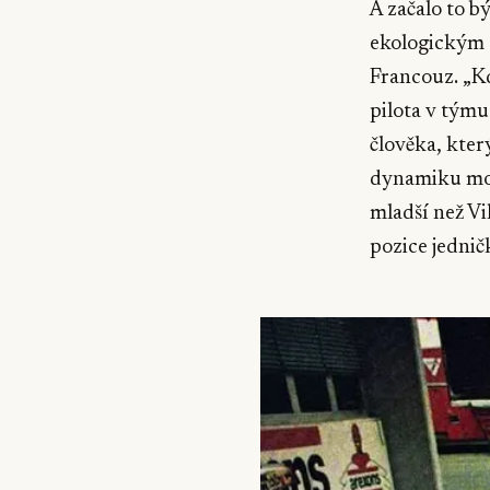
A začalo to bý
ekologickým 
Francouz. „Kd
pilota v týmu
člověka, kter
dynamiku moto
mladší než Vi
pozice jednič