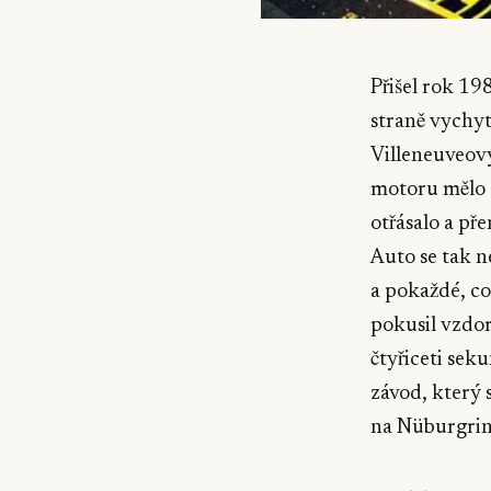
Přišel rok 19
straně vychy
Villeneuveový
motoru mělo 
otřásalo a př
Auto se tak n
a pokaždé, co 
pokusil vzdo
čtyřiceti sek
závod, který
na Nüburgrin