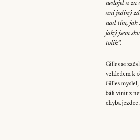
nedojel a za 
ani jediný z
nad tím, jak 
jaký jsem sk
tolik”.
Gilles se zača
vzhledem k ob
Gilles myslel
báli vinit z n
chyba jezdce 