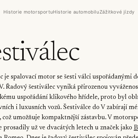
Historie motorsportu
Historie automobilu
Zážitkové jízdy
stiválec
ec je spalovací motor se šesti válci uspořádanými d
V. Řadový šestiválec vyniká přirozenou vyváženos
kému uspořádání klikového hřídele, proto byl ob
vních i luxusních vozů. Šestiválce do V zabírají m
, což umožňuje kompaktnější zástavbu. V motorsp
ce prosadily už ve dvacátých letech u značek jako
B