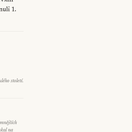
evším
uli 1.
lého století.
emnějších
skal na