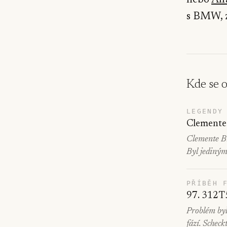
nebo
Al
s BMW, z
Kde se 
LEGENDY
Clemente 
Clemente Bio
Byl jediným
PŘÍBĚH 
97. 312T5
Problém byl 
fází. Scheck