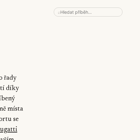
⌕
o řady
tí díky
líbený
éně místa
ortu se
ugatti