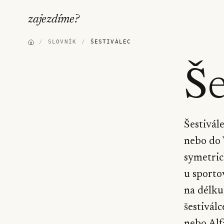
zajezdíme
?
/
SLOVNÍK
/
ŠESTIVÁLEC
Še
Šestivál
nebo do 
symetric
u sporto
na délku
šestivál