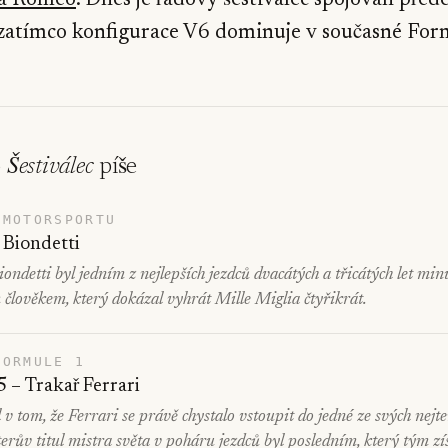
fa Romeo
. Dnes je řadový šestiválec spojován před
atímco konfigurace V6 dominuje v současné Form
o
Šestiválec
píše
 MOTORSPORTU
Biondetti
ndetti byl jedním z nejlepších jezdců dvacátých a třicátých let minu
 člověkem, který dokázal vyhrát Mille Miglia čtyřikrát.
FORMULE 1
 – Trakař Ferrari
v tom, že Ferrari se právě chystalo vstoupit do jedné ze svých nejt
terův titul mistra světa v poháru jezdců byl posledním, který tým zí