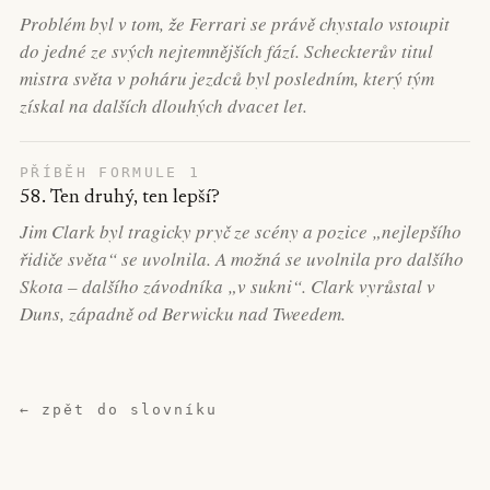
Problém byl v tom, že Ferrari se právě chystalo vstoupit
do jedné ze svých nejtemnějších fází. Scheckterův titul
mistra světa v poháru jezdců byl posledním, který tým
získal na dalších dlouhých dvacet let.
PŘÍBĚH FORMULE 1
58. Ten druhý, ten lepší?
Jim Clark byl tragicky pryč ze scény a pozice „nejlepšího
řidiče světa“ se uvolnila. A možná se uvolnila pro dalšího
Skota – dalšího závodníka „v sukni“. Clark vyrůstal v
Duns, západně od Berwicku nad Tweedem.
← zpět do slovníku