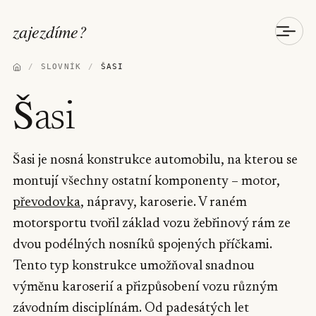
zajezdíme
?
/
SLOVNÍK
/
ŠASI
Šasi
Šasi je nosná konstrukce automobilu, na kterou se
montují všechny ostatní komponenty – motor,
převodovka
, nápravy, karoserie. V raném
motorsportu tvořil základ vozu žebřinový rám ze
dvou podélných nosníků spojených příčkami.
Tento typ konstrukce umožňoval snadnou
výměnu karoserií a přizpůsobení vozu různým
závodním disciplínám. Od padesátých let