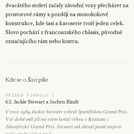
dvacátého století začaly závodní vozy přecházet na
prostorové rámy a později na monokokové
konstrukce, kde šasi a karoserie tvoří jeden celek.
Slovo pochází z francouzského châssis, původně
označujícího rám nebo kostru.
Kde se o
Šasi
píše
PŘÍBĚH FORMULE 1
62. Jackie Stewart a Jochen Rindt
V roce 1969 Jackie Stewart vyhrál španělskou Grand Prix.
V té době měl již na svém kontě výhru v Kyalami z
Jihoafrické Grand Prix. Stewart tak dával jasně najevo
svůj záměr získat titul.