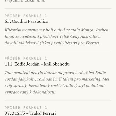
PŘÍBĚH FORMULE 1
65. Osudná Parabolica
Klíčovým momentem v boji o titul se stala Monza. Jochen
Rindt se neúčastnil předchozí Velké Ceny Austrálie a
dovolil tak Ickxovi získat první vítězství pro Ferrari.
PŘÍBĚH FORMULE 1
111. Eddie Jordan – král obchodu
Toto označení nebylo daleko od pravdy. Ať už byl Eddie
Jordan jakýkoliv, rozhodně měl talent pro marketing. Měl
svůj sprostý, bezohledný rock´n´rollový styl podnikání
vypracovaný k dokonalosti.
PŘÍBĚH FORMULE 1
97. 312T5 – Trakař Ferrari