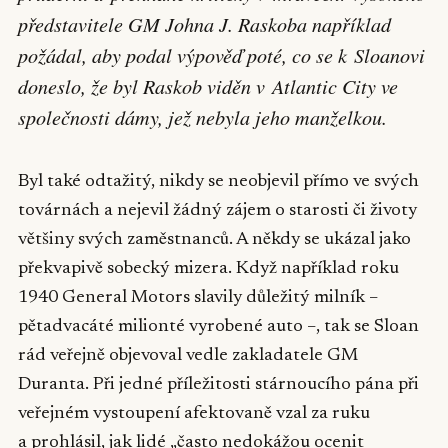
představitele GM Johna J. Raskoba například
požádal, aby podal výpověď poté, co se k Sloanovi
doneslo, že byl Raskob viděn v Atlantic City ve
společnosti dámy, jež nebyla jeho manželkou.
Byl také odtažitý, nikdy se neobjevil přímo ve svých
továrnách a nejevil žádný zájem o starosti či životy
většiny svých zaměstnanců. A někdy se ukázal jako
překvapivě sobecký mizera. Když například roku
1940 General Motors slavily důležitý milník –
pětadvacáté milionté vyrobené auto –, tak se Sloan
rád veřejně objevoval vedle zakladatele GM
Duranta. Při jedné příležitosti stárnoucího pána při
veřejném vystoupení afektovaně vzal za ruku
a prohlásil, jak lidé „často nedokážou ocenit