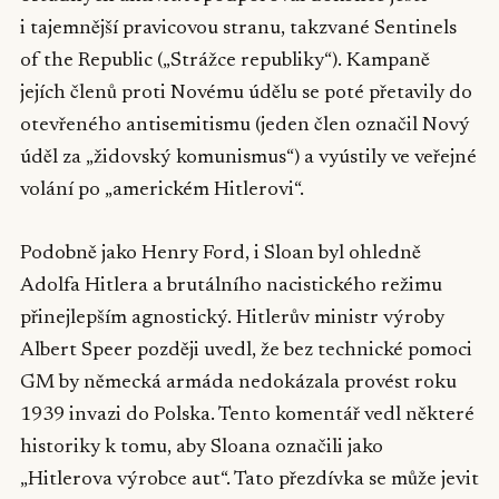
i tajemnější pravicovou stranu, takzvané Sentinels
of the Republic („Strážce republiky“). Kampaně
jejích členů proti Novému údělu se poté přetavily do
otevřeného antisemitismu (jeden člen označil Nový
úděl za „židovský komunismus“) a vyústily ve veřejné
volání po „americkém Hitlerovi“.
Podobně jako Henry Ford, i Sloan byl ohledně
Adolfa Hitlera a brutálního nacistického režimu
přinejlepším agnostický. Hitlerův ministr výroby
Albert Speer později uvedl, že bez technické pomoci
GM by německá armáda nedokázala provést roku
1939 invazi do Polska. Tento komentář vedl některé
historiky k tomu, aby Sloana označili jako
„Hitlerova výrobce aut“. Tato přezdívka se může jevit