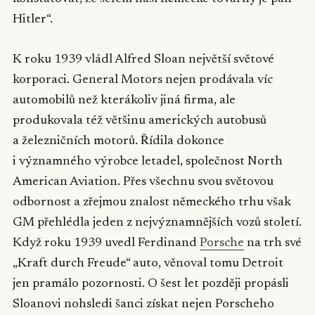
Hitler“.
K roku 1939 vládl Alfred Sloan největší světové
korporaci. General Motors nejen prodávala víc
automobilů než kterákoliv jiná firma, ale
produkovala též většinu amerických autobusů
a železničních motorů. Řídila dokonce
i významného výrobce letadel, společnost North
American Aviation. Přes všechnu svou světovou
odbornost a zřejmou znalost německého trhu však
GM přehlédla jeden z nejvýznamnějších vozů století.
Když roku 1939 uvedl Ferdinand
Porsche
na trh své
„Kraft durch Freude“ auto, věnoval tomu Detroit
jen pramálo pozornosti. O šest let později propásli
Sloanovi nohsledi šanci získat nejen Porscheho