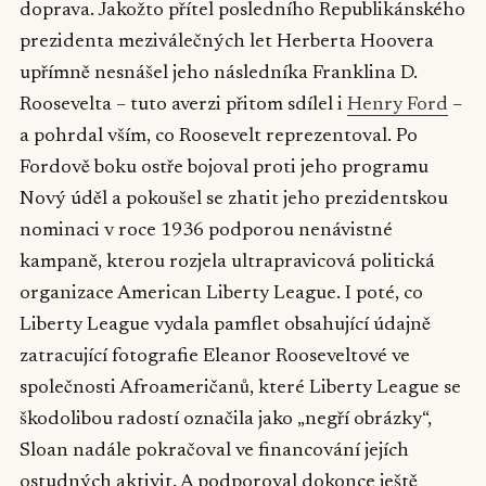
doprava. Jakožto přítel posledního Republikánského
prezidenta meziválečných let Herberta Hoovera
upřímně nesnášel jeho následníka Franklina D.
Roosevelta – tuto averzi přitom sdílel i
Henry Ford
–
a pohrdal vším, co Roosevelt reprezentoval. Po
Fordově boku ostře bojoval proti jeho programu
Nový úděl a pokoušel se zhatit jeho prezidentskou
nominaci v roce 1936 podporou nenávistné
kampaně, kterou rozjela ultrapravicová politická
organizace American Liberty League. I poté, co
Liberty League vydala pamflet obsahující údajně
zatracující fotografie Eleanor Rooseveltové ve
společnosti Afroameričanů, které Liberty League se
škodolibou radostí označila jako „negří obrázky“,
Sloan nadále pokračoval ve financování jejích
ostudných aktivit. A podporoval dokonce ještě