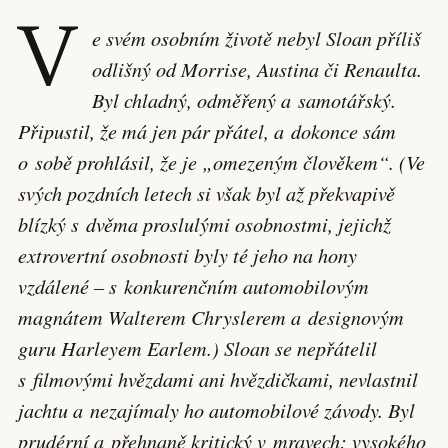
V
e svém osobním životě nebyl Sloan příliš
odlišný od Morrise, Austina či Renaulta.
Byl chladný, odměřený a samotářský.
Připustil, že má jen pár přátel, a dokonce sám
o sobě prohlásil, že je „omezeným člověkem“. (Ve
svých pozdních letech si však byl až překvapivě
blízký s dvěma proslulými osobnostmi, jejichž
extrovertní osobnosti byly té jeho na hony
vzdálené – s konkurenčním automobilovým
magnátem Walterem Chryslerem a designovým
guru Harleyem Earlem.) Sloan se nepřátelil
s filmovými hvězdami ani hvězdičkami, nevlastnil
jachtu a nezajímaly ho automobilové závody. Byl
prudérní a přehnaně kritický v mravech: vysokého