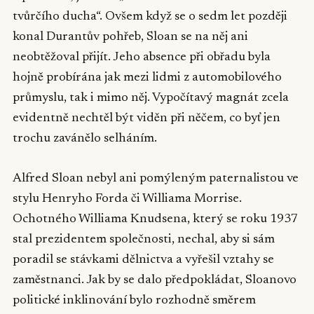
tvůrčího ducha“. Ovšem když se o sedm let později
konal Durantův pohřeb, Sloan se na něj ani
neobtěžoval přijít. Jeho absence při obřadu byla
hojně probírána jak mezi lidmi z automobilového
průmyslu, tak i mimo něj. Vypočítavý magnát zcela
evidentně nechtěl být viděn při něčem, co byť jen
trochu zavánělo selháním.
Alfred Sloan nebyl ani pomýleným paternalistou ve
stylu Henryho Forda či Williama Morrise.
Ochotného Williama Knudsena, který se roku 1937
stal prezidentem společnosti, nechal, aby si sám
poradil se stávkami dělnictva a vyřešil vztahy se
zaměstnanci. Jak by se dalo předpokládat, Sloanovo
politické inklinování bylo rozhodně směrem