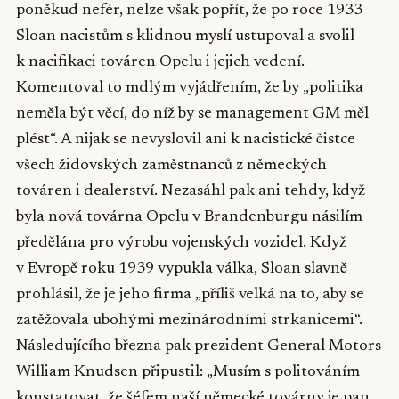
poněkud nefér, nelze však popřít, že po roce 1933
Sloan nacistům s klidnou myslí ustupoval a svolil
k nacifikaci továren Opelu i jejich vedení.
Komentoval to mdlým vyjádřením, že by „politika
neměla být věcí, do níž by se management GM měl
plést“. A nijak se nevyslovil ani k nacistické čistce
všech židovských zaměstnanců z německých
továren i dealerství. Nezasáhl pak ani tehdy, když
byla nová továrna Opelu v Brandenburgu násilím
předělána pro výrobu vojenských vozidel. Když
v Evropě roku 1939 vypukla válka, Sloan slavně
prohlásil, že je jeho firma „příliš velká na to, aby se
zatěžovala ubohými mezinárodními strkanicemi“.
Následujícího března pak prezident General Motors
William Knudsen připustil: „Musím s politováním
konstatovat, že šéfem naší německé továrny je pan