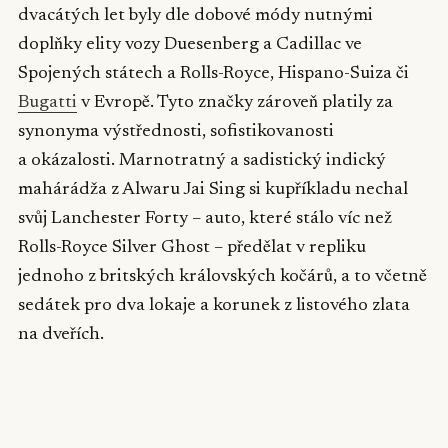
dvacátých let byly dle dobové módy nutnými
doplňky elity vozy Duesenberg a Cadillac ve
Spojených státech a Rolls-Royce, Hispano-Suiza či
Bugatti
v Evropě. Tyto značky zároveň platily za
synonyma výstřednosti, sofistikovanosti
a okázalosti. Marnotratný a sadistický indický
mahárádža z Alwaru Jai Sing si kupříkladu nechal
svůj Lanchester Forty – auto, které stálo víc než
Rolls-Royce Silver Ghost – předělat v repliku
jednoho z britských královských kočárů, a to včetně
sedátek pro dva lokaje a korunek z listového zlata
na dveřích.
▶