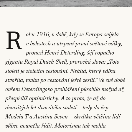
R
oku 1916, v době, kdy se Evropa svíjela
v bolestech a utrpení první světové války,
pronesl Henri Deterding, šéf ropného
gigantu Royal Dutch Shell, prorocká slova: „Toto
století je stoletím cestování. Neklid, který válka
stvořila, touhu po cestování ještě zesílí.“ Ve své době
ovšem Deterdingovo prohlášení působilo možná až
přespříliš optimisticky. A to proto, že až do
dvacátých let dvacátého století – tedy do éry
Modelu T a Austinu Seven – zkrátka většina lidí
vůbec neuměla řídit. Motorismu tak mohla