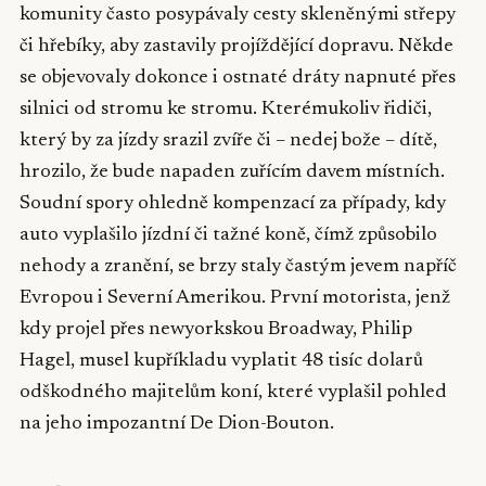
komunity často posypávaly cesty skleněnými střepy
či hřebíky, aby zastavily projíždějící dopravu. Někde
se objevovaly dokonce i ostnaté dráty napnuté přes
silnici od stromu ke stromu. Kterémukoliv řidiči,
který by za jízdy srazil zvíře či – nedej bože – dítě,
hrozilo, že bude napaden zuřícím davem místních.
Soudní spory ohledně kompenzací za případy, kdy
auto vyplašilo jízdní či tažné koně, čímž způsobilo
nehody a zranění, se brzy staly častým jevem napříč
Evropou i Severní Amerikou. První motorista, jenž
kdy projel přes newyorkskou Broadway, Philip
Hagel, musel kupříkladu vyplatit 48 tisíc dolarů
odškodného majitelům koní, které vyplašil pohled
na jeho impozantní De Dion-Bouton.