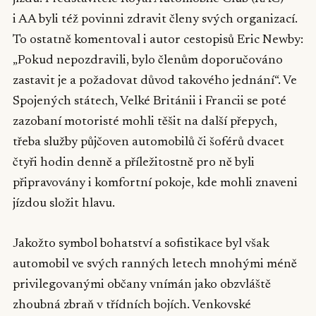
i AA byli též povinni zdravit členy svých organizací.
To ostatně komentoval i autor cestopisů Eric Newby:
„Pokud nepozdravili, bylo členům doporučováno
zastavit je a požadovat důvod takového jednání“. Ve
Spojených státech, Velké Británii i Francii se poté
zazobaní motoristé mohli těšit na další přepych,
třeba služby půjčoven automobilů či šoférů dvacet
čtyři hodin denně a příležitostně pro ně byli
připravovány i komfortní pokoje, kde mohli znaveni
jízdou složit hlavu.
Jakožto symbol bohatství a sofistikace byl však
automobil ve svých ranných letech mnohými méně
privilegovanými občany vnímán jako obzvláště
zhoubná zbraň v třídních bojích. Venkovské