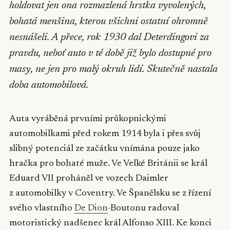
holdovat jen ona rozmazlená hrstka vyvolených,
bohatá menšina, kterou všichni ostatní ohromně
nesnášeli. A přece, rok 1930 dal Deterdingovi za
pravdu, neboť auto v té době již bylo dostupné pro
masy, ne jen pro malý okruh lidí. Skutečně nastala
doba automobilová.
Auta vyráběná prvními průkopnickými
automobilkami před rokem 1914 byla i přes svůj
slibný potenciál ze začátku vnímána pouze jako
hračka pro bohaté muže. Ve Velké Británii se král
Eduard VII proháněl ve vozech Daimler
z automobilky v Coventry. Ve Španělsku se z řízení
svého vlastního
De Dion
-Boutonu radoval
motoristický nadšenec král Alfonso XIII. Ke konci