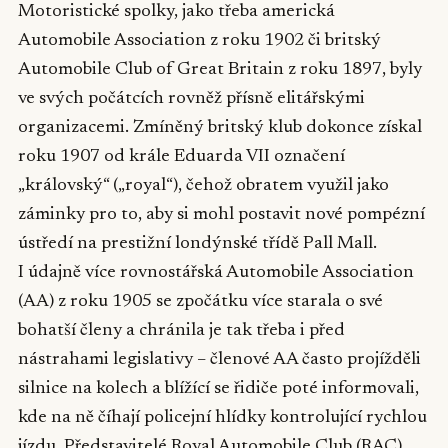
Motoristické spolky, jako třeba americká
Automobile Association z roku 1902 či britský
Automobile Club of Great Britain z roku 1897, byly
ve svých počátcích rovněž přísně elitářskými
organizacemi. Zmíněný britský klub dokonce získal
roku 1907 od krále Eduarda VII označení
„královský“ („royal“), čehož obratem využil jako
záminky pro to, aby si mohl postavit nové pompézní
ústředí na prestižní londýnské třídě Pall Mall.
I údajně více rovnostářská Automobile Association
(AA) z roku 1905 se zpočátku více starala o své
bohatší členy a chránila je tak třeba i před
nástrahami legislativy – členové AA často projížděli
silnice na kolech a blížící se řidiče poté informovali,
kde na ně číhají policejní hlídky kontrolující rychlou
jízdu. Představitelé Royal Automobile Club (RAC)