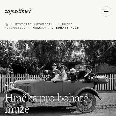
zajezdíme
?
/
HISTORIE AUTOMOBILU
/
PŘÍBĚH
AUTOMOBILU
/
HRAČKA PRO BOHATÉ MUŽE
47
Hračka pro bohaté
muže