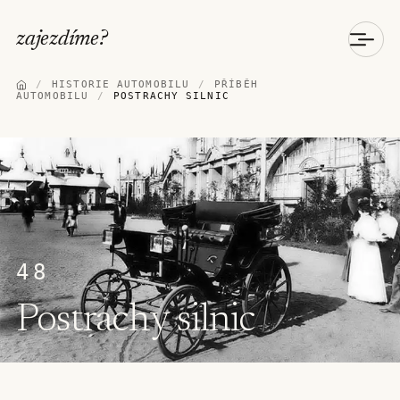
zajezdíme
?
/
HISTORIE AUTOMOBILU
/
PŘÍBĚH
AUTOMOBILU
/
POSTRACHY SILNIC
48
Postrachy silnic