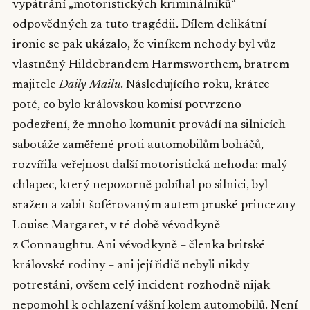
vypátrání „motoristických kriminálníků“
odpovědných za tuto tragédii. Dílem delikátní
ironie se pak ukázalo, že viníkem nehody byl vůz
vlastněný Hildebrandem Harmsworthem, bratrem
majitele
Daily Mailu
. Následujícího roku, krátce
poté, co bylo královskou komisí potvrzeno
podezření, že mnoho komunit provádí na silnicích
sabotáže zaměřené proti automobilům boháčů,
rozvířila veřejnost další motoristická nehoda: malý
chlapec, který nepozorně pobíhal po silnici, byl
sražen a zabit šoférovaným autem pruské princezny
Louise Margaret, v té době vévodkyně
z Connaughtu. Ani vévodkyně – členka britské
královské rodiny – ani její řidič nebyli nikdy
potrestáni, ovšem celý incident rozhodně nijak
nepomohl k ochlazení vášní kolem automobilů. Není