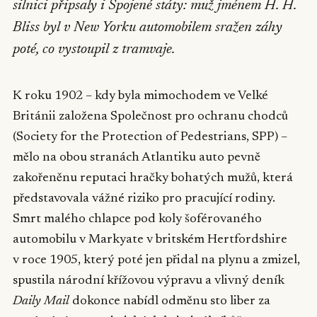
silnici připsaly i Spojené státy: muž jménem H. H.
Bliss byl v New Yorku automobilem sražen záhy
poté, co vystoupil z tramvaje.
K roku 1902 – kdy byla mimochodem ve Velké
Británii založena Společnost pro ochranu chodců
(Society for the Protection of Pedestrians, SPP) –
mělo na obou stranách Atlantiku auto pevně
zakořeněnu reputaci hračky bohatých mužů, která
představovala vážné riziko pro pracující rodiny.
Smrt malého chlapce pod koly šoférovaného
automobilu v Markyate v britském Hertfordshire
v roce 1905, který poté jen přidal na plynu a zmizel,
spustila národní křížovou výpravu a vlivný deník
Daily Mail
dokonce nabídl odměnu sto liber za