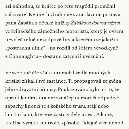
asi náhodou, že krátce po této tragédii proměnil
spisovatel Kenneth Grahame svou slavnou postavu
pana Žabáka z dětské knížky
Žabákova dobrodružství
ve šviháckého zámožného motoristu, který je ovšem
nevyléčitelně nezodpovědný a kterému se jakožto
„postrachu silnic“ – na rozdíl od šoféra vévodkyně
z Connaughtu – dostane zatčení i uvěznění.
Ve své rané éře však automobil vedle mnohých
kritiků získal i své zastánce. Ti propagovali zejména
jeho zdravotní přínosy. Poukazováno bylo na to, že
oproti koním auta neroznášejí nemoci či odpudivé
zápachy linoucí se s koňského trusu, stájí nebo
i mršin koní, které se často válely u cest. A koně,
kteří se vymkli kontrole, způsobili údajně více nehod