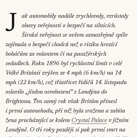
J
ak automobily nadále zrychlovaly, vzrůstaly
obavy veřejnosti o bezpečí na silnicích.
Široká veřejnost se ovšem samozřejmě spíše
zajímala o bezpečí chodců než o rizika hrozící
boháčům za volantem či na pasažérských
sedadlech. Roku 1896 byl rychlostní limit v celé
Velké Británii zvýšen ze 4 mph (6 km/h) na 14
mph (22 km/h), což třiatřicet řidičů 14. listopadu
oslavilo „jízdou osvobození“ z Londýna do
Brightonu. Ten samý rok však Britům přinesl
i první autonehodu, při níž byla sražena a zabita
žena procházející se kolem
Crystal Palace
v jižním
Londýně. O tři roky později si pak první smrt na