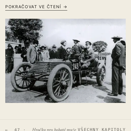
POKRAČOVAT VE ČTENÍ →
VŠECHNY KAPITOLY
← 47 ·
Hračka pro bohaté muže