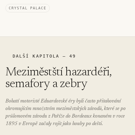
CRYSTAL PALACE
DALŠÍ KAPITOLA – 49
Meziměstští hazardéři,
semafory a zebry
Bohatí motoristé Eduardovské éry byli často přitahování
ohromujícím množstvím meziměstských závodů, které se po
průlomovém závodu z Paříže do Bordeaux konaném v roce
1895 v Evropě začaly rojit jako houby po dešti.