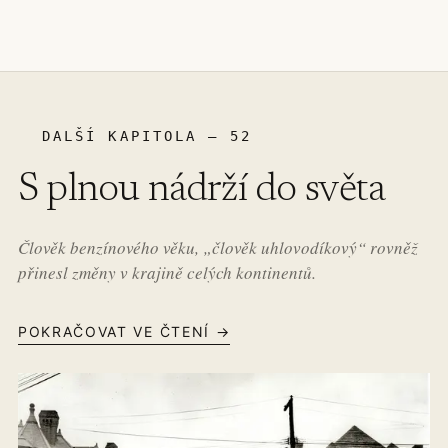
DALŠÍ KAPITOLA – 52
S plnou nádrží do světa
Člověk benzínového věku, „člověk uhlovodíkový“ rovněž
přinesl změny v krajině celých kontinentů.
POKRAČOVAT VE ČTENÍ →