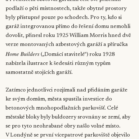
podlaží o pěti místnostech, takže obytné prostory
byly přístupné pouze po schodech. Pro ty, kdo si
garáž integrovanou přímo do řešení domu nemohli
dovolit, přinesl roku 1925 William Morris hned dvě
verze montovaných azbestových garáží a příručka
Home Builders
(„Domácí stavitelé“) roku 1928
nabízela ilustrace k šedesáti různým typům
samostatně stojících garáží.
Zatímco jednotlivci rozjímali nad přidáním garáže
ke svým domům, města spustila investice do
betonových mnohopodlažních parkovišť. Celé
městské bloky byly buldozery srovnány se zemí, aby
se pro tyto neohrabané obry našlo volné místo.
V Londýně se první vícepatrové parkoviště objevilo