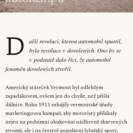
D
alší revolucí, kterou automobil spustil,
byla revoluce v dovolených. Ono by se
v podstatě dalo říci, že automobil
fenomén dovolených stvořil.
Americký státeček Vermont byl odlehlým
zapadákovem, ovšem jen do chvíle, než přišla
dálnice. Roku 1911 zahájily vermontské úřady
marketingovou kampaň, aby motoristy přilákaly
nejen na podzimní okukování nádherně zbarvených
stromů, ale i na čerstvě populární lyžařský sport.