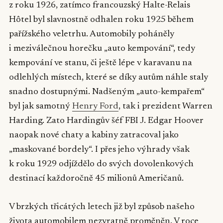
z roku 1926, zatímco francouzský Halte-Relais
Hôtel byl slavnostně odhalen roku 1925 během
pařížského veletrhu. Automobily poháněly
i meziválečnou horečku „auto kempování“, tedy
kempování ve stanu, či ještě lépe v karavanu na
odlehlých místech, které se díky autům náhle staly
snadno dostupnými. Nadšeným „auto-kempařem“
byl jak samotný
Henry Ford
, tak i prezident Warren
Harding. Zato Hardingův šéf FBI J. Edgar Hoover
naopak nové chaty a kabiny zatracoval jako
„maskované bordely“. I přes jeho výhrady však
k roku 1929 odjíždělo do svých dovolenkových
destinací každoročně 45 milionů Američanů.
V brzkých třicátých letech již byl způsob našeho
života automobilem nezvratně proměněn. V roce