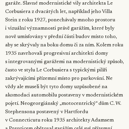
garáže. Slavné modernistické vily architekta Le
Corbusiera z dvacátých let, například jeho Villa
Stein z roku 1927, ponechávaly mnoho prostoru
i vizuální významnosti právě garážím, které byly
nově umísťovány v přední části budov místo toho,
aby se skrývaly na boku domu či za ním. Kolem roku
1935 navrhovali progresivní architekti domy
s integrovanými garážemi na modernistický způsob,
často ve stylu Le Corbusiera s typickými pilíři
zakrývajícími přízemní místo pro parkování. Ne
vždy ale museli být tyto domy uzpůsobené na
akomodaci automobilu postaveny v modernistickém
pojetí. Neogeorgiánský „motocentrický“ dům C. W.
Stephensona postavený v Hartfordu
v Connecticutu roku 1935 architekty Adamsem
a Prenticem obětoval garážím celé své přízemní