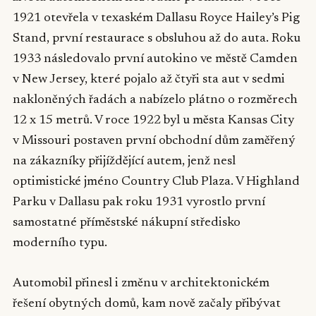
1921 otevřela v texaském Dallasu Royce Hailey’s Pig
Stand, první restaurace s obsluhou až do auta. Roku
1933 následovalo první autokino ve městě Camden
v New Jersey, které pojalo až čtyři sta aut v sedmi
nakloněných řadách a nabízelo plátno o rozměrech
12 x 15 metrů. V roce 1922 byl u města Kansas City
v Missouri postaven první obchodní dům zaměřený
na zákazníky přijíždějící autem, jenž nesl
optimistické jméno Country Club Plaza. V Highland
Parku v Dallasu pak roku 1931 vyrostlo první
samostatné příměstské nákupní středisko
moderního typu.
Automobil přinesl i změnu v architektonickém
řešení obytných domů, kam nově začaly přibývat