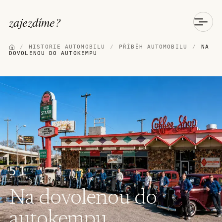
zajezdíme
?
/
HISTORIE AUTOMOBILU
/
PŘÍBĚH AUTOMOBILU
/
NA
DOVOLENOU DO AUTOKEMPU
51
Na dovolenou do
autokempu