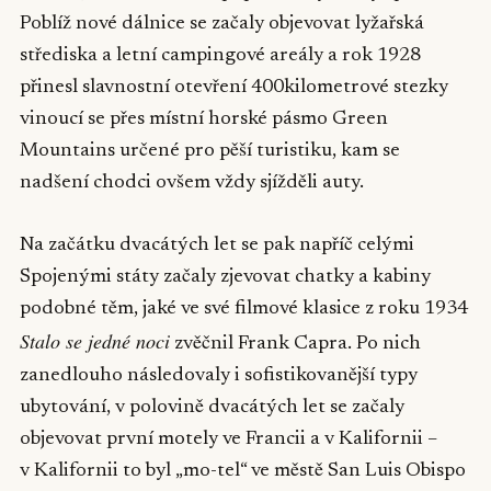
Poblíž nové dálnice se začaly objevovat lyžařská
střediska a letní campingové areály a rok 1928
přinesl slavnostní otevření 400kilometrové stezky
vinoucí se přes místní horské pásmo Green
Mountains určené pro pěší turistiku, kam se
nadšení chodci ovšem vždy sjížděli auty.
Na začátku dvacátých let se pak napříč celými
Spojenými státy začaly zjevovat chatky a kabiny
podobné těm, jaké ve své filmové klasice z roku 1934
Stalo se jedné noci
zvěčnil Frank Capra. Po nich
zanedlouho následovaly i sofistikovanější typy
ubytování, v polovině dvacátých let se začaly
objevovat první motely ve Francii a v Kalifornii –
v Kalifornii to byl „mo-tel“ ve městě San Luis Obispo