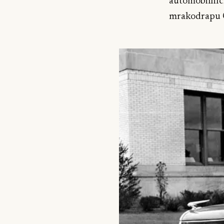
automobilních
mrakodrapu C