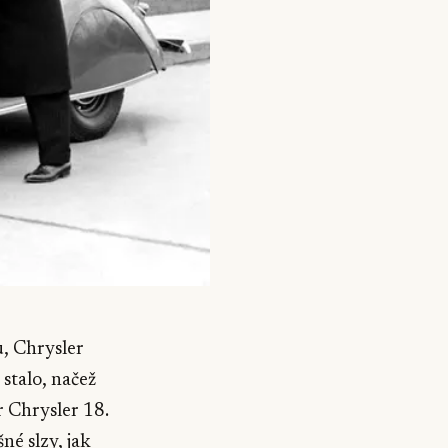
, Chrysler
stalo, načež
r Chrysler 18.
né slzy, jak