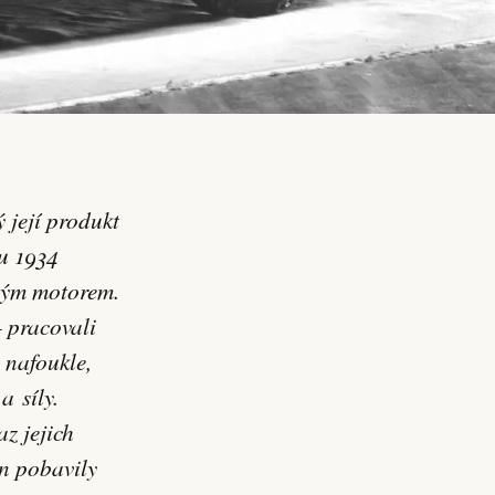
u 1934
ivým motorem.
– pracovali
 nafoukle,
a síly.
az jejich
n pobavily