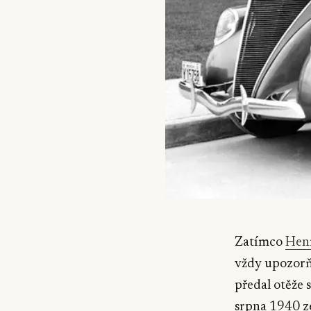
Zatímco
Hen
vždy upozorňo
předal otěže 
srpna 1940 ze