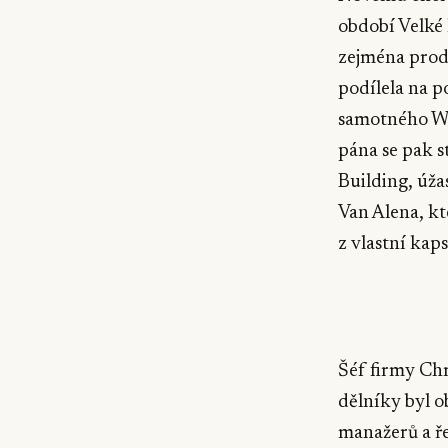
období Velké
zejména prod
podílela na p
samotného Wa
pána se pak 
Building, úž
Van Alena, kt
z vlastní kaps
Šéf firmy Ch
dělníky byl o
manažerů a řed