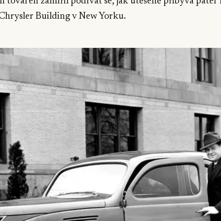
 továren zamířil podívat se, jak utěšeně přibývá pater 
hrysler Building v New Yorku.