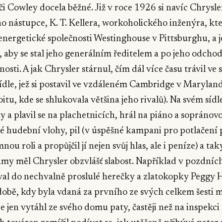
i Cowley docela běžné. Již v roce 1926 si navíc Chrysle
o nástupce, K. T. Kellera, workoholického inženýra, kte
nergetické společnosti Westinghouse v Pittsburghu, a 
 aby se stal jeho generálním ředitelem a po jeho odcho
osti. A jak Chrysler stárnul, čím dál více času trávil ve
dle, jež si postavil ve vzdáleném Cambridge v Maryland
itu, kde se shlukovala většina jeho rivalů). Na svém sídl
y a plavil se na plachetnicích, hrál na piáno a sopráno
é hudební vlohy, pil (v úspěšné kampani pro potlačení 
ou roli a propůjčil jí nejen svůj hlas, ale i peníze) a ta
my měl Chrysler obzvlášť slabost. Například v pozdních
oval do nechvalně proslulé herečky a zlatokopky Peggy
 době, kdy byla vdaná za prvního ze svých celkem šesti 
e jen vytáhl ze svého domu paty, častěji než na inspekci