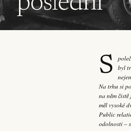
poslední
Společnost Chrysler se dál úspěšně rozvíjela, avšak ne každý její produkt
byl t
nejen
Na trhu si po
na něm čistě
měl vysoké d
Public relati
odolnosti – 