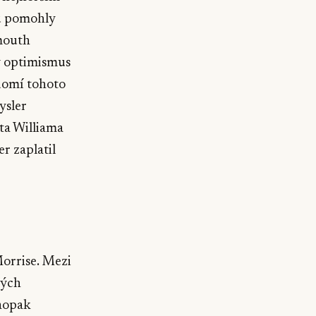
mu pomohly
mouth
ný optimismus
domí tohoto
ysler
ta Williama
r zaplatil
orrise. Mezi
vých
naopak