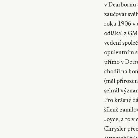
v Dearbornu č
zaučovat svéh
roku 1906 v e
odlákal z GM,
vedení společn
opulentním sí
přímo v Detro
chodil na hon
(měl přirozen
sehrál významn
Pro krásné dá
šíleně zamil
Joyce, a to v
Chrysler přec