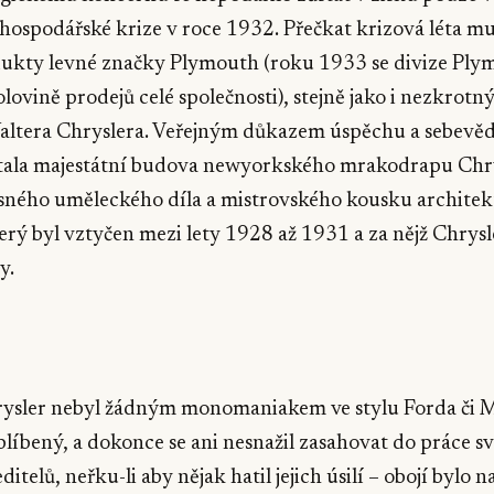
 hospodářské krize v roce 1932. Přečkat krizová léta 
ukty levné značky Plymouth (roku 1933 se divize Ply
olovině prodejů celé společnosti), stejně jako i nezkrot
ltera Chryslera. Veřejným důkazem úspěchu a sebevě
stala majestátní budova newyorkského mrakodrapu Chr
asného uměleckého díla a mistrovského kousku architek
erý byl vztyčen mezi lety 1928 až 1931 a za nějž Chrysle
y.
▶
rysler nebyl žádným monomaniakem ve stylu Forda či M
blíbený, a dokonce se ani nesnažil zasahovat do práce s
itelů, neřku-li aby nějak hatil jejich úsilí – obojí bylo 