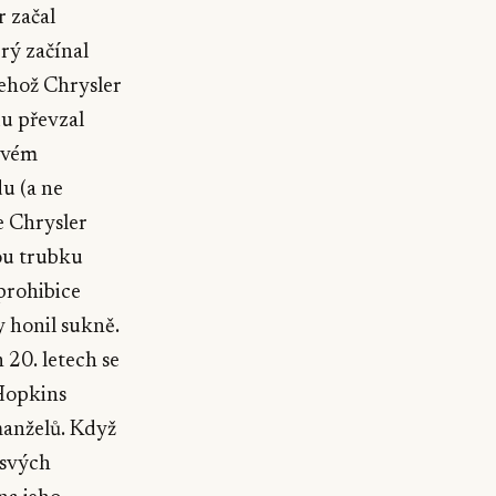
r začal
rý začínal
jehož Chrysler
du převzal
 svém
u (a ne
e Chrysler
vou trubku
prohibice
ky honil sukně.
 20. letech se
 Hopkins
manželů. Když
 svých