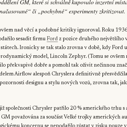
ddělení GM, které si schválně kupovalo inzertní míst
 načasované“ či „pochybné“ experimenty zkritizovat.
ovšem nad věcí a podobné kritiky ignoroval. Roku 1936
odařilo sesadit firmu
Ford
z pozice druhého největšího 
státech. Ironicky se tak stalo zrovna v době, kdy Ford 
 aerodynamický model, Lincoln Zephyr. (Tomu se ovšem 
ilo překvapivě dobře a pomohl tak oživit nečinnou znač
elem Airflow alespoň Chryslera definitivně přesvědčila,
pozornosti designu a stylu nových vozů, zrovna tak, jak
iž společnosti Chrysler patřilo 20 % amerického trhu s 
a GM považována za součást Velké trojky amerických a
ickému koncernu se nepodařilo zůstat v zisku pouze v