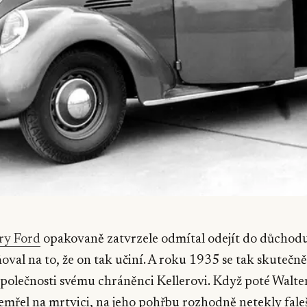
ry Ford
opakovaně zatvrzele odmítal odejít do důchodu
val na to, že on tak učiní. A roku 1935 se tak skutečně 
společnosti svému chráněnci Kellerovi. Když poté Walte
mřel na mrtvici, na jeho pohřbu rozhodně netekly faleš