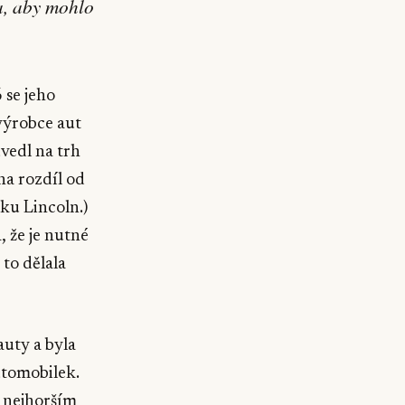
a, aby mohlo
 se jeho
výrobce aut
uvedl na trh
na rozdíl od
ku Lincoln.)
 že je nutné
 to dělala
auty a byla
utomobilek.
 nejhorším