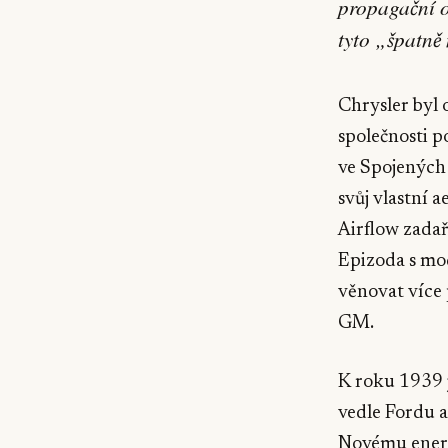
propagační o
tyto „špatně
Chrysler byl 
společnosti p
ve Spojených 
svůj vlastní
Airflow zadař
Epizoda s mod
věnovat více 
GM.
K roku 1939 j
vedle Fordu 
Novému energ