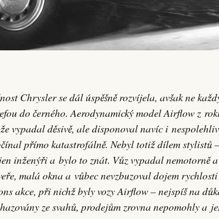
refou do černého. Aerodynamický model Airflow z rok
že vypadal děsivě, ale disponoval navíc i nespolehl
čínal přímo katastrofálně. Nebyl totiž dílem stylistů 
 jen inženýři a bylo to znát. Vůz vypadal nemotorně a
veře, malá okna a vůbec nevzbuzoval dojem rychlosti 
ons akce, při nichž byly vozy Airflow – nejspíš na důk
shazovány ze svahů, prodejům zrovna nepomohly a je