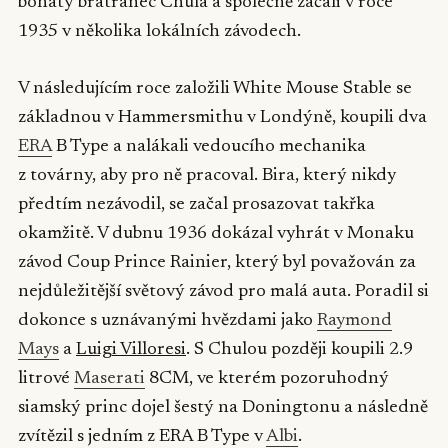
bohatý bratranec Chula a společně začali v roce
1935 v několika lokálních závodech.
V následujícím roce založili White Mouse Stable se
základnou v Hammersmithu v Londýně, koupili dva
ERA
B Type a nalákali vedoucího mechanika
z továrny, aby pro ně pracoval. Bira, který nikdy
předtím nezávodil, se začal prosazovat takřka
okamžitě. V dubnu 1936 dokázal vyhrát v Monaku
závod Coup Prince Rainier, který byl považován za
nejdůležitější světový závod pro malá auta. Poradil si
dokonce s uznávanými hvězdami jako
Raymond
Mays
a
Luigi Villoresi
. S Chulou později koupili 2.9
litrové
Maserati
8CM, ve kterém pozoruhodný
siamský princ dojel šestý na Doningtonu a následně
zvítězil s jedním z ERA B Type v
Albi
.