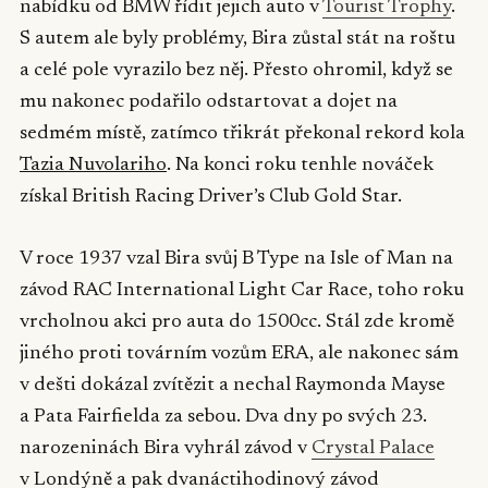
nabídku od BMW řídit jejich auto v
Tourist Trophy
.
S autem ale byly problémy, Bira zůstal stát na roštu
a celé pole vyrazilo bez něj. Přesto ohromil, když se
mu nakonec podařilo odstartovat a dojet na
sedmém místě, zatímco třikrát překonal rekord kola
Tazia Nuvolariho
. Na konci roku tenhle nováček
získal British Racing Driver’s Club Gold Star.
V roce 1937 vzal Bira svůj B Type na Isle of Man na
závod RAC International Light Car Race, toho roku
vrcholnou akci pro auta do 1500cc. Stál zde kromě
jiného proti továrním vozům ERA, ale nakonec sám
v dešti dokázal zvítězit a nechal Raymonda Mayse
a Pata Fairfielda za sebou. Dva dny po svých 23.
narozeninách Bira vyhrál závod v
Crystal Palace
v Londýně a pak dvanáctihodinový závod