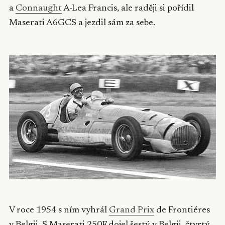
a
Connaught
A-Lea Francis, ale raději si pořídil
Maserati A6GCS a jezdil sám za sebe.
V roce 1954 s ním vyhrál
Grand Prix
de Frontiéres
v Belgii. S Maserati 250F dojel šestý v Belgii, čtvrtý