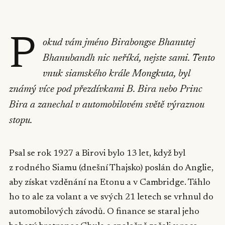
P
okud vám jméno Birabongse Bhanutej
Bhanubandh nic neříká, nejste sami. Tento
vnuk siamského krále Mongkuta, byl
známý více pod přezdívkami B. Bira nebo Princ
Bira a zanechal v automobilovém světě výraznou
stopu.
Psal se rok 1927 a Birovi bylo 13 let, když byl
z rodného Siamu (dnešní Thajsko) poslán do Anglie,
aby získat vzděnání na Etonu a v Cambridge. Táhlo
ho to ale za volant a ve svých 21 letech se vrhnul do
automobilových závodů. O finance se staral jeho