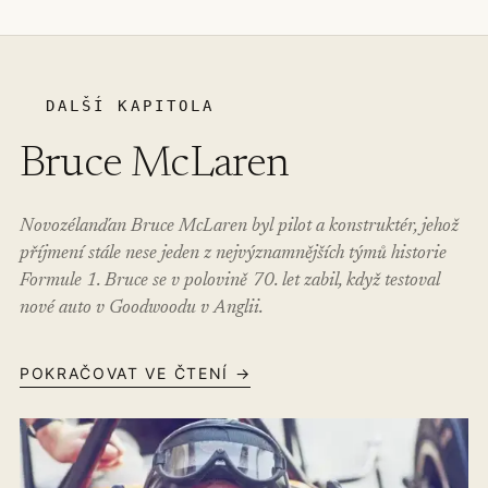
DALŠÍ KAPITOLA
Bruce McLaren
Novozélanďan Bruce McLaren byl pilot a konstruktér, jehož
příjmení stále nese jeden z nejvýznamnějších týmů historie
Formule 1. Bruce se v polovině 70. let zabil, když testoval
nové auto v Goodwoodu v Anglii.
POKRAČOVAT VE ČTENÍ →