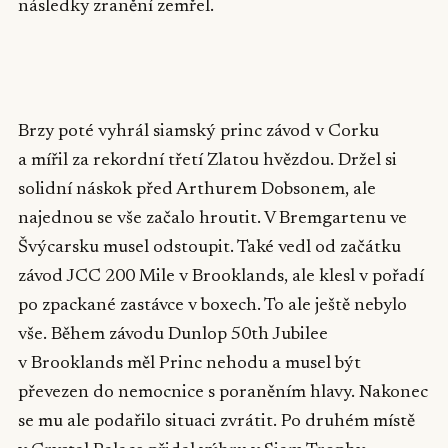
následky zranění zemřel.
▶
Brzy poté vyhrál siamský princ závod v Corku
a mířil za rekordní třetí Zlatou hvězdou. Držel si
solidní náskok před Arthurem Dobsonem, ale
najednou se vše začalo hroutit. V Bremgartenu ve
Švýcarsku musel odstoupit. Také vedl od začátku
závod JCC 200 Mile v Brooklands, ale klesl v pořadí
po zpackané zastávce v boxech. To ale ještě nebylo
vše. Během závodu Dunlop 50th Jubilee
v Brooklands měl Princ nehodu a musel být
převezen do nemocnice s poraněním hlavy. Nakonec
se mu ale podařilo situaci zvrátit. Po druhém místě