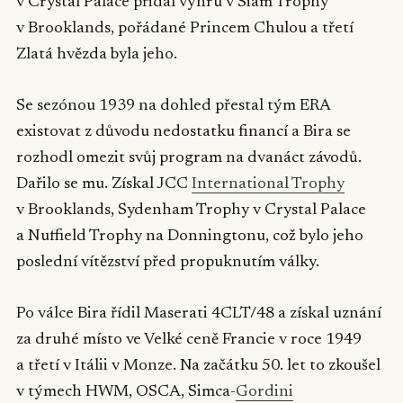
v Crystal Palace přidal výhru v Siam Trophy
v Brooklands, pořádané Princem Chulou a třetí
Zlatá hvězda byla jeho.
Se sezónou 1939 na dohled přestal tým ERA
existovat z důvodu nedostatku financí a Bira se
rozhodl omezit svůj program na dvanáct závodů.
Dařilo se mu. Získal JCC
International Trophy
v Brooklands, Sydenham Trophy v Crystal Palace
a Nuffield Trophy na Donningtonu, což bylo jeho
poslední vítězství před propuknutím války.
Po válce Bira řídil Maserati 4CLT/48 a získal uznání
za druhé místo ve Velké ceně Francie v roce 1949
a třetí v Itálii v Monze. Na začátku 50. let to zkoušel
v týmech HWM, OSCA, Simca-
Gordini