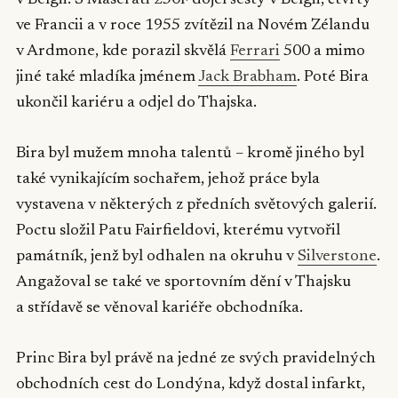
ve Francii a v roce 1955 zvítězil na Novém Zélandu
v Ardmone, kde porazil skvělá
Ferrari
500 a mimo
jiné také mladíka jménem
Jack Brabham
. Poté Bira
ukončil kariéru a odjel do Thajska.
Bira byl mužem mnoha talentů – kromě jiného byl
také vynikajícím sochařem, jehož práce byla
vystavena v některých z předních světových galerií.
Poctu složil Patu Fairfieldovi, kterému vytvořil
památník, jenž byl odhalen na okruhu v
Silverstone
.
Angažoval se také ve sportovním dění v Thajsku
a střídavě se věnoval kariéře obchodníka.
Princ Bira byl právě na jedné ze svých pravidelných
obchodních cest do Londýna, když dostal infarkt,