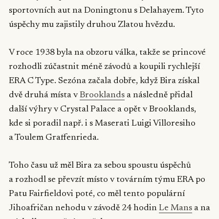
sportovních aut na Doningtonu s Delahayem. Tyto
úspěchy mu zajistily druhou Zlatou hvězdu.
V roce 1938 byla na obzoru válka, takže se princové
rozhodli zúčastnit méně závodů a koupili rychlejší
ERA C Type. Sezóna začala dobře, když Bira získal
dvě druhá místa v
Brooklands
a následně přidal
další výhry v Crystal Palace a opět v Brooklands,
kde si poradil např. i s Maserati Luigi Villoresiho
a Toulem Graffenrieda.
Toho času už měl Bira za sebou spoustu úspěchů
a rozhodl se převzít místo v továrním týmu ERA po
Patu Fairfieldovi poté, co měl tento populární
Jihoafričan nehodu v závodě 24 hodin
Le Mans
a na