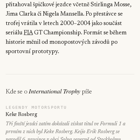
přitahoval špičkové jezdce včetně Stirlinga Mosse,
Jima Clarka či Nigela Mansella. Po přestávce se
trofej vrátila v letech 2000–2004 jako součást
seriálu
FIA
GT Championship. Formát se během
historie měnil od monopostových závodů po
sportovní prototypy.
International Trophy
Kde se o
píše
LEGENDY MOTORSPORTU
Keke Rosberg
Tři finští jezdci zatím dokázali získat titul ve Formuli 1 a
prvním z nich byl Keke Rosberg. Keijo Erik Rosberg se
narodil 6. prosince v obci Solna severně od Stockholmu,