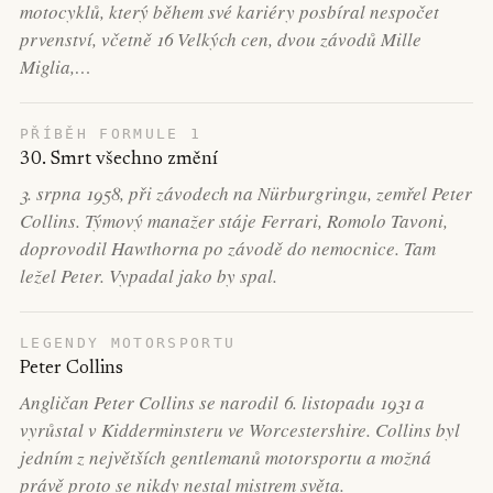
motocyklů, který během své kariéry posbíral nespočet
prvenství, včetně 16 Velkých cen, dvou závodů Mille
Miglia,…
PŘÍBĚH FORMULE 1
30. Smrt všechno změní
3. srpna 1958, při závodech na Nürburgringu, zemřel Peter
Collins. Týmový manažer stáje Ferrari, Romolo Tavoni,
doprovodil Hawthorna po závodě do nemocnice. Tam
ležel Peter. Vypadal jako by spal.
LEGENDY MOTORSPORTU
Peter Collins
Angličan Peter Collins se narodil 6. listopadu 1931 a
vyrůstal v Kidderminsteru ve Worcestershire. Collins byl
jedním z největších gentlemanů motorsportu a možná
právě proto se nikdy nestal mistrem světa.