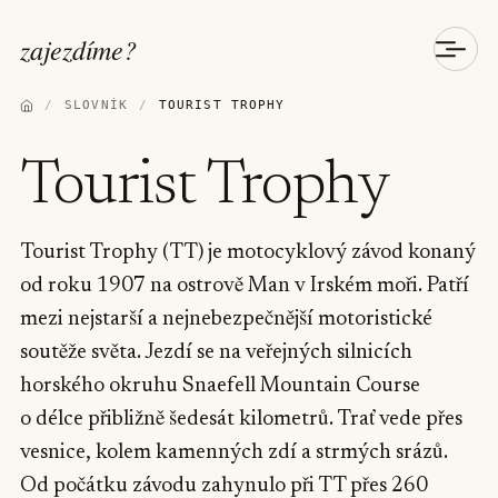
zajezdíme
?
/
SLOVNÍK
/
TOURIST TROPHY
Tourist Trophy
Tourist Trophy (TT) je motocyklový závod konaný
od roku 1907 na ostrově Man v Irském moři. Patří
mezi nejstarší a nejnebezpečnější motoristické
soutěže světa. Jezdí se na veřejných silnicích
horského okruhu Snaefell Mountain Course
o délce přibližně šedesát kilometrů. Trať vede přes
vesnice, kolem kamenných zdí a strmých srázů.
Od počátku závodu zahynulo při TT přes 260