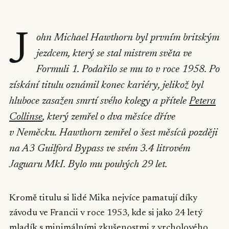
J
ohn Michael Hawthorn byl prvním britským
jezdcem, který se stal mistrem světa ve
Formuli 1. Podařilo se mu to v roce 1958. Po
získání titulu oznámil konec kariéry, jelikož byl
hluboce zasažen smrtí svého kolegy a přítele
Petera
Collinse
, který zemřel o dva měsíce dříve
v Neměcku. Hawthorn zemřel o šest měsíců později
na A3 Guilford Bypass ve svém 3.4 litrovém
Jaguaru MkI. Bylo mu pouhých 29 let.
Kromě titulu si lidé Mika nejvíce pamatují díky
závodu ve Francii v roce 1953, kde si jako 24 letý
mladík s minimálními zkušenostmi z vrcholového