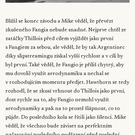
Blížil se konec závodu a Mike věděl, že převézt
zkušeného Fangia nebude snadné. Nejprve chtěl ze
zatáčky Thillois před cílem vyjíždět jako první
s Fangiem za sebou, ale věděl, že by tak Argentinec
díky slipstreamingu získal vyšší rychlost a v cíli by
byl první. Také věděl, že Fangio je příliš chytrý, aby
mu dovolil využít aerodynamiku a nechal se
v rozhodujícím momentu předjet. Hawthorn se tedy
rozhodl, že se zkusí vrhnout do Thillois jako první,
dost rychle na to, aby Fangio nemohl využít
aerodynamiky a pak na to prostě šlápnout, co to
půjde. Do posledního kola se řítili jako šílenci. Mike
věděl, že všechno bude záviset na perfektním
načasování posledního podřazení před poslední