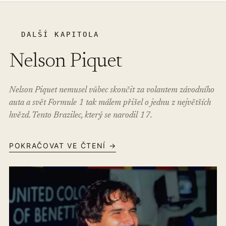
DALŠÍ KAPITOLA
Nelson Piquet
Nelson Piquet nemusel vůbec skončit za volantem závodního
auta a svět Formule 1 tak málem přišel o jednu z největších
hvězd. Tento Brazilec, který se narodil 17.
POKRAČOVAT VE ČTENÍ →