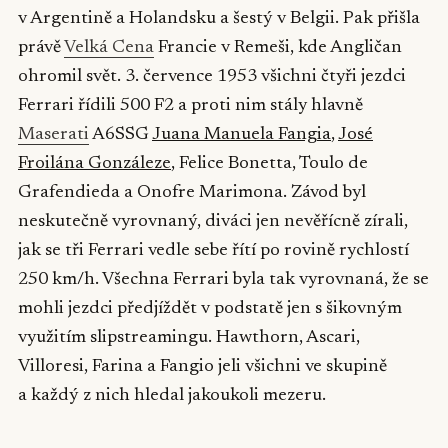
v Argentině a Holandsku a šestý v Belgii. Pak přišla
právě
Velká Cena
Francie v Remeši, kde Angličan
ohromil svět. 3. července 1953 všichni čtyři jezdci
Ferrari řídili 500 F2 a proti nim stály hlavně
Maserati
A6SSG
Juana Manuela Fangia
,
José
Froilána Gonzáleze
, Felice Bonetta, Toulo de
Grafendieda a Onofre Marimona. Závod byl
neskutečně vyrovnaný, diváci jen nevěřícně zírali,
jak se tři Ferrari vedle sebe řítí po rovině rychlostí
250 km/h. Všechna Ferrari byla tak vyrovnaná, že se
mohli jezdci předjíždět v podstatě jen s šikovným
využitím slipstreamingu. Hawthorn, Ascari,
Villoresi, Farina a Fangio jeli všichni ve skupině
a každý z nich hledal jakoukoli mezeru.