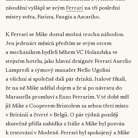
závodění vyšlápl se svým
Ferrari
na tři poslední
mistry světa, Farinu, Fangia a Ascariho.
K Ferrari se Mike dostal možná trochu náhodou.
Jen jedenáct měsíců předtím se svým otcem
a mechanikem bydleli během VC Holandska ve
stejném hotelu, jako hlavní designér Ferrari Aurelio
Lampredi a týmový manažer Nello Ugolini
a všichni si společně dali pár drinků. Italové říkali,
že na ně Mike udělal dojem a že si po návratu do
Maranella promluví s Enzo Ferrarim. V té době měl
již Mike s Cooperem-Bristolem za sebou třetí místo
v Británii a čtvrté v Belgii. O pár týdnů později
skutečně přišla nabídka z Itálie a Mike byl pozván
k testování v Modeně. Ferrari byl spokojený a Mike