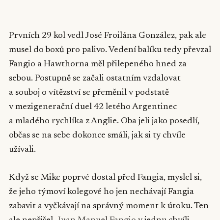
▶
Prvních 29 kol vedl José Froilána González, pak ale
musel do boxů pro palivo. Vedení balíku tedy převzal
Fangio a Hawthorna měl přilepeného hned za
sebou. Postupně se začali ostatním vzdalovat
a souboj o vítězství se přeměnil v podstatě
v mezigenerační duel 42 letého Argentinec
a mladého rychlíka z Anglie. Oba jeli jako posedlí,
občas se na sebe dokonce smáli, jak si ty chvíle
užívali.
Když se Mike poprvé dostal před Fangia, myslel si,
že jeho týmoví kolegové ho jen nechávají Fangia
zabavit a vyčkávají na správný moment k útoku. Ten