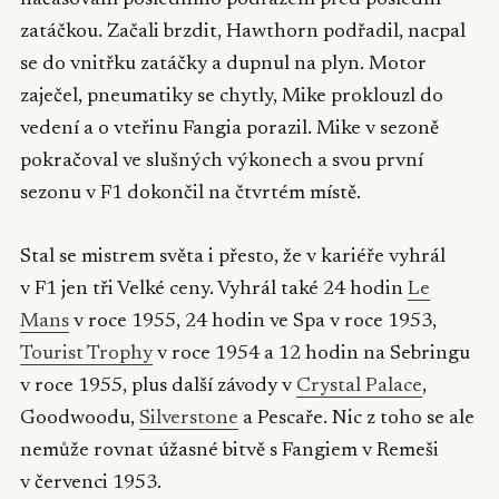
zatáčkou. Začali brzdit, Hawthorn podřadil, nacpal
se do vnitřku zatáčky a dupnul na plyn. Motor
zaječel, pneumatiky se chytly, Mike proklouzl do
vedení a o vteřinu Fangia porazil. Mike v sezoně
pokračoval ve slušných výkonech a svou první
sezonu v F1 dokončil na čtvrtém místě.
Stal se mistrem světa i přesto, že v kariéře vyhrál
v F1 jen tři Velké ceny. Vyhrál také 24 hodin
Le
Mans
v roce 1955, 24 hodin ve Spa v roce 1953,
Tourist Trophy
v roce 1954 a 12 hodin na Sebringu
v roce 1955, plus další závody v
Crystal Palace
,
Goodwoodu,
Silverstone
a Pescaře. Nic z toho se ale
nemůže rovnat úžasné bitvě s Fangiem v Remeši
v červenci 1953.