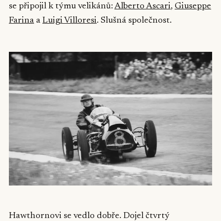
se připojil k týmu velikánů:
Alberto Ascari
,
Giuseppe
Farina
a
Luigi Villoresi
. Slušná společnost.
Hawthornovi se vedlo dobře. Dojel čtvrtý