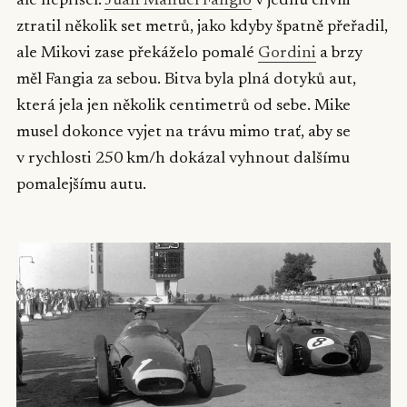
ale nepřišel.
Juan Manuel Fangio
v jednu chvíli
ztratil několik set metrů, jako kdyby špatně přeřadil,
ale Mikovi zase překáželo pomalé
Gordini
a brzy
měl Fangia za sebou. Bitva byla plná dotyků aut,
která jela jen několik centimetrů od sebe. Mike
musel dokonce vyjet na trávu mimo trať, aby se
v rychlosti 250 km/h dokázal vyhnout dalšímu
pomalejšímu autu.