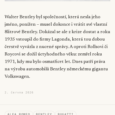
Walter Bentley byl společností, která nesla jeho
jméno, ponížen – musel dokonce i vrátit své vlastní
8litrové Bentley. Dokázal se ale z krize dostat a roku
1935 vstoupil do firmy Lagonda, která tou dobou
čerstvě vyvázla z nucené správy. A oproti Rollsovi či
Roycovi se dožil úctyhodného věku: zemřel roku
1971, kdy mu bylo osmatřicet let. Dnes patří práva
na výrobu automobilů Bentley německému gigantu
Volkswagen.
2. června 2026
ALFA ROMEO
BENTLEY
BUGATTI