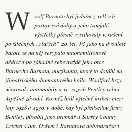
W
oolf Barnato
byl jedním z velkých
postav své doby a jeho troufalé
výstřelky přesně vystihovaly vzrušení
poválečných „zlatých“ 20. let. Již jako na dvouleté
batole se na něj sesypalo mnohamilionové
dědictví po záhadné sebevraždě jeho otce
Barneyho Barnata, muzikanta, který to dotáhl na
jihoafrického diamantového krále. Woolfovi brzy
učarovaly automobily a ve vozech
Bentley
velmi
úspěšně závodil. Rovněž hrál výtečně kriket: mezi
lety 1928 a 1930, v době, kdy byl předsedou firmy
Bentley, působil jako brankář u Surrey County
Cricket Club. Ovšem i Barnatova dobrodružství