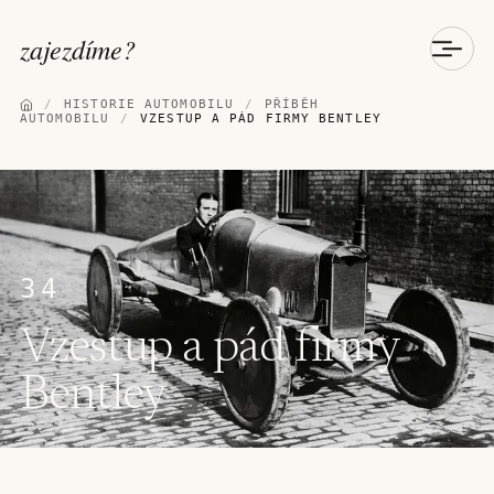
zajezdíme
?
/
HISTORIE AUTOMOBILU
/
PŘÍBĚH
AUTOMOBILU
/
VZESTUP A PÁD FIRMY BENTLEY
34
Vzestup a pád firmy
Bentley