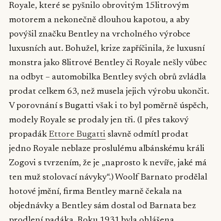
Royale, které se pyšnilo obrovitým 15litrovým
motorem a nekonečně dlouhou kapotou, a aby
povýšil značku Bentley na vrcholného výrobce
luxusních aut. Bohužel, krize zapříčinila, že luxusní
monstra jako 8litrové Bentley či Royale nešly vůbec
na odbyt – automobilka Bentley svých obrů zvládla
prodat celkem 63, než musela jejich výrobu ukončit.
V porovnání s Bugatti však i to byl poměrně úspěch,
modely Royale se prodaly jen tři. (I přes takový
propadák
Ettore Bugatti
slavně odmítl prodat
jedno Royale neblaze proslulému albánskému králi
Zogovi s tvrzením, že je „naprosto k nevíře, jaké má
ten muž stolovací návyky“.) Woolf Barnato prodělal
hotové jmění, firma Bentley marně čekala na
objednávky a Bentley sám dostal od Barnata bez
prodlení padáka. Roku 1931 byla ohlášena