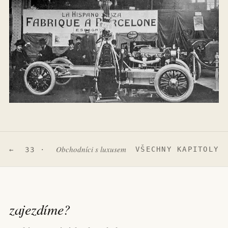
Obchodníci s luxusem
VŠECHNY KAPITOLY
← 33 ·
zajezdíme
?