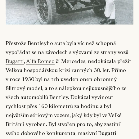
Přestože Bentleyho auta byla víc než schopná
vypořádat se na závodech s výzvami ze strany vozů
Bugatti
,
Alfa Romeo
či Mercedes, nedokázala přežít
Velkou hospodářskou krizi ranných 30. let. Přímo
v roce 1930 byl na trh uveden onen ohromný
8litrový model, a to s nálepkou nejluxusnějšího ze
všech automobilů Bentley. Dokázal vyvinout
rychlost přes 160 kilometrů za hodinu a byl
největším sériovým vozem, jaký kdy byl ve Velké
Británii vyroben. Byl stvořen pro to, aby zastínil
svého dobového konkurenta, masivní Bugatti