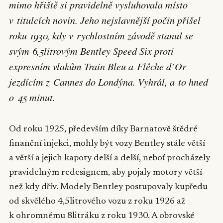
mimo hřiště si pravidelně vysluhovala místo
v titulcích novin. Jeho nejslavnější počin přišel
roku 1930, kdy v rychlostním závodě stanul se
svým 6,5litrovým Bentley Speed Six proti
expresním vlakům
Train Bleu
a
Flêche d’Or
jezdícím z Cannes do Londýna. Vyhrál, a to hned
o 45 minut.
Od roku 1925, především díky Barnatově štědré
finanční injekci, mohly být vozy Bentley stále větší
a větší a jejich kapoty delší a delší, neboť procházely
pravidelným redesignem, aby pojaly motory větší
než kdy dřív. Modely Bentley postupovaly kupředu
od skvělého 4,5litrového vozu z roku 1926 až
k ohromnému 8litráku z roku 1930. A obrovské