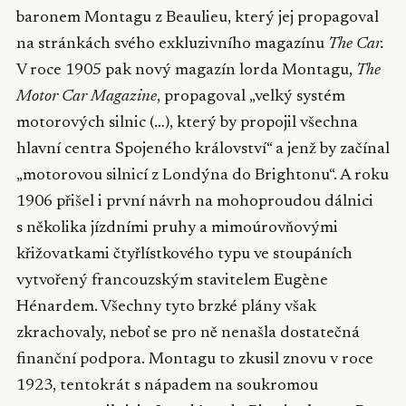
baronem Montagu z Beaulieu, který jej propagoval
na stránkách svého exkluzivního magazínu
The Car.
V roce 1905 pak nový magazín lorda Montagu,
The
Motor Car Magazine
, propagoval „velký systém
motorových silnic (…), který by propojil všechna
hlavní centra Spojeného království“ a jenž by začínal
„motorovou silnicí z Londýna do Brightonu“. A roku
1906 přišel i první návrh na mohoproudou dálnici
s několika jízdními pruhy a mimoúrovňovými
křižovatkami čtyřlístkového typu ve stoupáních
vytvořený francouzským stavitelem Eugène
Hénardem. Všechny tyto brzké plány však
zkrachovaly, neboť se pro ně nenašla dostatečná
finanční podpora. Montagu to zkusil znovu v roce
1923, tentokrát s nápadem na soukromou