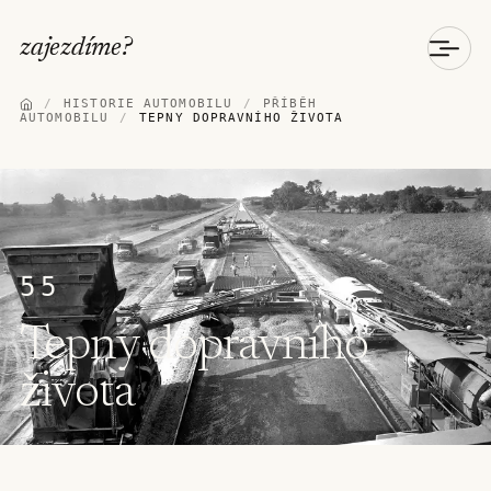
zajezdíme
?
/
HISTORIE AUTOMOBILU
/
PŘÍBĚH
AUTOMOBILU
/
TEPNY DOPRAVNÍHO ŽIVOTA
55
Tepny dopravního
života