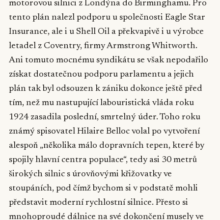
motorovou silnici z Londýna do Birminghamu. Pro
tento plán nalezl podporu u společnosti Eagle Star
Insurance, ale i u Shell Oil a překvapivě i u výrobce
letadel z Coventry, firmy Armstrong Whitworth.
Ani tomuto mocnému syndikátu se však nepodařilo
získat dostatečnou podporu parlamentu a jejich
plán tak byl odsouzen k zániku dokonce ještě před
tím, než mu nastupující labouristická vláda roku
1924 zasadila poslední, smrtelný úder. Toho roku
známý spisovatel Hilaire Belloc volal po vytvoření
alespoň „několika málo dopravních tepen, které by
spojily hlavní centra populace“, tedy asi 30 metrů
širokých silnic s úrovňovými křižovatky ve
stoupáních, pod čímž bychom si v podstatě mohli
představit moderní rychlostní silnice. Přesto si
mnohoproudé dálnice na své dokončení musely ve