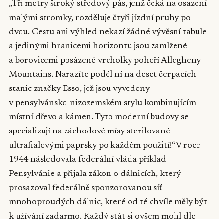
„Tři metry široký středový pás, jenž čeká na osazení
malými stromky, rozděluje čtyři jízdní pruhy po
dvou. Cestu ani výhled nekazí žádné vývěsní tabule
a jedinými hranicemi horizontu jsou zamlžené
a borovicemi posázené vrcholky pohoří Allegheny
Mountains. Narazíte podél ní na deset čerpacích
stanic značky Esso, jež jsou vyvedeny
v pensylvánsko-nizozemském stylu kombinujícím
místní dřevo a kámen. Tyto moderní budovy se
specializují na záchodové mísy sterilované
ultrafialovými paprsky po každém použití!“ V roce
1944 následovala federální vláda příklad
Pensylvánie a přijala zákon o dálnicích, který
prosazoval federálně sponzorovanou síť
mnohoproudých dálnic, které od té chvíle měly být
k užívání zadarmo. Každý stát si ovšem mohl dle