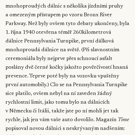
mnohoproudých dálnic s několika jízdními pruhy
a omezeným přístupem po vzoru Bronx River
Parkway. Než byly ovšem tyto debaty ukončeny, byla
1. října 1940 otevřena téměř 260kilometrová
dálnice Pennsylvania Turnpike, první dálková
mnohoproudá dálnice na světě. (Při slavnostním
ceremoniálu byly nejprve přes schnoucí asfalt
poslány dvě černé kočky jakožto pověrčivostí hnaná
prevence. Teprve poté byly na vozovku vpuštěny
první automobily.) Clo se na Pennsylvania Turnpike
sice platilo, ovšem nebyl na ní zaveden žádný
rychlostní limit, jako tomu bylo na dálnicích
v Německu či Itálii, takže jste po ní mohli jet tak
rychle, jak jen vám vaše auto dovolilo. Magazín
Time
popisoval novou dálnici s neskrývaným nadšením: