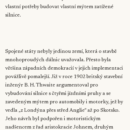
vlastní potřeby budovat vlastní mýtem zatížené
silnice.
▶
Spojené státy nebyly jedinou zemí, která o stavbě
mnohoproudých dálnic uvažovala. Přesto byla
většina západních demokracií v jejich implementaci
povážlivě pomalejší. Již v roce 1902 britský stavební
inženýr B. H. Thwaite argumentoval pro
vybudování silnice s čtyřmi jízdními pruhy a se
zavedeným mýtem pro automobily i motorky, jež by
vedla „z Londýna přes střed Anglie“ až po Skotsko.
Jeho návrh byl podpořen i motoristickým
nadšencem z řad aristokracie Johnem, druhým