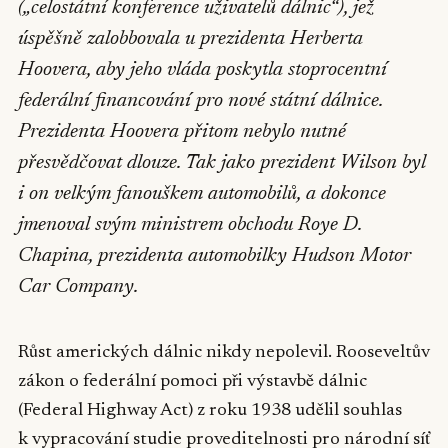
(„celostátní konference uživatelů dálnic“), jež
úspěšně zalobbovala u prezidenta Herberta
Hoovera, aby jeho vláda poskytla stoprocentní
federální financování pro nové státní dálnice.
Prezidenta Hoovera přitom nebylo nutné
přesvědčovat dlouze. Tak jako prezident Wilson byl
i on velkým fanouškem automobilů, a dokonce
jmenoval svým ministrem obchodu Roye D.
Chapina, prezidenta automobilky Hudson Motor
Car Company.
Růst amerických dálnic nikdy nepolevil. Rooseveltův
zákon o federální pomoci při výstavbě dálnic
(Federal Highway Act) z roku 1938 udělil souhlas
k vypracování studie proveditelnosti pro národní síť