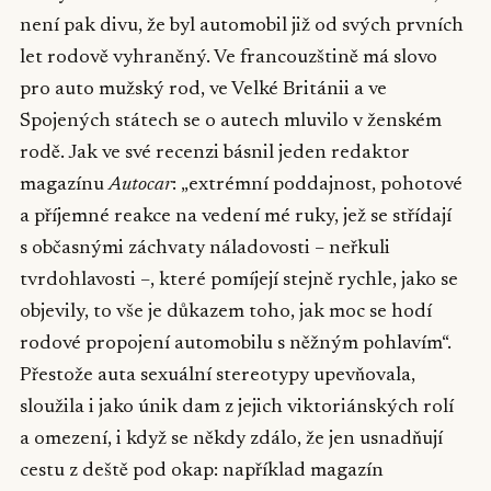
není pak divu, že byl automobil již od svých prvních
let rodově vyhraněný. Ve francouzštině má slovo
pro auto mužský rod, ve Velké Británii a ve
Spojených státech se o autech mluvilo v ženském
rodě. Jak ve své recenzi básnil jeden redaktor
magazínu
Autocar
: „extrémní poddajnost, pohotové
a příjemné reakce na vedení mé ruky, jež se střídají
s občasnými záchvaty náladovosti – neřkuli
tvrdohlavosti –, které pomíjejí stejně rychle, jako se
objevily, to vše je důkazem toho, jak moc se hodí
rodové propojení automobilu s něžným pohlavím“.
Přestože auta sexuální stereotypy upevňovala,
sloužila i jako únik dam z jejich viktoriánských rolí
a omezení, i když se někdy zdálo, že jen usnadňují
cestu z deště pod okap: například magazín