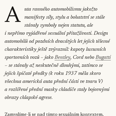
A
uta ranného automobilismu jakožto
manifesty síly, stylu a bohatství se stále
stávaly symboly nejen statutu, ale
i nepřímo vyjádřené sexuální přitažlivosti. Design
automobilů od pozdních dvacátých let jejich tělesné
charakteristiky ještě zvýraznil: kapoty luxusních
sportovních vozů – jako
Bentley
, Cord nebo
Bugatti
– se stávaly až neskutečně dlouhými, zatímco se
jejich špičaté předky (k roku 1937 měla skoro
všechna americká auta přední části ve tvaru V)
a rozšířené přední masky chladiče staly bojovnými
obrazy chlapské agrese.
Zamyslíme-li se nad tímto sexuálním kontextem,