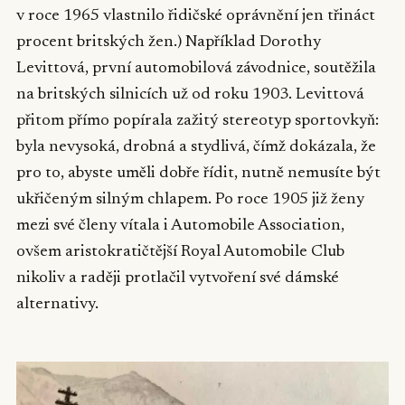
v roce 1965 vlastnilo řidičské oprávnění jen třináct
procent britských žen.) Například Dorothy
Levittová, první automobilová závodnice, soutěžila
na britských silnicích už od roku 1903. Levittová
přitom přímo popírala zažitý stereotyp sportovkyň:
byla nevysoká, drobná a stydlivá, čímž dokázala, že
pro to, abyste uměli dobře řídit, nutně nemusíte být
ukřičeným silným chlapem. Po roce 1905 již ženy
mezi své členy vítala i Automobile Association,
ovšem aristokratičtější Royal Automobile Club
nikoliv a raději protlačil vytvoření své dámské
alternativy.