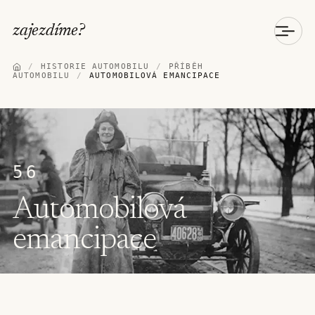
zajezdíme
?
/
HISTORIE AUTOMOBILU
/
PŘÍBĚH
AUTOMOBILU
/
AUTOMOBILOVÁ EMANCIPACE
56
Automobilová
emancipace