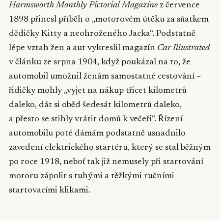
Harmsworth Monthly Pictorial Magazine
z července
1898 přinesl příběh o „motorovém útěku za sňatkem
dědičky Kitty a neohroženého Jacka“. Podstatně
lépe vztah žen a aut vykreslil magazín
Car
Illustrated
v článku ze srpna 1904, když poukázal na to, že
automobil umožnil ženám samostatné cestování –
řidičky mohly „vyjet na nákup třicet kilometrů
daleko, dát si oběd šedesát kilometrů daleko,
a přesto se stihly vrátit domů k večeři“. Řízení
automobilu poté dámám podstatně usnadnilo
zavedení elektrického startéru, který se stal běžným
po roce 1918, neboť tak již nemusely při startování
motoru zápolit s tuhými a těžkými ručními
startovacími klikami.