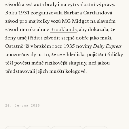
závodů a svá auta braly i na vytrvalostní výpravy.
Roku 1931 zorganizovala Barbara Cartlandová
závod pro majitelky vozů MG Midget na slavném
závodním okruhu v
Brooklands
, aby dokázala, že
ženy umějí řídit i závodit stejně dobře jako muži.
Ostatně již v brzkém roce 1935 noviny
Daily Express
upozorňovaly na to, že se z hlediska pojištění řidičky
těší pověsti méně rizikovější skupiny, než jakou
představovali jejich mužští kolegové.
▶
20. června 2026