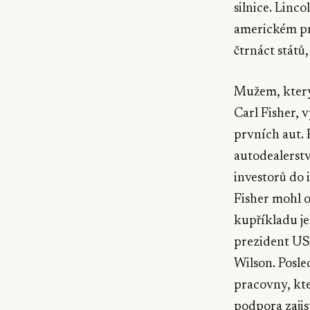
silnice. Lin
americkém pre
čtrnáct států
Mužem, který
Carl Fisher, 
prvních aut. 
autodealerstv
investorů do
Fisher mohl o
kupříkladu je
prezident US
Wilson. Posl
pracovny, kte
podpora zajis