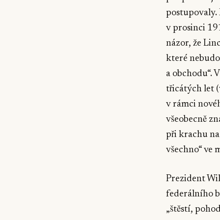
postupovaly. 
v prosinci 19
názor, že Lin
které nebudou
a obchodu“. 
třicátých let
v rámci novéh
všeobecně zná
při krachu na
všechno“ ve m
Prezident Wi
federálního b
„štěstí, poho