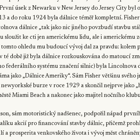
První úsek z Newarku v New Jersey do Jersey City byl 
13 a do roku 1924 byla dálnice téměř kompletní. Fisher
colnova dálnice „tak jako nic jiného povzbudí stavbu stá
 sloužit ke cti jen americkému lidu, ale i americkému 
V tomto ohledu mu budoucí vývoj dal za pravdu: kolem 
 (v té době již byla dálnice rozkouskována do matoucí změ
o federálního systému značení silnic) byla Lincolnova 
ma jako „Dálnice Ameriky“. Sám Fisher většinu svého jm
 newyorkské burze v roce 1929 a skončil nejprve jako „
ěstě Miami Beach a nakonec jako majitel nočního klubu
lson, sám motoristický nadšenec, podpořil nápad první
alíku akcií pro financování stavby dálnic, přičemž prohlá
dlí a prosperita venkovského života i vývoj měst chráně