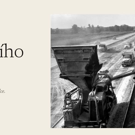
ího
ce.