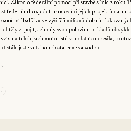
nic“. Zákon o federální pomoci při stavbě silnic z roku 
t federálního spolufinancování jejich projektů na aut
lo součástí balíčku ve výši 75 milionů dolarů alokovanýc
se chtěly zapojit, sehnaly svou polovinu nákladů obvykl
 většina tehdejších motoristů v podstatě neřešila, protož
aut stále ještě většinou dostatečně za vodou.
26
S