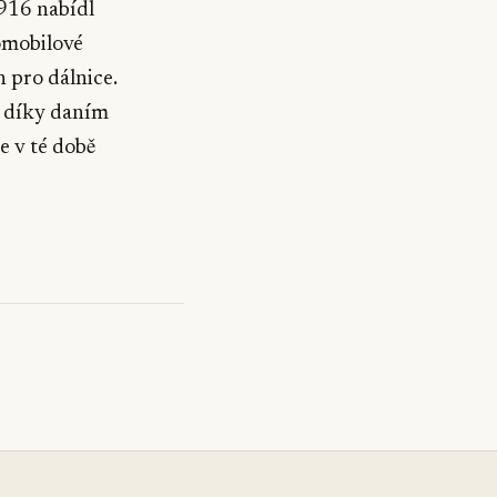
1916 nabídl
omobilové
h pro dálnice.
e díky daním
e v té době