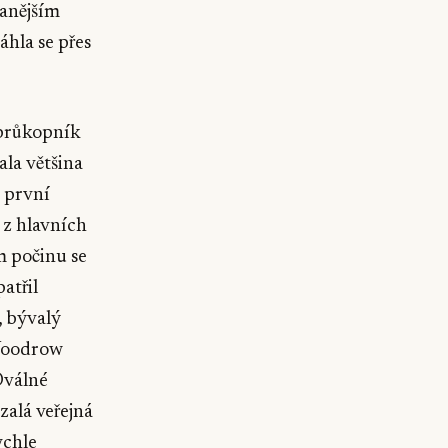
vanějším
hla se přes
 průkopník
ala většina
ě první
 z hlavních
m počinu se
atřil
, bývalý
 Woodrow
Oválné
zalá veřejná
ychle