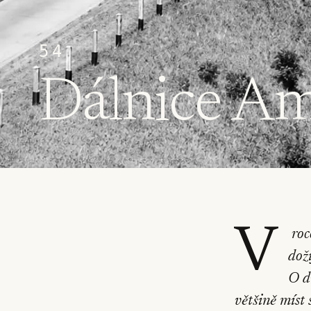
54
Dálnice Am
V
roc
dož
O d
většině míst 