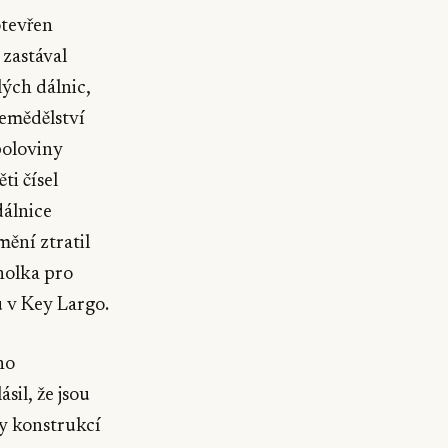
otevřen
 zastával
lých dálnic,
zemědělství
poloviny
ti čísel
dálnice
ění ztratil
holka pro
 v Key Largo.
ho
sil, že jsou
ny konstrukcí