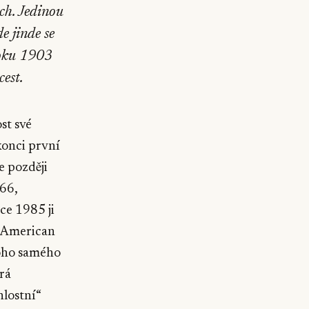
ch. Jedinou
e jinde se
Roku 1903
cest.
st své
konci první
e později
 66,
ce 1985 ji
 (American
Toho samého
rá
hlostní“