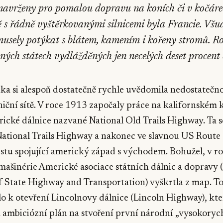
ly navrženy pro pomalou dopravu na koních či v kočáre
ě s řádně vyštěrkovanými silnicemi byla Francie. Všud
usely potýkat s blátem, kamením i kořeny stromů. 
ných státech vydlážděných jen necelých deset procent 
a si alespoň dostatečně rychle uvědomila nedostatečno
lniční sítě. V roce 1913 započaly práce na kalifornském 
cké dálnice nazvané National Old Trails Highway. Ta s
National Trails Highway a nakonec ve slavnou US Route
stu spojující americký západ s východem. Bohužel, v ro
mašinérie Americké asociace státních dálnic a dopravy
of State Highway and Transportation) vyškrtla z map. 
o k otevření Lincolnovy dálnice (Lincoln Highway), kte
 ambiciózní plán na stvoření první národní „vysokoryc