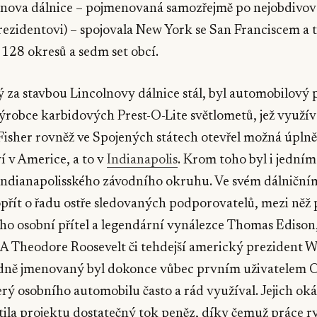
colnova dálnice – pojmenovaná samozřejmě po nejobdivo
zidentovi) – spojovala New York se San Franciscem a tá
, 128 okresů a sedm set obcí.
 za stavbou Lincolnovy dálnice stál, byl automobilový
výrobce karbidových Prest-O-Lite světlometů, jež využív
Fisher rovněž ve Spojených státech otevřel možná úpln
í v Americe, a to v
Indianapolis
. Krom toho byl i jedním
 indianapolisského závodního okruhu. Ve svém dálniční
přít o řadu ostře sledovaných podporovatelů, mezi něž p
ho osobní přítel a legendární vynálezce Thomas Edison
A Theodore Roosevelt či tehdejší americký prezident
edně jmenovaný byl dokonce vůbec prvním uživatelem 
rý osobního automobilu často a rád využíval. Jejich oká
tila projektu dostatečný tok peněz, díky čemuž práce r