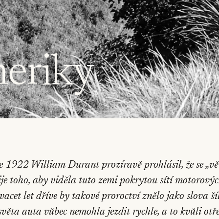
eriky
e 1922 William Durant prozíravě prohlásil, že se „vě
ije toho, aby viděla tuto zemi pokrytou sítí motorovýc
vacet let dříve by takové proroctví znělo jako slova ší
světa auta vůbec nemohla jezdit rychle, a to kvůli ot