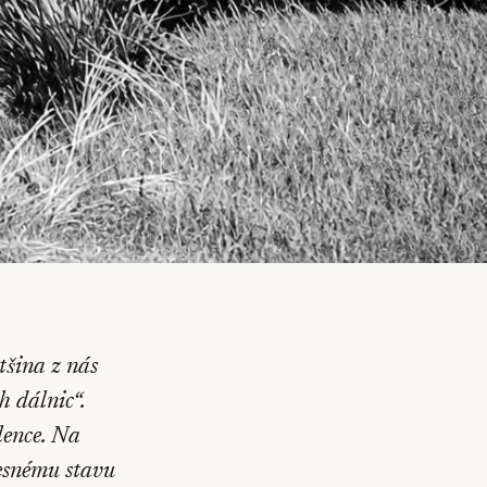
tšina z nás
h dálnic“.
lence. Na
řesnému stavu