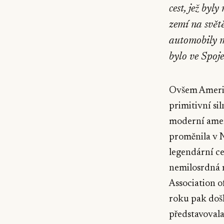
cest, jež by
zemí na svět
automobily m
bylo ve Spoje
Ovšem Amerik
primitivní si
moderní ameri
proměnila v 
legendární ce
nemilosrdná 
Association 
roku pak došl
představovala