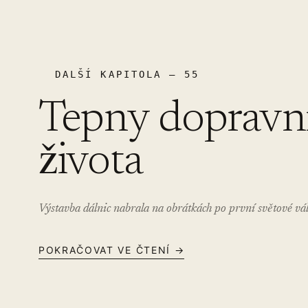
DALŠÍ KAPITOLA – 55
Tepny dopravn
života
Výstavba dálnic nabrala na obrátkách po první světové vál
POKRAČOVAT VE ČTENÍ →