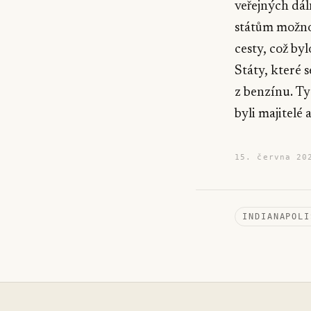
veřejných dál
státům možnos
cesty, což by
Státy, které 
z benzínu. Ty
byli majitelé 
15. června 20
INDIANAPOLI