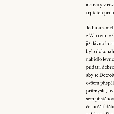
aktivity v ro
trpících prob
Jednou z nic
z Warrenu v 
již dávno ho
bylo dokonal
nabídlo levno
přidat i dobr
aby se Detro
ovšem přispě
průmyslu, te
sem přistěhov
černošští děl