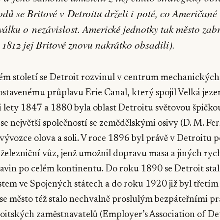
odů se Britové v Detroitu drželi i poté, co Američané
válku o nezávislost. Americké jednotky tak město zabr
 1812 jej Britové znovu nakrátko obsadili).
m století se Detroit rozvinul v centrum mechanických 
ostavenému průplavu Erie Canal, který spojil Velká jeze
lety 1847 a 1880 byla oblast Detroitu světovou špičko
se největší společností se zemědělskými osivy (D. M. Ferr
 vývozce olova a soli. V roce 1896 byl právě v Detroitu 
železniční vůz, jenž umožnil dopravu masa a jiných rych
avin po celém kontinentu. Do roku 1890 se Detroit sta
tem ve Spojených státech a do roku 1920 již byl třetím
se město též stalo nechvalně proslulým bezpáteřními p
oitských zaměstnavatelů (Employer’s Association of Detro