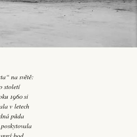
 století
oku 1960 si
ala v letech
odná půda
 poskytovala
ranný bod.