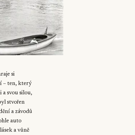
raje si
í – ten, který
 a svou silou,
byl stvořen
ádění a závodů
ohle auto
lásek a vůně