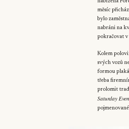
nabízená For
měsíc přicház
bylo zaměstná
nabráni na kv
pokračovat v 
Kolem polovin
svých vozů n
formou plaká
třeba firemní
prolomit tra
Saturday Even
pojmenované)