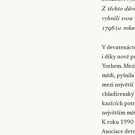
Z těchto dův
vyhráli svou 
1796 (a roku
V devatenácté
i díky nově p
Yorkem. Mezi 
mědi, pyšnila 
mezi největší
chladírenský 
kazících potr
největším měs
K roku 1990 
Asociace detr