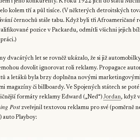
dem i jeho konkurenty. K roku 1922 jich do státu Mich
elo kolem tří a půl tisíce. (V některých detroitských to
vání černochů stále tabu. Když byli tři Afroameričané
alifikované pozice v Packardu, odmítli všichni jejich bí
práci.)
y dvacátých let se rovněž ukázalo, že si již automobilky
emohou dovolit ignorovat roli reklamy. Propagace aut
tů a letáků byla brzy doplněna novými marketingovými
mi magazíny či billboardy. Ve Spojených státech se poté
dičnější formáty reklamy Edward („Ned“)
Jordan
, když 
ing Post
zveřejnil textovou reklamu pro své (poměrně n
 auto Playboy: