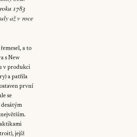
 roku 1783
aly až v roce
řemesel, a to
ra s New
u v produkci
y) a patřila
postaven první
le se
l desátým
 největším.
raktikami
it), jejíž