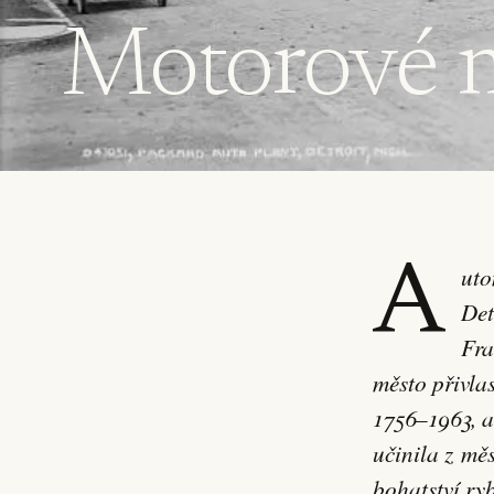
Motorové 
Automobilní průmysl rovněž vytvořil první „motorová města“ na světě:
Det
Fra
město přivlas
1756–1963, a
učinila z mě
bohatství ry