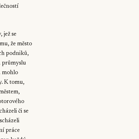
lečností
 jež se
mu, že město
ch podniků,
u průmyslu
u mohlo
y. K tomu,
 městem,
otorového
házeli či se
scházeli
lní práce