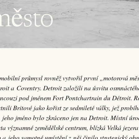
město
roit a Coventry. Detroit založili na úsvitu osmnáctého
ncouzi pod jménem Fort Pontchartrain du Détroit. R
tnili Britové jako kořist ze sedmileté války, jež probíh
 jeho jméno bylo zkráceno jen na Detroit. Místní úr
sta významné zemědělské centrum, blízká Velká jezera
b a jeho samotné umístění z něj činilo strategický ob