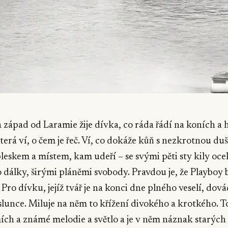
západ od Laramie žije dívka, co ráda řádí na koních a h
terá ví, o čem je řeč. Ví, co dokáže kůň s nezkrotnou duš
leskem a místem, kam udeří – se svými pěti sty kily oceli
do dálky, širými pláněmi svobody. Pravdou je, že Playboy 
 Pro dívku, jejíž tvář je na konci dne plného veselí, dov
lunce. Miluje na něm to křížení divokého a krotkého. T
ch a známé melodie a světlo a je v něm náznak starých 