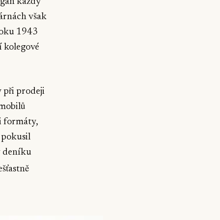
igan každý
várnách však
 roku 1943
lí kolegové
 při prodeji
omobilů
 formáty,
 pokusil
v deníku
ešťastně