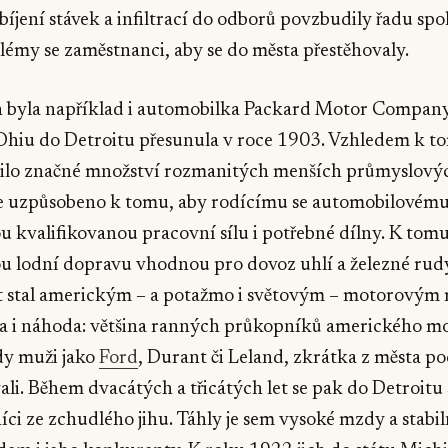
zbíjení stávek a infiltrací do odborů povzbudily řadu spo
lémy se zaměstnanci, aby se do města přestěhovaly.
h byla například i automobilka Packard Motor Company,
Ohiu do Detroitu přesunula v roce 1903. Vzhledem k to
stilo značné množství rozmanitých menších průmyslový
e uzpůsobeno k tomu, aby rodícímu se automobilovém
u kvalifikovanou pracovní sílu i potřebné dílny. K tom
ou lodní dopravu vhodnou pro dovoz uhlí a železné rud
it stal americkým – a potažmo i světovým – motorovým
la i náhoda: většina ranných průkopníků amerického m
dy muži jako
Ford
, Durant či Leland, zkrátka z města poc
ali. Během dvacátých a třicátých let se pak do Detroitu 
níci ze zchudlého jihu. Táhly je sem vysoké mzdy a stabi