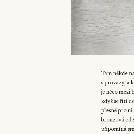
Tam někde na 
s provazy, a k
je něco mezi b
když se řítí 
přesně pro ni.
bronzová od s
připomíná smí