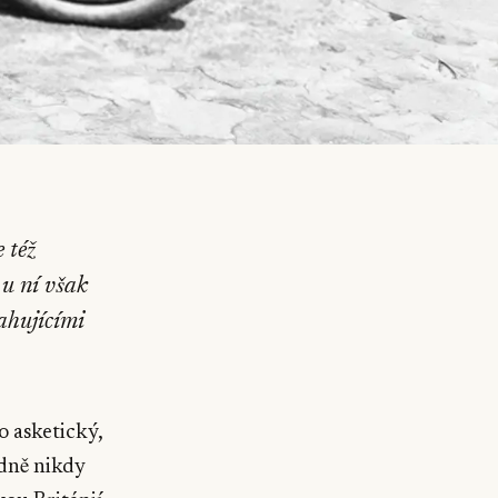
 též
 u ní však
tahujícími
o asketický,
adně nikdy