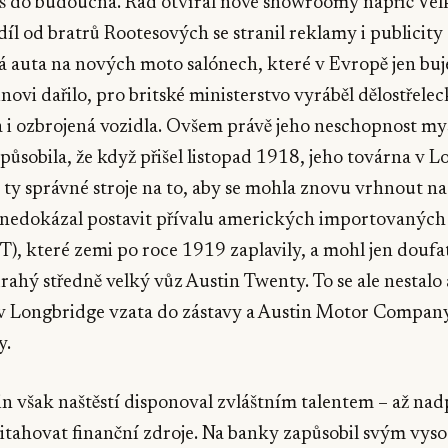
iš do budoucna. Rád otvíral nové showroomy napříč Velk
íl od bratrů Rootesových se stranil reklamy i publicity
á auta na nových moto salónech, které v Evropě jen bu
inovi dařilo, pro britské ministerstvo vyráběl dělostřele
a i ozbrojená vozidla. Ovšem právě jeho neschopnost my
ůsobila, že když přišel listopad 1918, jeho továrna v 
ty správné stroje na to, aby se mohla znovu vrhnout na
k nedokázal postavit přívalu amerických importovaných
), které zemi po roce 1919 zaplavily, a mohl jen doufa
rahý středně velký vůz Austin Twenty. To se ale nestal
 v Longbridge vzata do zástavy a Austin Motor Company
y.
n však naštěstí disponoval zvláštním talentem – až na
itahovat finanční zdroje. Na banky zapůsobil svým vys