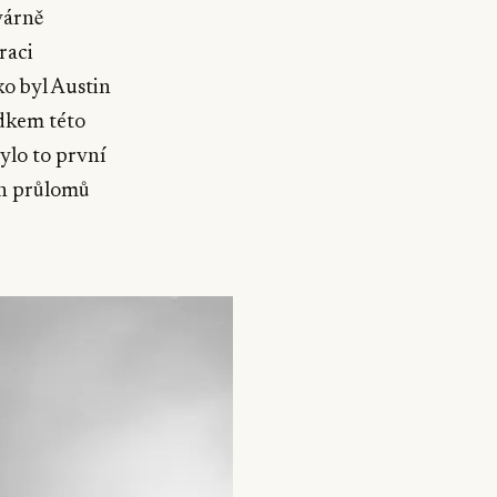
várně
raci
o byl Austin
edkem této
Bylo to první
ch průlomů