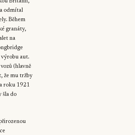
ou Británií,
 a odmítal
jely. Během
cké granáty,
slet na
Longbridge
 výrobu aut.
 vozů (hlavně
t, že mu tržby
o a roku 1921
 šla do
dpřirozenou
oce