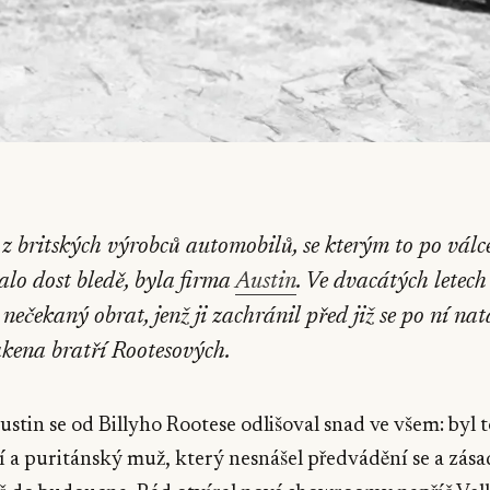
z britských výrobců automobilů, se kterým to po válce
lo dost bledě, byla firma
Austin
. Ve dvacátých letech
 nečekaný obrat, jenž ji zachránil před již se po ní na
kena bratří Rootesových.
ustin se od Billyho Rootese odlišoval snad ve všem: byl t
 a puritánský muž, který nesnášel předvádění se a zás