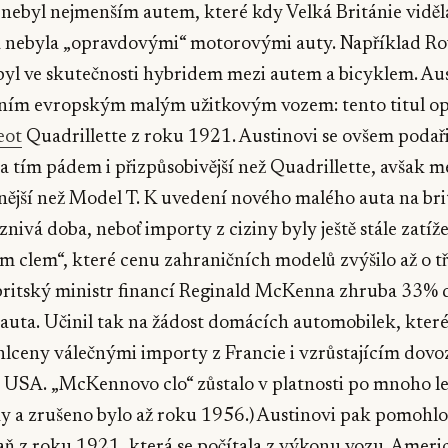
nebyl nejmenším autem, které kdy Velká Británie viděl
a nebyla „opravdovými“ motorovými auty. Například Ro
byl ve skutečnosti hybridem mezi autem a bicyklem. Au
vním evropským malým užitkovým vozem: tento titul op
eot
Quadrillette z roku 1921. Austinovi se ovšem podaři
, a tím pádem i přizpůsobivější než Quadrillette, avšak m
ější než Model T. K uvedení nového malého auta na bri
znivá doba, neboť importy z ciziny byly ještě stále zatíž
lem“, které cenu zahraničních modelů zvýšilo až o tře
britský ministr financí Reginald McKenna zhruba 33% 
uta. Učinil tak na žádost domácích automobilek, které 
hlceny válečnými importy z Francie i vzrůstajícím dov
 USA. „McKennovo clo“ zůstalo v platnosti po mnoho le
y a zrušeno bylo až roku 1956.) Austinovi pak pomohlo 
daň z roku 1921, která se počítala z výkonu vozu. Amer