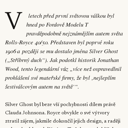
V
letech před první světovou válkou byl
hned po Fordově Modelu T
pravděpodobně nejznámějším autem světa
Rolls-Royce 40/50. Představen byl poprvé roku
1906 a později se mu dostalo jména Silver Ghost
(„Stříbrný duch“). Jak podotkl historik Jonathan
Wood, tento legendární vůz „více než ospravedlnil
prohlášení své mateřské firmy, že byl ‚nejlepším
šestiválcovým autem na světě‘“.
Silver Ghost byl beze vší pochybnosti dílem právě
Clauda Johnsona. Royce obvykle o své výtvory
ztratil zájem, jakmile dokončil jejich design, a raději