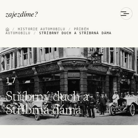
zajezdíme
?
/
HISTORIE AUTOMOBILU
/
PŘÍBĚH
AUTOMOBILU
/
STŘÍBRNÝ DUCH A STŘÍBRNÁ DÁMA
17
Stříbrný duch a
Stříbrná dáma