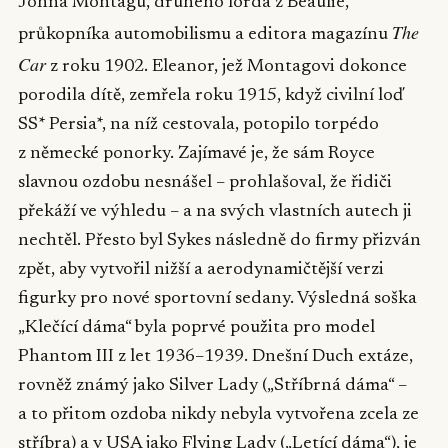
Johna Montagu, druhého lorda z Beaulie,
The
průkopníka automobilismu a editora magazínu
Car
z roku 1902. Eleanor, jež Montagovi dokonce
porodila dítě, zemřela roku 1915, když civilní loď
SS* Persia*, na níž cestovala, potopilo torpédo
z německé ponorky. Zajímavé je, že sám Royce
slavnou ozdobu nesnášel – prohlašoval, že řidiči
překáží ve výhledu – a na svých vlastních autech ji
nechtěl. Přesto byl Sykes následně do firmy přizván
zpět, aby vytvořil nižší a aerodynamičtější verzi
figurky pro nové sportovní sedany. Výsledná soška
„Klečící dáma“ byla poprvé použita pro model
Phantom III z let 1936–1939. Dnešní Duch extáze,
rovněž známý jako Silver Lady („Stříbrná dáma“ –
a to přitom ozdoba nikdy nebyla vytvořena zcela ze
stříbra) a v USA jako Flying Lady („Letící dáma“), je