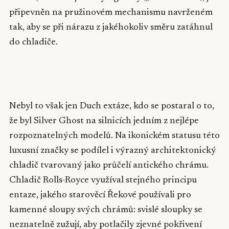
připevněn na pružinovém mechanismu navrženém
tak, aby se při nárazu z jakéhokoliv směru zatáhnul
do chladiče.
▶
Nebyl to však jen Duch extáze, kdo se postaral o to,
že byl Silver Ghost na silnicích jedním z nejlépe
rozpoznatelných modelů. Na ikonickém statusu této
luxusní značky se podílel i výrazný architektonický
chladič tvarovaný jako průčelí antického chrámu.
Chladič Rolls-Royce využíval stejného principu
entaze, jakého starověcí Řekové používali pro
kamenné sloupy svých chrámů: svislé sloupky se
neznatelně zužují, aby potlačily zjevné pokřivení