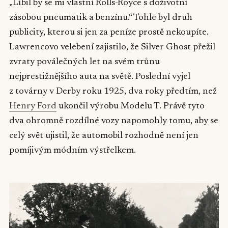
„Líbil by se mi vlastní Rolls-Royce s doživotní
zásobou pneumatik a benzínu.“ Tohle byl druh
publicity, kterou si jen za peníze prostě nekoupíte.
Lawrencovo velebení zajistilo, že Silver Ghost přežil
zvraty poválečných let na svém trůnu
nejprestižnějšího auta na světě. Poslední vyjel
z továrny v Derby roku 1925, dva roky předtím, než
Henry Ford
ukončil výrobu Modelu T. Právě tyto
dva ohromně rozdílné vozy napomohly tomu, aby se
celý svět ujistil, že automobil rozhodně není jen
pomíjivým módním výstřelkem.