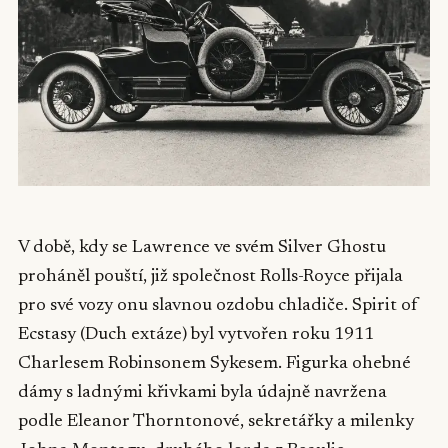
V době, kdy se Lawrence ve svém Silver Ghostu
proháněl pouští, již společnost Rolls-Royce přijala
pro své vozy onu slavnou ozdobu chladiče. Spirit of
Ecstasy (Duch extáze) byl vytvořen roku 1911
Charlesem Robinsonem Sykesem. Figurka ohebné
dámy s ladnými křivkami byla údajně navržena
podle Eleanor Thorntonové, sekretářky a milenky