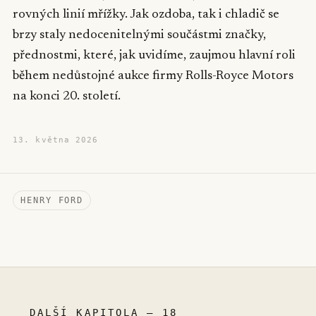
rovných linií mřížky. Jak ozdoba, tak i chladič se
brzy staly nedocenitelnými součástmi značky,
přednostmi, které, jak uvidíme, zaujmou hlavní roli
během nedůstojné aukce firmy Rolls-Royce Motors
na konci 20. století.
13. května 2026
HENRY FORD
DALŠÍ KAPITOLA – 18