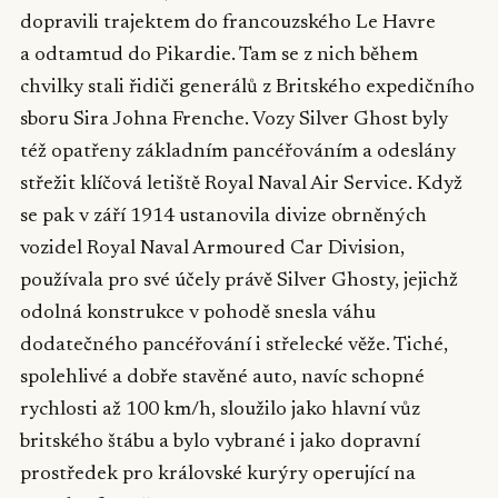
dopravili trajektem do francouzského Le Havre
a odtamtud do Pikardie. Tam se z nich během
chvilky stali řidiči generálů z Britského expedičního
sboru Sira Johna Frenche. Vozy Silver Ghost byly
též opatřeny základním pancéřováním a odeslány
střežit klíčová letiště Royal Naval Air Service. Když
se pak v září 1914 ustanovila divize obrněných
vozidel Royal Naval Armoured Car Division,
používala pro své účely právě Silver Ghosty, jejichž
odolná konstrukce v pohodě snesla váhu
dodatečného pancéřování i střelecké věže. Tiché,
spolehlivé a dobře stavěné auto, navíc schopné
rychlosti až 100 km/h, sloužilo jako hlavní vůz
britského štábu a bylo vybrané i jako dopravní
prostředek pro královské kurýry operující na