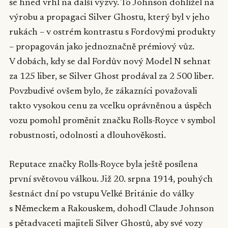
se hned vrhl na další výzvy. To Johnson dohlížel na
výrobu a propagaci Silver Ghostu, který byl v jeho
rukách – v ostrém kontrastu s Fordovými produkty
– propagován jako jednoznačně prémiový vůz.
V dobách, kdy se dal Fordův nový Model N sehnat
za 125 liber, se Silver Ghost prodával za 2 500 liber.
Povzbudivé ovšem bylo, že zákazníci považovali
takto vysokou cenu za vcelku oprávněnou a úspěch
vozu pomohl proměnit značku Rolls-Royce v symbol
robustnosti, odolnosti a dlouhověkosti.
Reputace značky Rolls-Royce byla ještě posílena
první světovou válkou. Již 20. srpna 1914, pouhých
šestnáct dní po vstupu Velké Británie do války
s Německem a Rakouskem, dohodl Claude Johnson
s pětadvaceti majiteli Silver Ghostů, aby své vozy