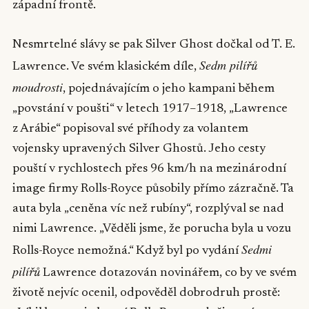
západní frontě.
Nesmrtelné slávy se pak Silver Ghost dočkal od T. E.
Sedm pilířů
Lawrence. Ve svém klasickém díle,
moudrosti
, pojednávajícím o jeho kampani během
„povstání v poušti“ v letech 1917–1918, „Lawrence
z Arábie“ popisoval své příhody za volantem
vojensky upravených Silver Ghostů. Jeho cesty
pouští v rychlostech přes 96 km/h na mezinárodní
image firmy Rolls-Royce působily přímo zázračně. Ta
auta byla „ceněna víc než rubíny“, rozplýval se nad
nimi Lawrence. „Věděli jsme, že porucha byla u vozu
Sedmi
Rolls-Royce nemožná.“ Když byl po vydání
pilířů
Lawrence dotazován novinářem, co by ve svém
životě nejvíc ocenil, odpověděl dobrodruh prostě: