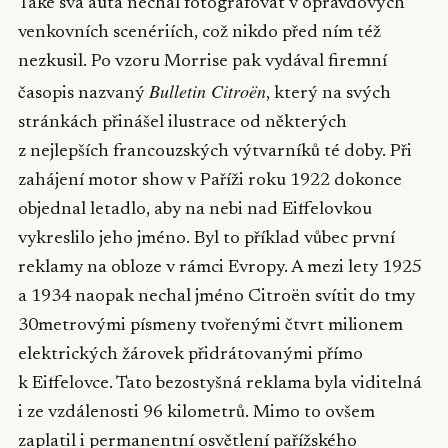
Také svá auta nechal fotografovat v opravdových
venkovních scenériích, což nikdo před ním též
nezkusil. Po vzoru Morrise pak vydával firemní
Bulletin Citroën
časopis nazvaný
, který na svých
stránkách přinášel ilustrace od některých
z nejlepších francouzských výtvarníků té doby. Při
zahájení motor show v Paříži roku 1922 dokonce
objednal letadlo, aby na nebi nad Eiffelovkou
vykreslilo jeho jméno. Byl to příklad vůbec první
reklamy na obloze v rámci Evropy. A mezi lety 1925
a 1934 naopak nechal jméno Citroën svítit do tmy
30metrovými písmeny tvořenými čtvrt milionem
elektrických žárovek přidrátovanými přímo
k Eiffelovce. Tato bezostyšná reklama byla viditelná
i ze vzdálenosti 96 kilometrů. Mimo to ovšem
zaplatil i permanentní osvětlení pařížského