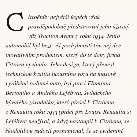
C
itroënův největší úspěch však
pravděpodobně představoval jeho úžasný
vůz Traction Avant z roku 1934. Tento
automobil byl beze vší pochybnosti tím nejvíce
inovativním produktem, který do té doby firma
Citröen vyvinula. Jeho design, který přenesl
technickou kvalitu luxusního vozu na masově
vyráběné rodinné auto, byl prací Flaminia
Bertoniho a Andrého Lefèbvra, šviháckého
bývalého závodníka, který přešel k Citröenu
z Renaultu roku 1933 (práci pro Louise Renaulta si
Lefèbvre neužíval, a když nastoupil k Citröenu, se
škodolibou radostí poznamenal, že se evidentně