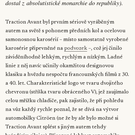
dostal z absolutistické monarchie do republiky).
Traction Avant byl prvním sériově vyráběným
autem na světě s pohonem předních kol a ocelovou
samonosnou karosérií – místo samostatně vyrobené
karosérie připevněné na
podvozek
–, což jej činilo
záviděníhodně lehkým, rychlým a nízkým. Ladné
linie z něj navíc učinily okamžitou designovou
klasiku a hvězdu nespočtu francouzských filmů z 30.
a 40. let. Charakteristické logo ve tvaru dvojitého
chevronu (stříška tvaru obráceného V), jež zaujímalo
celou mřížku chladiče, pak zajistilo, že při pohledu
na vůz každý rychle poznal, že se dívá na výtvor
automobilky Citröen (ne že by ale bylo možné si
Traction Avant splést s jiným autem tehdy