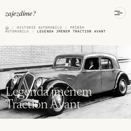
zajezdíme
?
/
HISTORIE AUTOMOBILU
/
PŘÍBĚH
AUTOMOBILU
/
LEGENDA JMÉNEM TRACTION AVANT
31
Legenda jménem
Traction Avant