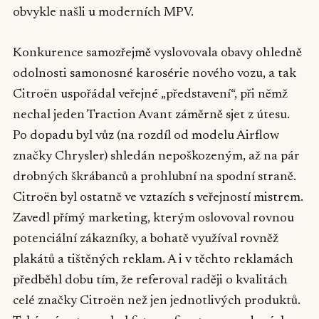
obvykle našli u moderních MPV.
Konkurence samozřejmě vyslovovala obavy ohledně
odolnosti samonosné karosérie nového vozu, a tak
Citroën uspořádal veřejné „představení“, při němž
nechal jeden Traction Avant záměrně sjet z útesu.
Po dopadu byl vůz (na rozdíl od modelu Airflow
značky Chrysler) shledán nepoškozeným, až na pár
drobných škrábanců a prohlubní na spodní straně.
Citroën byl ostatně ve vztazích s veřejností mistrem.
Zavedl přímý marketing, kterým oslovoval rovnou
potenciální zákazníky, a bohatě využíval rovněž
plakátů a tištěných reklam. A i v těchto reklamách
předběhl dobu tím, že referoval raději o kvalitách
celé značky Citroën než jen jednotlivých produktů.