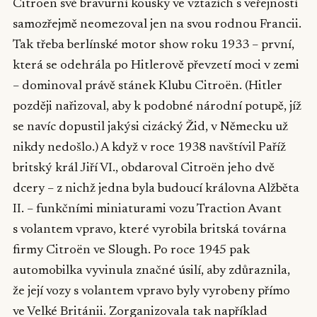
Citroën své bravurní kousky ve vztazích s veřejností
samozřejmě neomezoval jen na svou rodnou Francii.
Tak třeba berlínské motor show roku 1933 – první,
která se odehrála po Hitlerově převzetí moci v zemi
– dominoval právě stánek Klubu Citroën. (Hitler
později nařizoval, aby k podobné národní potupě, jíž
se navíc dopustil jakýsi cizácký Žid, v Německu už
nikdy nedošlo.) A když v roce 1938 navštívil Paříž
britský král Jiří VI., obdaroval Citroën jeho dvě
dcery – z nichž jedna byla budoucí královna Alžběta
II. – funkčními miniaturami vozu Traction Avant
s volantem vpravo, které vyrobila britská továrna
firmy Citroën ve Slough. Po roce 1945 pak
automobilka vyvinula značné úsilí, aby zdůraznila,
že její vozy s volantem vpravo byly vyrobeny přímo
ve Velké Británii. Zorganizovala tak například