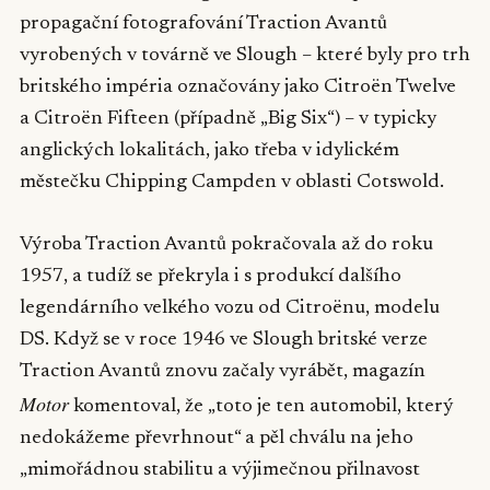
propagační fotografování Traction Avantů
vyrobených v továrně ve Slough – které byly pro trh
britského impéria označovány jako Citroën Twelve
a Citroën Fifteen (případně „Big Six“) – v typicky
anglických lokalitách, jako třeba v idylickém
městečku Chipping Campden v oblasti Cotswold.
Výroba Traction Avantů pokračovala až do roku
1957, a tudíž se překryla i s produkcí dalšího
legendárního velkého vozu od Citroënu, modelu
DS. Když se v roce 1946 ve Slough britské verze
Traction Avantů znovu začaly vyrábět, magazín
Motor
komentoval, že „toto je ten automobil, který
nedokážeme převrhnout“ a pěl chválu na jeho
„mimořádnou stabilitu a výjimečnou přilnavost