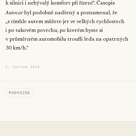
k silnici i nebývalý komfort při řízení“. Časopis
Autocar
byl podobně nadšený a poznamenal, že
„s tímhle autem můžete jet ve velkých rychlostech
i po takovém povrchu, po kterém byste si
v průměrném automobilu troufli leda na opatrných
30 km/h.“
1. června 2026
PODVOZEK