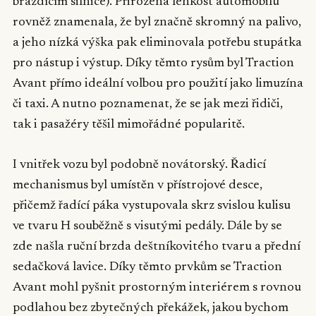
brázdícím silnice). Přirozená lehkost automobilu
rovněž znamenala, že byl značně skromný na palivo,
a jeho nízká výška pak eliminovala potřebu stupátka
pro nástup i výstup. Díky těmto rysům byl Traction
Avant přímo ideální volbou pro použití jako limuzína
či taxi. A nutno poznamenat, že se jak mezi řidiči,
tak i pasažéry těšil mimořádné popularitě.
I vnitřek vozu byl podobně novátorský. Řadicí
mechanismus byl umístěn v přístrojové desce,
přičemž řadící páka vystupovala skrz svislou kulisu
ve tvaru H souběžně s visutými pedály. Dále by se
zde našla ruční brzda deštníkovitého tvaru a přední
sedačková lavice. Díky těmto prvkům se Traction
Avant mohl pyšnit prostorným interiérem s rovnou
podlahou bez zbytečných překážek, jakou bychom