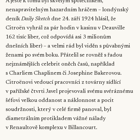
A ještě k tomu byl skvělým společníkem,
nenapravitelným hazardním hráčem – londýnský
deník
Daily Sketch
dne 24. září 1924 hlásil, že
Citroën vyhrál za pár hodin v kasinu v Deauville
162 tisíc liber, což odpovídá asi 3 milionům
dnešních liber) – a velmi rád byl viděn s půvabnými
ženami po svém boku. Přátelil se rovněž s řadou
nejznámějších celebrit oněch časů, například
s Charliem Chaplinem či Josephine Bakerovou.
Citroënovi vedoucí pracovníci z továrny sídlící
v pařížské čtvrti Javel projevovali svému svéráznému
šéfovi velkou oddanost a náklonnost a pocit
soudržnosti, který v celé firmě panoval, byl
diametrálním protikladem vážné nálady
v Renaultově komplexu v Billancourt.