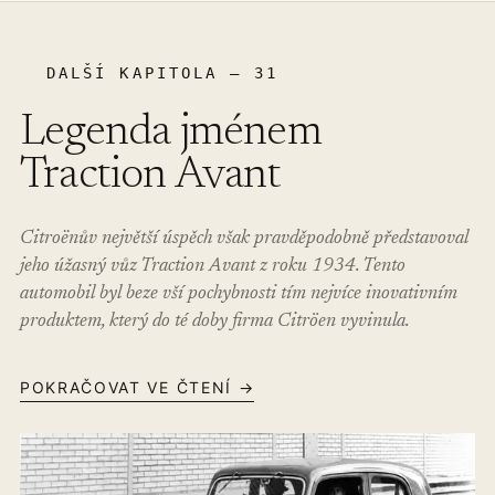
DALŠÍ KAPITOLA – 31
Legenda jménem
Traction Avant
Citroënův největší úspěch však pravděpodobně představoval
jeho úžasný vůz Traction Avant z roku 1934. Tento
automobil byl beze vší pochybnosti tím nejvíce inovativním
produktem, který do té doby firma Citröen vyvinula.
POKRAČOVAT VE ČTENÍ →