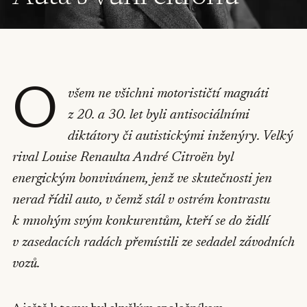
O
všem ne všichni motorističtí magnáti
z 20. a 30. let byli antisociálními
diktátory či autistickými inženýry. Velký
rival Louise Renaulta André Citroën byl
energickým bonvivánem, jenž ve skutečnosti jen
nerad řídil auto, v čemž stál v ostrém kontrastu
k mnohým svým konkurentům, kteří se do židlí
v zasedacích radách přemístili ze sedadel závodních
vozů.