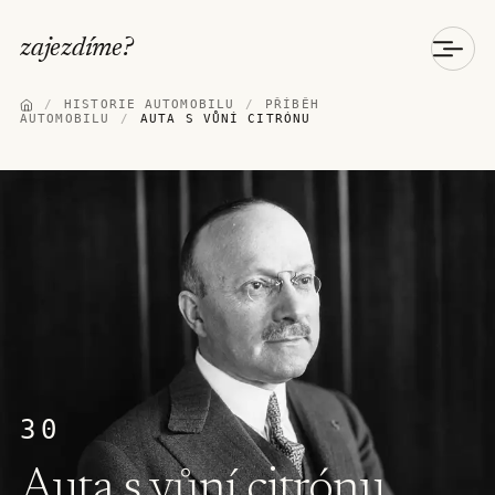
zajezdíme
?
/
HISTORIE AUTOMOBILU
/
PŘÍBĚH
AUTOMOBILU
/
AUTA S VŮNÍ CITRÓNU
30
Auta s vůní citrónu