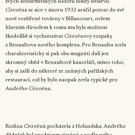
svých antisemitských názorů nikdy neslevil.
Citroëna se sice v únoru 1932 uráčil pozvat do své
nové rozšířené továrny v Billancourt, ovšem
hlavním důvodem k tomu mu byla možnost
škodolibě si vychutnávat Citroënovy rozpaky
z Renaultova nového komplexu. Pro Renaulta zcela
charakteristicky si pak oba magnáti dali jen
skromný oběd v Renaultově kanceláři, místo toho,
aby si zašli do některé ze známých pařížských
restaurací, což by bylo naopak zcela typické pro
Andrého Citroëna.
▶
Rodina Citroënů pocházela z Holandska. Andrého