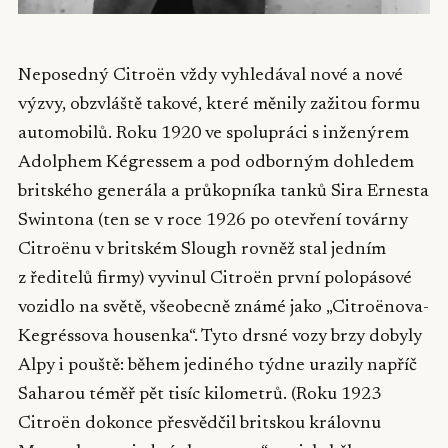
Neposedný Citroën vždy vyhledával nové a nové
výzvy, obzvláště takové, které měnily zažitou formu
automobilů. Roku 1920 ve spolupráci s inženýrem
Adolphem Kégressem a pod odborným dohledem
britského generála a průkopníka tanků Sira Ernesta
Swintona (ten se v roce 1926 po otevření továrny
Citroënu v britském Slough rovněž stal jedním
z ředitelů firmy) vyvinul Citroën první polopásové
vozidlo na světě, všeobecně známé jako „Citroënova-
Kegréssova housenka“. Tyto drsné vozy brzy dobyly
Alpy i pouště: během jediného týdne urazily napříč
Saharou téměř pět tisíc kilometrů. (Roku 1923
Citroën dokonce přesvědčil britskou královnu