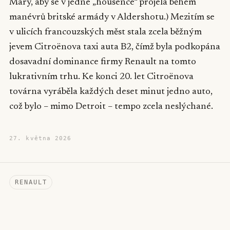
Mary, aby se v jedné „housence“ projela během
manévrů britské armády v Aldershotu.) Mezitím se
v ulicích francouzských měst stala zcela běžným
jevem Citroënova taxi auta B2, čímž byla podkopána
dosavadní dominance firmy Renault na tomto
lukrativním trhu. Ke konci 20. let Citroënova
továrna vyráběla každých deset minut jedno auto,
což bylo – mimo Detroit – tempo zcela neslýchané.
27. května 2026
RENAULT