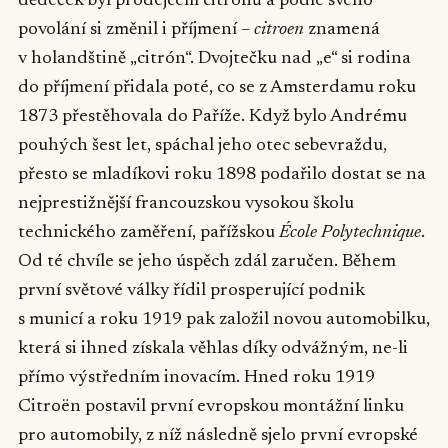
dědeček byl prodejcem citrónů a podle svého
povolání si změnil i příjmení –
citroen
znamená
v holandštině „citrón“. Dvojtečku nad „e“ si rodina
do příjmení přidala poté, co se z Amsterdamu roku
1873 přestěhovala do Paříže. Když bylo Andrému
pouhých šest let, spáchal jeho otec sebevraždu,
přesto se mladíkovi roku 1898 podařilo dostat se na
nejprestižnější francouzskou vysokou školu
technického zaměření, pařížskou
École Polytechnique
.
Od té chvíle se jeho úspěch zdál zaručen. Během
první světové války řídil prosperující podnik
s municí a roku 1919 pak založil novou automobilku,
která si ihned získala věhlas díky odvážným, ne-li
přímo výstředním inovacím. Hned roku 1919
Citroën postavil první evropskou montážní linku
pro automobily, z níž následně sjelo první evropské