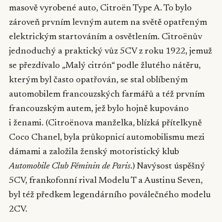
masově vyrobené auto, Citroën Type A. To bylo
zároveň prvním levným autem na světě opatřeným
elektrickým startováním a osvětlením. Citroënův
jednoduchý a praktický vůz 5CV z roku 1922, jemuž
se přezdívalo „Malý citrón“ podle žlutého nátěru,
kterým byl často opatřován, se stal oblíbeným
automobilem francouzských farmářů a též prvním
francouzským autem, jež bylo hojně kupováno
i ženami. (Citroënova manželka, blízká přítelkyně
Coco Chanel, byla průkopnicí automobilismu mezi
dámami a založila ženský motoristický klub
Automobile Club Féminin de Paris
.) Navýsost úspěšný
5CV, frankofonní rival Modelu T a Austinu Seven,
byl též předkem legendárního poválečného modelu
2CV.