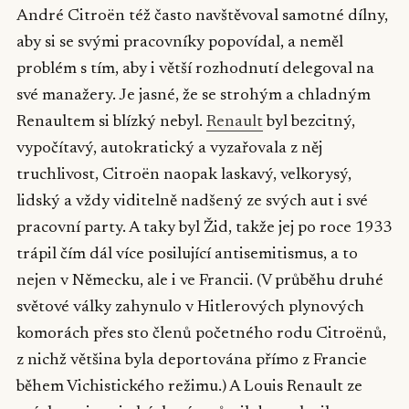
André Citroën též často navštěvoval samotné dílny,
aby si se svými pracovníky popovídal, a neměl
problém s tím, aby i větší rozhodnutí delegoval na
své manažery. Je jasné, že se strohým a chladným
Renaultem si blízký nebyl.
Renault
byl bezcitný,
vypočítavý, autokratický a vyzařovala z něj
truchlivost, Citroën naopak laskavý, velkorysý,
lidský a vždy viditelně nadšený ze svých aut i své
pracovní party. A taky byl Žid, takže jej po roce 1933
trápil čím dál více posilující antisemitismus, a to
nejen v Německu, ale i ve Francii. (V průběhu druhé
světové války zahynulo v Hitlerových plynových
komorách přes sto členů početného rodu Citroënů,
z nichž většina byla deportována přímo z Francie
během Vichistického režimu.) A Louis Renault ze