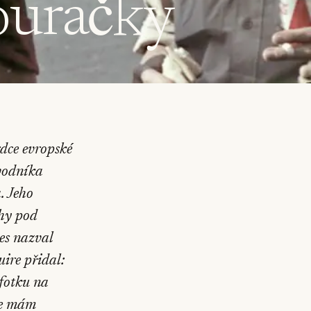
Bouračky
dce evropské
ávodníka
. Jeho
uhy pod
es
nazval
uire
přidal:
 fotku na
že mám