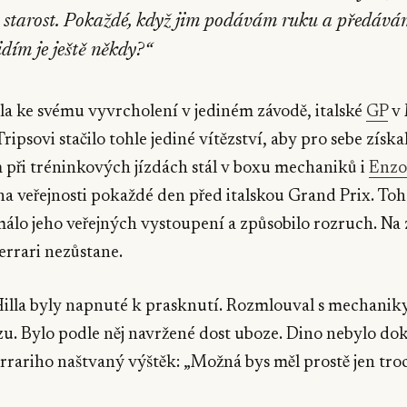
ce starost. Pokaždé, když jim podávám ruku a předává
dím je ještě někdy?“
a ke svému vyvrcholení v jediném závodě, italské
GP
v 
Tripsovi stačilo tohle jediné vítězství, aby pro sebe získal
při tréninkových jízdách stál v boxu mechaniků i
Enzo
na veřejnosti pokaždé den před italskou Grand Prix. To
málo jeho veřejných vystoupení a způsobilo rozruch. Na
rrari nezůstane.
Hilla byly napnuté k prasknutí. Rozmlouval s mechanik
zu. Bylo podle něj navržené dost uboze. Dino nebylo dok
errariho naštvaný výštěk: „Možná bys měl prostě jen troc