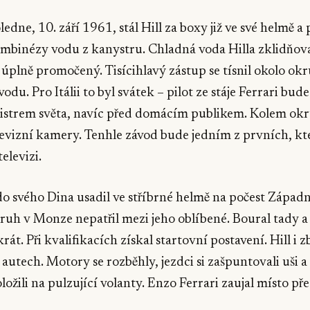
ledne, 10. září 1961, stál Hill za boxy již ve své helmě
kombinézy vodu z kanystru. Chladná voda Hilla zklidňova
 úplně promočený. Tisícihlavý zástup se tísnil okolo ok
odu. Pro Itálii to byl svátek – pilot ze stáje Ferrari bu
strem světa, navíc před domácím publikem. Kolem ok
elevizní kamery. Tenhle závod bude jedním z prvních, k
elevizi.
do svého Dina usadil ve stříbrné helmě na počest Západ
uh v Monze nepatřil mezi jeho oblíbené. Boural tady a
rát. Při kvalifikacích získal startovní postavení. Hill i 
 autech. Motory se rozběhly, jezdci si zašpuntovali uši a 
ložili na pulzující volanty. Enzo Ferrari zaujal místo př