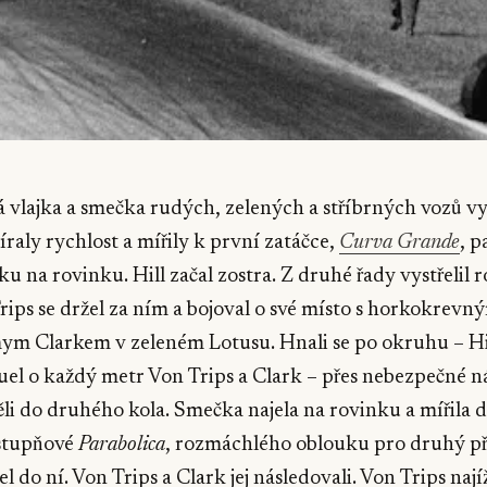
ká vlajka a smečka rudých, zelených a stříbrných vozů vys
raly rychlost a mířily k první zatáčce,
Curva Grande
, p
u na rovinku. Hill začal zostra. Z druhé řady vystřelil
rips se držel za ním a bojoval o své místo s horkokre
m Clarkem v zeleném Lotusu. Hnali se po okruhu – Hill
uel o každý metr Von Trips a Clark – přes nebezpečné n
ěli do druhého kola. Smečka najela na rovinku a mířila do
stupňové
Parabolica
, rozmáchlého oblouku pro druhý př
el do ní. Von Trips a Clark jej následovali. Von Trips nají