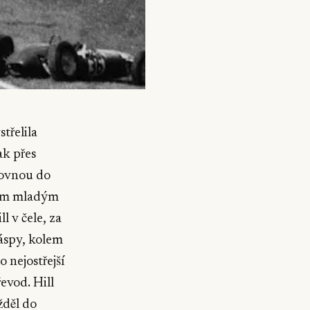
třelila
ak přes
 rovnou do
vným mladým
 v čele, za
áspy, kolem
 nejostřejší
evod. Hill
žděl do