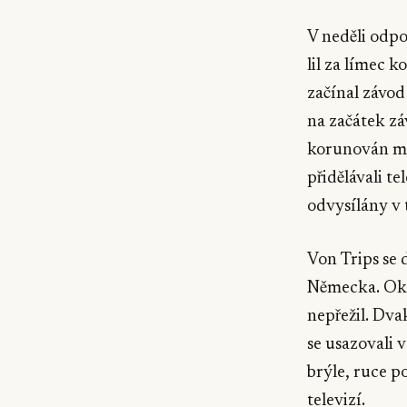
V neděli odpo
lil za límec 
začínal závod
na začátek záv
korunován mi
přidělávali t
odvysílány v t
Von Trips se 
Německa. Okr
nepřežil. Dvak
se usazovali v
brýle, ruce po
televizí.