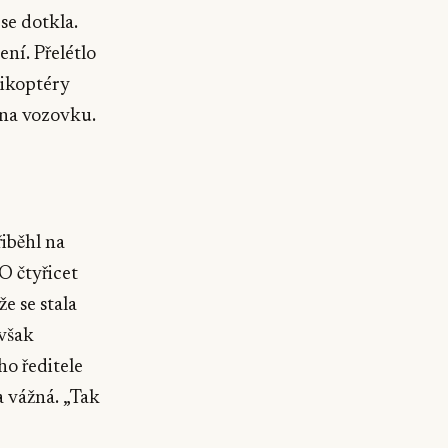
se dotkla.
ní. Přelétlo
likoptéry
 na vozovku.
řiběhl na
O čtyřicet
že se stala
však
ho ředitele
a vážná. „Tak