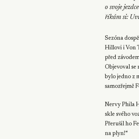
o svoje jezd
říkám si: Uvi
Sezóna dospěl
Hillovi i Von 
před závodem 
Objevoval se 
bylo jedno z 
samozřejmě Fe
Nervy Phila 
skle svého vo
Přerušil ho F
na plyn!“