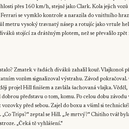
losti přes 160 km/h, stejně jako Clark. Kola jejich vozů 
Ferrari se vymklo kontrole a narazila do vnitřního hraze
půl metru vysoký travnatý násep a rotujíc jako vrtule he
diváků stojící za drátěným plotem, než se převalilo zpět
▶
 stalo? Zmatek v řadách diváků zahalil kouř. Vlajkonoš p
tatním vozům signalizoval výstrahu. Závod pokračoval. 
ěji projel Hill finišem a zavlála šachovaná vlajka. Věděl, 
l dobrou představu o tom, komu. Po celou dobu závodu 
 z vozovky před sebou. Zajel do boxu a všiml si technické
 „Co Trips?“ zeptal se Hill. „Je mrtvý?“ Chitiho tvář byl
 stroze. „Čeká tě vyhlášení.“