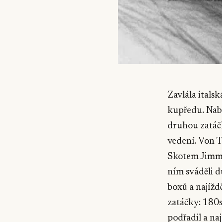
Zavlála itals
kupředu. Nabí
druhou zatáčk
vedení. Von T
Skotem Jimmy
ním sváděli d
boxů a najížd
zatáčky: 180
podřadil a naj