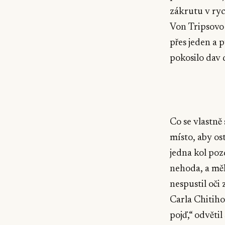
zákrutu v rych
Von Tripsovo 
přes jeden a 
pokosilo dav 
Co se vlastně
místo, aby os
jedna kol pozd
nehoda, a mě
nespustil oči
Carla Chitiho.
pojď,“ odvětil