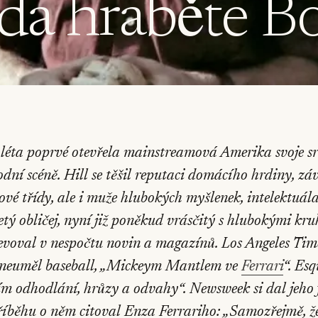
zda hraběte 
 léta poprvé otevřela mainstreamová Amerika svoje sr
dní scéně. Hill se těšil reputaci domácího hrdiny, z
ové třídy, ale i muže hlubokých myšlenek, intelektuála
letý obličej, nyní již poněkud vrásčitý s hlubokými kr
jevoval v nespočtu novin a magazínů.
Los Angeles Tim
ý neuměl baseball, „Mickeym Mantlem ve
Ferrari
“.
Esq
ím odhodlání, hrůzy a odvahy“.
Newsweek
si dal jeho
říběhu o něm citoval Enza Ferrariho: „Samozřejmě, 