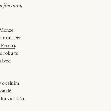
m jim auto,
Monze.
i titul. Den
 Ferrari
.
ho roku to
 závod
y o čelním
onalé.
hu víc tlačit