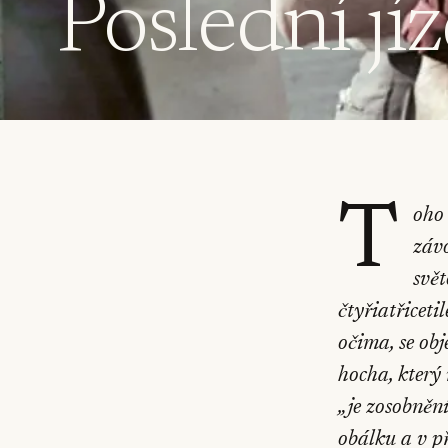
Poslední jí
T
oho
závo
svět
čtyřiatřiceti
očima, se ob
hocha, kter
„je zosobněn
obálku a v p