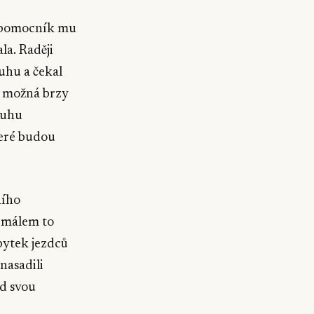
 a pomocník mu
la. Raději
ruhu a čekal
de možná brzy
ruhu
teré budou
ního
 málem to
zbytek jezdců
nasadili
ed svou