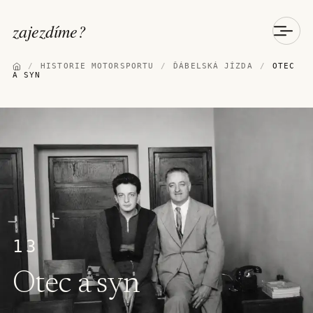
zajezdíme
?
/
HISTORIE MOTORSPORTU
/
ĎÁBELSKÁ JÍZDA
/
OTEC
A SYN
13
Otec a syn