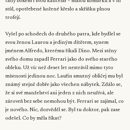
tady bokem i svou kancelář – malou komůrku a v ní
stůl, opotřebené kožené křeslo a skříňku plnou
trofejí.
Vyšel po schodech do druhého patra, kde bydlel se
svou ženou Laurou a jediným dítětem, synem
jménem Alfredo, kterému říkali Dino. Mezi stěny
svého domu zapadl Ferrari jako do svého starého
obleku. Už víc než deset let nestrávil mimo tyto
místnosti jedinou noc. Lauřin smutný obličej mu byl
známý stejně dobře jako všechen nábytek. Zdálo se,
že si své manželství ani jeden z nich neužívá, ale
zároveň bez sebe nemohou být. Ferrari se zajímal, co
je nového. Nic, dozvěděl se. Byl tu doktor, pak zase
odešel. Co by měla říkat?