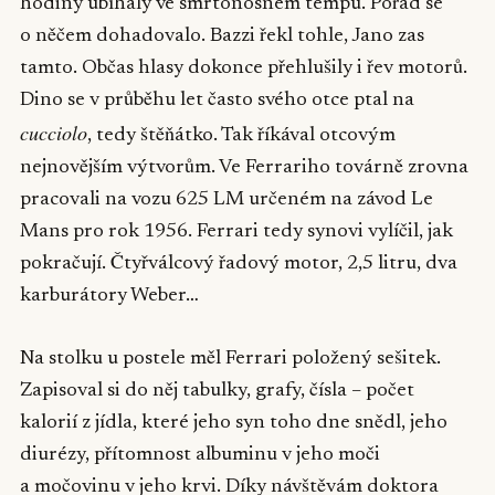
hodiny ubíhaly ve smrtonosném tempu. Pořád se
o něčem dohadovalo. Bazzi řekl tohle, Jano zas
tamto. Občas hlasy dokonce přehlušily i řev motorů.
Dino se v průběhu let často svého otce ptal na
cucciolo
, tedy štěňátko. Tak říkával otcovým
nejnovějším výtvorům. Ve Ferrariho továrně zrovna
pracovali na vozu 625 LM určeném na závod Le
Mans pro rok 1956. Ferrari tedy synovi vylíčil, jak
pokračují. Čtyřválcový řadový motor, 2,5 litru, dva
karburátory Weber…
Na stolku u postele měl Ferrari položený sešitek.
Zapisoval si do něj tabulky, grafy, čísla – počet
kalorií z jídla, které jeho syn toho dne snědl, jeho
diurézy, přítomnost albuminu v jeho moči
a močovinu v jeho krvi. Díky návštěvám doktora