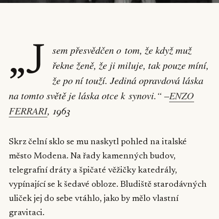
„J
sem přesvědčen o tom, že když muž
řekne ženě, že ji miluje, tak pouze míní,
že po ní touží. Jediná opravdová láska
na tomto světě je láska otce k synovi.“ –
ENZO
FERRARI
, 1963
Skrz čelní sklo se mu naskytl pohled na italské
město Modena. Na řady kamenných budov,
telegrafní dráty a špičaté věžičky katedrály,
vypínající se k šedavé obloze. Bludiště starodávných
uliček jej do sebe vtáhlo, jako by mělo vlastní
gravitaci.