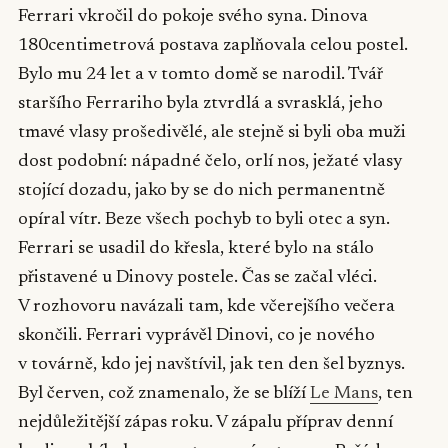
Ferrari vkročil do pokoje svého syna. Dinova
180centimetrová postava zaplňovala celou postel.
Bylo mu 24 let a v tomto domě se narodil. Tvář
staršího Ferrariho byla ztvrdlá a svrasklá, jeho
tmavé vlasy prošedivělé, ale stejně si byli oba muži
dost podobní: nápadné čelo, orlí nos, ježaté vlasy
stojící dozadu, jako by se do nich permanentně
opíral vítr. Beze všech pochyb to byli otec a syn.
Ferrari se usadil do křesla, které bylo na stálo
přistavené u Dinovy postele. Čas se začal vléci.
V rozhovoru navázali tam, kde včerejšího večera
skončili. Ferrari vyprávěl Dinovi, co je nového
v továrně, kdo jej navštívil, jak ten den šel byznys.
Byl červen, což znamenalo, že se blíží
Le Mans
, ten
nejdůležitější zápas roku. V zápalu příprav denní