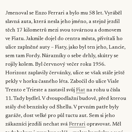
Jmenoval se Enzo Ferrari a bylo mu 58 let. Vyráběl
slavná auta, která nesla jeho jméno, a stejně jezdil
těch 17 kilometrů mezi svou továrnou a domovem
ve Fiatu. Jakmile dojel do centra města, přivítali ho
ulice zaplněné auty – Fiaty, jako byl ten jeho, Lancie,
sem tam Fordy. Nárazníky o sebe drhly, skútry se
rojily kolem. Byl červnový večer roku 1956.
Horizont zaplavily červánky, ulice se však stále ještě
pekly v horku časného léta. Zabočil do ulice Viale
Trento e Trieste a zastavil svůj
Fiat
na rohu u čísla
11. Tady bydlel. V dvoupodlažní budově, před kterou
stály dvě benzínky od Shellu. V prvním patře byly
garáže, dost velké pro půl tuctu aut. Sem si jeho
zákazníci jezdili nechat svá
Ferrari
opravovat. Měl