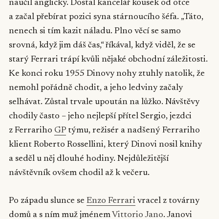
naučil anglicky. Dostal kancelář kousek od otce
a začal přebírat pozici syna stárnoucího šéfa. „Táto,
nenech si tím kazit náladu. Plno věcí se samo
srovná, když jim dáš čas,“ říkával, když viděl, že se
starý Ferrari trápí kvůli nějaké obchodní záležitosti.
Ke konci roku 1955 Dinovy nohy ztuhly natolik, že
nemohl pořádně chodit, a jeho ledviny začaly
selhávat. Zůstal trvale upoután na lůžko. Návštěvy
chodily často – jeho nejlepší přítel Sergio, jezdci
z Ferrariho
GP
týmu, režisér a nadšený Ferrariho
klient Roberto Rossellini, který Dinovi nosil knihy
a seděl u něj dlouhé hodiny. Nejdůležitější
návštěvník ovšem chodil až k večeru.
Po západu slunce se
Enzo Ferrari
vracel z továrny
domů a s ním muž jménem
Vittorio Jano
. Janovi