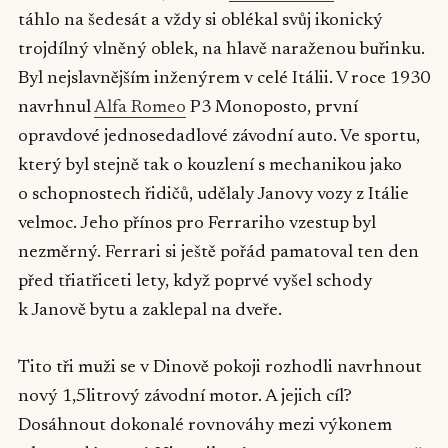
táhlo na šedesát a vždy si oblékal svůj ikonický
trojdílný vlněný oblek, na hlavě naraženou buřinku.
Byl nejslavnějším inženýrem v celé Itálii. V roce 1930
navrhnul
Alfa Romeo
P3 Monoposto, první
opravdové jednosedadlové závodní auto. Ve sportu,
který byl stejně tak o kouzlení s mechanikou jako
o schopnostech řidičů, udělaly Janovy vozy z Itálie
velmoc. Jeho přínos pro Ferrariho vzestup byl
nezměrný. Ferrari si ještě pořád pamatoval ten den
před třiatřiceti lety, když poprvé vyšel schody
k Janově bytu a zaklepal na dveře.
Tito tři muži se v Dinově pokoji rozhodli navrhnout
nový 1,5litrový závodní motor. A jejich cíl?
Dosáhnout dokonalé rovnováhy mezi výkonem