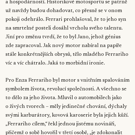
a hospodárností. Historikové motosportu se patrně
už navždy budou dohadovat, co přesně se v onom
pokoji odehrálo. Ferrari prohlašoval, že to jeho syn
na smrtelné posteli dosáhl vrcholu svého talentu.
Jiní pro změnu tvrdí, že to byl Jano, jehož génius
zde zapracoval. Jak nový motor nabíral na papíře
stále konkrétnějších obrysů, tělo mladého Ferrariho
víc a víc chátralo. Jaká to morbidní ironie.
Pro Enza Ferrariho byl motor s vnitřním spalováním
symbolem života, revolucí společnosti. A všechno se
to dělo za jeho života. Mluvil o automobilech jako
o živých tvorech – měly jedinečné chování, dýchaly
svými karburátory, kovová karoserie byla jejich kůží.
„Ferrariho cílem,“ řekl jednou jistému novináři,
přičemž o sobě hovořil v třetí osobě, „je zdokonalit