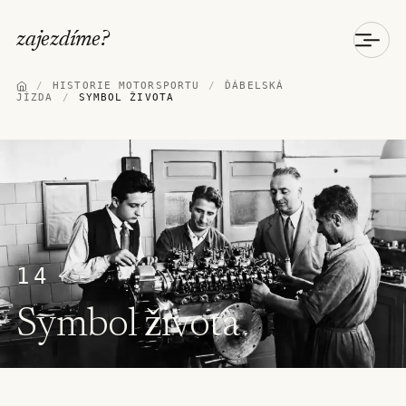
zajezdíme
?
/
HISTORIE MOTORSPORTU
/
ĎÁBELSKÁ
JÍZDA
/
SYMBOL ŽIVOTA
14
Symbol života