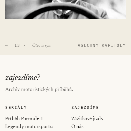
← 13 ·
VŠECHNY KAPITOLY
Otec a syn
zajezdíme
?
Archiv motoristických příběhů.
SERIÁLY
ZAJEZDÍME
Příběh Formule 1
Zážitkové jízdy
Legendy motorsportu
O nás