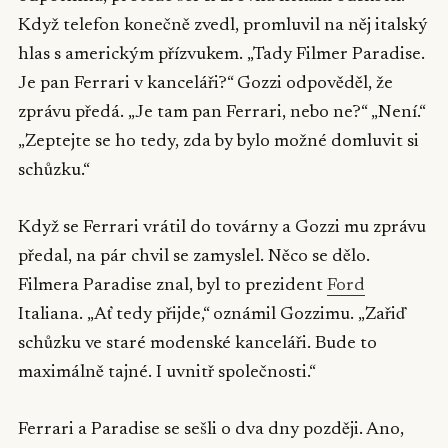
Když telefon konečně zvedl, promluvil na něj italský
hlas s americkým přízvukem. „Tady Filmer Paradise.
Je pan Ferrari v kanceláři?“ Gozzi odpověděl, že
zprávu předá. „Je tam pan Ferrari, nebo ne?“ „Není.“
„Zeptejte se ho tedy, zda by bylo možné domluvit si
schůzku.“
Když se Ferrari vrátil do továrny a Gozzi mu zprávu
předal, na pár chvil se zamyslel. Něco se dělo.
Filmera Paradise znal, byl to prezident
Ford
Italiana. „Ať tedy přijde,“ oznámil Gozzimu. „Zařiď
schůzku ve staré modenské kanceláři. Bude to
maximálně tajné. I uvnitř společnosti.“
Ferrari a Paradise se sešli o dva dny později. Ano,