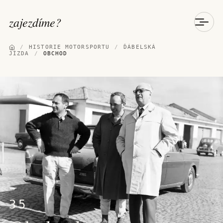
zajezdíme
?
/
HISTORIE MOTORSPORTU
/
ĎÁBELSKÁ
JÍZDA
/
OBCHOD
35