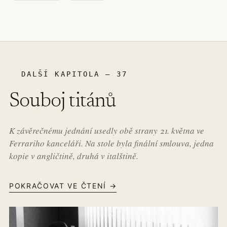
DALŠÍ KAPITOLA – 37
Souboj titánů
K závěrečnému jednání usedly obě strany 21. května ve
Ferrariho kanceláři. Na stole byla finální smlouva, jedna
kopie v angličtině, druhá v italštině.
POKRAČOVAT VE ČTENÍ →