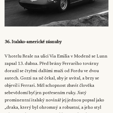
36. Italsko-americké zásnuby
V hotelu Reale na ulici Via Emilia v Modeně se Lunn
zapsal 13. dubna. Před brány Ferrariho továrny
dorazil se čtyřmi dalšími muži od Fordu ve dvou
autech. Gozzi na ně čekal, aby je uvítal, a brzy se
objevil i Ferrari. Měl schopnost zbavit člověka
sebevědomí byť jen potřesením ruky. Jistý
prominentní italský novinář jej jednou popsal jako
„draka, který byl ohromný a robustní, a jeho styl