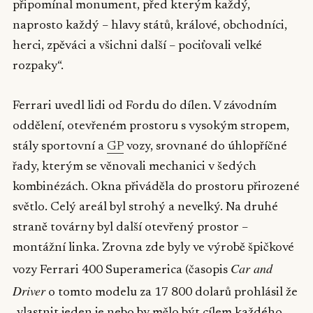
připomínal monument, před kterým každý,
naprosto každý – hlavy států, králové, obchodníci,
herci, zpěváci a všichni další – pociťovali velké
rozpaky“.
Ferrari uvedl lidi od Fordu do dílen. V závodním
oddělení, otevřeném prostoru s vysokým stropem,
stály sportovní a
GP
vozy, srovnané do úhlopříčné
řady, kterým se věnovali mechanici v šedých
kombinézách. Okna přiváděla do prostoru přirozené
světlo. Celý areál byl strohý a nevelký. Na druhé
straně továrny byl další otevřený prostor –
montážní linka. Zrovna zde byly ve výrobě špičkové
Car and
vozy Ferrari 400 Superamerica (časopis
Driver
o tomto modelu za 17 800 dolarů prohlásil že