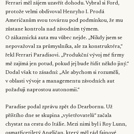
Ferrari měl zájem uzavřít dohodu. Vybral si Ford,
protože velmi obdivoval Henryho I. Prodá
Američanům svou továrnu pod podmínkou, že mu
zůstane kontrola nad závodním týmem.
O zákaznická auta mu vůbec nejde. „Nikdy jsem se
nepovažoval za průmyslníka, ale za konstruktéra,“
řekl Ferrari Paradisovi. „Produkční vývoj mé firmy
mě zajímá jen potud, pokud jej bude řídit někdo jiný.“
Dodal však to zásadní: „Ale abychom si rozuměli,
v oblasti vývoje a managementu závodních aut
požaduji naprostou autonomii.“
Paradise podal zprávu zpět do Dearbornu. Už
příštího dne se skupina „vyšetřovatelů“ začala
chystat na cestu do Itálie. Mezi nimi byl i Roy Lunn,
osmatřicetiletý Angličan, který měl rád fajnové