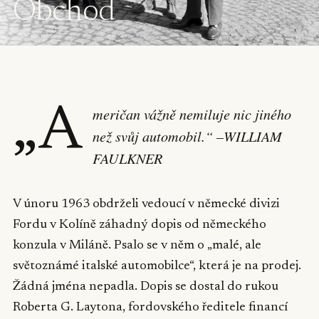
Obchod
„A
meričan vážně nemiluje nic jiného
než svůj automobil.“ –WILLIAM
FAULKNER
V únoru 1963 obdrželi vedoucí v německé divizi
Fordu v Kolíně záhadný dopis od německého
konzula v Miláně. Psalo se v něm o „malé, ale
světoznámé italské automobilce“, která je na prodej.
Žádná jména nepadla. Dopis se dostal do rukou
Roberta G. Laytona, fordovského ředitele financí