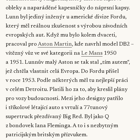
obleky a naparáděné kapesníčky do náprsní kapsy.
Lunn byl jediný inženýr u americké divize Fordu,
který měl reálnou zkušenost s výrobou závodních
evropských aut. Když mu bylo kolem dvaceti,
pracoval pro
Aston Martin
, kde navrhl model DB2 –
vítězný vůz ve své kategorii na
Le Mans
1950
a 1951. Lunnův malý Aston se tak stal „tím autem“,
jež chtěla vlastnit celá Evropa. Do Fordu přišel
v roce 1953. Podle některých měl tu nejlepší práci
v celém Detroitu. Platili ho za to, aby kreslil plány
pro vozy budoucnosti. Mezi jeho designy patřilo
i tříkolové létající auto s vrtulí a 77tunový
supertruck přezdívaný Big Red. Byl jako Q
z bondovek Iana Fleminga. A to i s nezbytným
patricijským britským přízvukem.