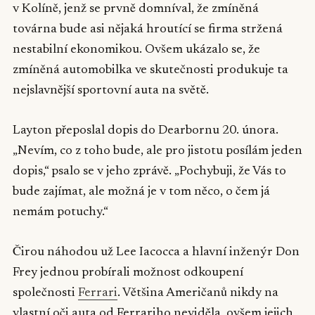
v Kolíně, jenž se prvně domníval, že zmíněná
továrna bude asi nějaká hroutící se firma stržená
nestabilní ekonomikou. Ovšem ukázalo se, že
zmíněná automobilka ve skutečnosti produkuje ta
nejslavnější sportovní auta na světě.
Layton přeposlal dopis do Dearbornu 20. února.
„Nevím, co z toho bude, ale pro jistotu posílám jeden
dopis,“ psalo se v jeho zprávě. „Pochybuji, že Vás to
bude zajímat, ale možná je v tom něco, o čem já
nemám potuchy.“
Čirou náhodou už Lee Iacocca a hlavní inženýr Don
Frey jednou probírali možnost odkoupení
společnosti
Ferrari
. Většina Američanů nikdy na
vlastní oči auta od Ferrariho neviděla, ovšem jejich