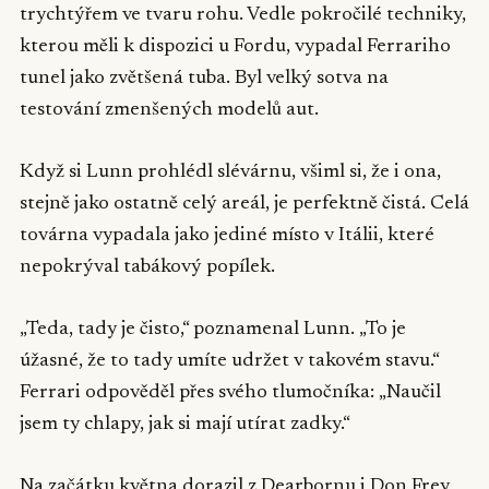
trychtýřem ve tvaru rohu. Vedle pokročilé techniky,
kterou měli k dispozici u Fordu, vypadal Ferrariho
tunel jako zvětšená tuba. Byl velký sotva na
testování zmenšených modelů aut.
Když si Lunn prohlédl slévárnu, všiml si, že i ona,
stejně jako ostatně celý areál, je perfektně čistá. Celá
továrna vypadala jako jediné místo v Itálii, které
nepokrýval tabákový popílek.
„Teda, tady je čisto,“ poznamenal Lunn. „To je
úžasné, že to tady umíte udržet v takovém stavu.“
Ferrari odpověděl přes svého tlumočníka: „Naučil
jsem ty chlapy, jak si mají utírat zadky.“
Na začátku května dorazil z Dearbornu i Don Frey,