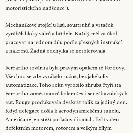
„vlastnit jeden je nebo by mělo být cílem každého
motoristického nadšence“).
Mechanikové stojící u lisů, soustruhů a vrtaček
vyráběli bloky válců a hřídele. Každý měl za úkol
pracovat na jednom dílu podle přesných instrukcí
a nákresů. Žádná odchylka se netolerovala.
Ferrariho továrna byla pravým opakem té Fordovy.
Všechno se zde vyrábělo ručně, bez jakékoliv
automatizace. Toho roku vyrobilo zhruba čtyři sta
Ferrariho zaměstnanců kolem šesti set zákaznických
aut. Rouge produkovala dvakrát tolik za jediný den.
Když delegace došla k aerodynamickému tunelu,
Američané jen stěží potlačovali smích. Byl tvořen
defektním motorem, rotorem a velkým bílým