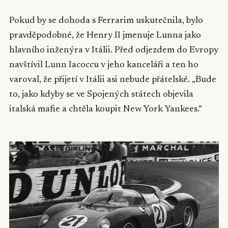
Pokud by se dohoda s Ferrarim uskutečnila, bylo
pravděpodobné, že Henry II jmenuje Lunna jako
hlavního inženýra v Itálii. Před odjezdem do Evropy
navštívil Lunn Iacoccu v jeho kanceláři a ten ho
varoval, že přijetí v Itálii asi nebude přátelské. „Bude
to, jako kdyby se ve Spojených státech objevila
italská mafie a chtěla koupit New York Yankees.“