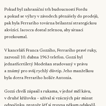
Pokud byl zahraniční trh budoucností Fordu
a pokud se výhry v závodech přenášely do prodejů,
pak byla Ferrariho továrna brilantní strategickou
akvizicí. Iacocca dostal zelenou, aby situaci
prozkoumal.
V kanceláři Franca Gozziho, Ferrariho pravé ruky,
zazvonil 10. dubna 1963 telefon. Gozzi byl
jednatřicetiletý Modeňan studovaný v právu
a známý pro svůj rychlý důvtip. Jeho manželkou
byla dcera Ferrariho holiče Antonia.
Gozzi chvíli zápasil s rukama, v jedné měl kávu,
v druhé křížovku – užíval si vzácných pár minut
odpočinku, protože šéf si zrovna někam odskočil.