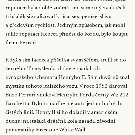
reputace byla dobře známá. Jen samotný zvuk těch
tří slabik signalizoval krásu, sex, peníze, slávu
a především rychlost. Jediným způsobem, jak mohl
tuhle reputaci Iacocca přinést do Fordu, bylo koupit
firmu Ferrari.
Když s tím Iacocca přišel za svým šéfem, trefil se do
černého. Ta myšlenka dobře zapadala do
evropského schématu Henryho II. Sám důvěrně znal
mystiku tohoto italského vozu. V roce 1952 daroval
Enzo Ferrari
vnukovi Henryho Forda černý vůz 212
Barchetta. Bylo to nádherné auto jednoduchých,
čistých linií. Henry II si ho doladil v americkém
duchu: na italská drátěná kola nasadil závodní
pneumatiky Firestone White Wall.