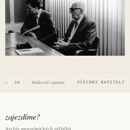
Palácová vzpoura
VŠECHNY KAPITOLY
← 34 ·
zajezdíme
?
Archiv motoristických příběhů.