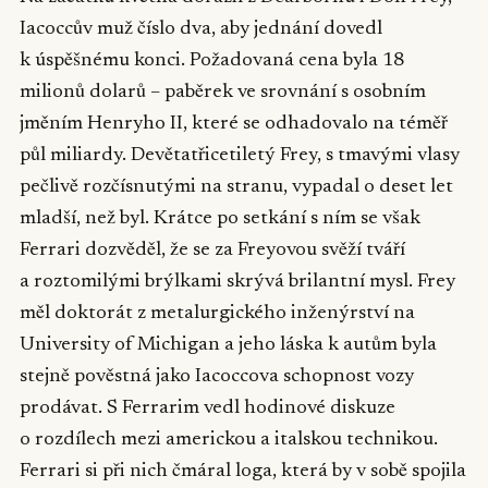
Iacoccův muž číslo dva, aby jednání dovedl
k úspěšnému konci. Požadovaná cena byla 18
milionů dolarů – paběrek ve srovnání s osobním
jměním Henryho II, které se odhadovalo na téměř
půl miliardy. Devětatřicetiletý Frey, s tmavými vlasy
pečlivě rozčísnutými na stranu, vypadal o deset let
mladší, než byl. Krátce po setkání s ním se však
Ferrari dozvěděl, že se za Freyovou svěží tváří
a roztomilými brýlkami skrývá brilantní mysl. Frey
měl doktorát z metalurgického inženýrství na
University of Michigan a jeho láska k autům byla
stejně pověstná jako Iacoccova schopnost vozy
prodávat. S Ferrarim vedl hodinové diskuze
o rozdílech mezi americkou a italskou technikou.
Ferrari si při nich čmáral loga, která by v sobě spojila