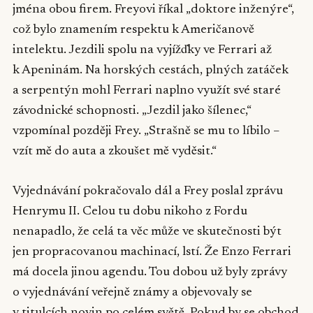
jména obou firem. Freyovi říkal „doktore inženýre“,
což bylo znamením respektu k Američanově
intelektu. Jezdili spolu na vyjížďky ve Ferrari až
k Apeninám. Na horských cestách, plných zatáček
a serpentýn mohl Ferrari naplno využít své staré
závodnické schopnosti. „Jezdil jako šílenec,“
vzpomínal později Frey. „Strašně se mu to líbilo –
vzít mě do auta a zkoušet mě vyděsit.“
Vyjednávání pokračovalo dál a Frey poslal zprávu
Henrymu II. Celou tu dobu nikoho z Fordu
nenapadlo, že celá ta věc může ve skutečnosti být
jen propracovanou machinací, lstí. Že Enzo Ferrari
má docela jinou agendu. Tou dobou už byly zprávy
o vyjednávání veřejně známy a objevovaly se