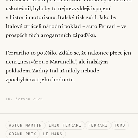
v titulcích novin po celém světě. Pokud by se obchod
uskutečnil, bylo by to nejnezvyklejší spojení
v historii motorismu. Italský tisk zuřil. Jako by
Italové ztráceli národní poklad – auto Ferrari – ve
prospěch těch arogantních zápaďáků.
Ferrariho to potěšilo. Zdálo se, že nakonec přece jen
není „nestvůrou z Maranella“, ale italským
pokladem. Žádný Ital už nikdy nebude
zpochybňovat jeho hodnotu.
10. června 2026
ASTON MARTIN
ENZO FERRARI
FERRARI
FORD
GRAND PRIX
LE MANS