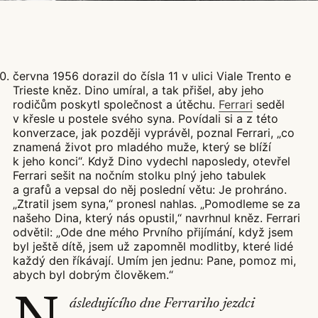
června 1956 dorazil do čísla 11 v ulici Viale Trento e
Trieste kněz. Dino umíral, a tak přišel, aby jeho
rodičům poskytl společnost a útěchu.
Ferrari
seděl
v křesle u postele svého syna. Povídali si a z této
konverzace, jak později vyprávěl, poznal Ferrari, „co
znamená život pro mladého muže, který se blíží
k jeho konci“. Když Dino vydechl naposledy, otevřel
Ferrari sešit na nočním stolku plný jeho tabulek
a grafů a vepsal do něj poslední větu: Je prohráno.
„Ztratil jsem syna,“ pronesl nahlas. „Pomodleme se za
našeho Dina, který nás opustil,“ navrhnul kněz. Ferrari
odvětil: „Ode dne mého Prvního přijímání, když jsem
byl ještě dítě, jsem už zapomněl modlitby, které lidé
každý den říkávají. Umím jen jednu: Pane, pomoz mi,
abych byl dobrým člověkem.“
ásledujícího dne Ferrariho jezdci