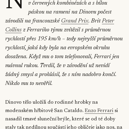
N
v červených kombinézách a s bílou
páskou na rameni na Dinovu počest
závodili na francouzské
Grand Prix
. Brit
Peter
Collins
z Ferrariho týmu zvítězil s průměrnou
rychlostí přes 195 km/h – tedy nejvyšší průměrnou
rychlostí, jaká kdy byla na evropském okruhu
dosažena. Když mu o tom telefonovali, Ferrari jen
mávnul rukou. Tvrdil, že v závodění už nevidí
žádný smysl a prohlásil, že s ním nadobro končí.
Nikdo mu to nevěřil.
Dinovo tělo uložili do rodinné hrobky na
modenském hřbitově San Cataldo.
Enzo Ferrari
si
nasadil tmavé sluneční brýle, které se od té doby
staly tak nedílnou součástí jeho obličeje jako nos, na