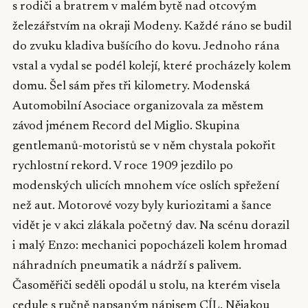
s rodiči a bratrem v malém bytě nad otcovým
železářstvím na okraji Modeny. Každé ráno se budil
do zvuku kladiva bušícího do kovu. Jednoho rána
vstal a vydal se podél kolejí, které procházely kolem
domu. Šel sám přes tři kilometry. Modenská
Automobilní Asociace organizovala za městem
závod jménem Record del Miglio. Skupina
gentlemanů-motoristů se v něm chystala pokořit
rychlostní rekord. V roce 1909 jezdilo po
modenských ulicích mnohem více oslích spřežení
než aut. Motorové vozy byly kuriozitami a šance
vidět je v akci zlákala početný dav. Na scénu dorazil
i malý Enzo: mechanici popocházeli kolem hromad
náhradních pneumatik a nádrží s palivem.
Časoměřiči seděli opodál u stolu, na kterém visela
cedule s ručně napsaným nápisem CÍL. Nějakou