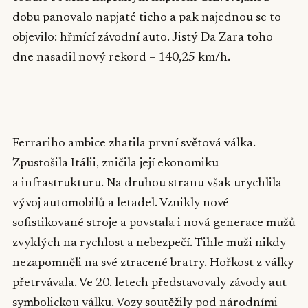
dobu panovalo napjaté ticho a pak najednou se to
objevilo: hřmící závodní auto. Jistý Da Zara toho
dne nasadil nový rekord – 140,25 km/h.
▶
Ferrariho ambice zhatila první světová válka.
Zpustošila Itálii, zničila její ekonomiku
a infrastrukturu. Na druhou stranu však urychlila
vývoj automobilů a letadel. Vznikly nové
sofistikované stroje a povstala i nová generace mužů
zvyklých na rychlost a nebezpečí. Tihle muži nikdy
nezapomněli na své ztracené bratry. Hořkost z války
přetrvávala. Ve 20. letech představovaly závody aut
symbolickou válku. Vozy soutěžily pod národními