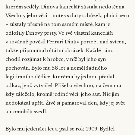
kterém seděly. Dinova kancelář zůstala nedotčena.
Všechny jeho věci – notes s daty schůzek, plnicí pero
– zůstaly přesně na tom samém místě, kam je
odložily Dinovy prsty. Ve své vlastní kanceláři
v továrně pověsil Ferrari Dinův portrét nad svícen,
takže připomínal oltářní obrázek. Každé ráno
chodil rozjímat k hrobce, v níž byl jeho syn
pochován. Bylo mu 58 let a neměl žádného
legitimního dědice, kterému by jednou předal
odkaz, jenž vytvářel. Přišel o všechno, na čem mu
kdy záleželo, kromě jediné věci: jeho aut. Nic jim
nedokázal upřít. Živě si pamatoval den, kdy jej svět
automobilů svedl.
Bylo mu jedenáct let a psal se rok 1909. Bydlel