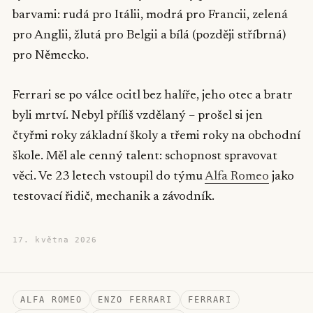
barvami: rudá pro Itálii, modrá pro Francii, zelená
pro Anglii, žlutá pro Belgii a bílá (později stříbrná)
pro Německo.
Ferrari se po válce ocitl bez halíře, jeho otec a bratr
byli mrtví. Nebyl příliš vzdělaný – prošel si jen
čtyřmi roky základní školy a třemi roky na obchodní
škole. Měl ale cenný talent: schopnost spravovat
věci. Ve 23 letech vstoupil do týmu
Alfa Romeo
jako
testovací řidič, mechanik a závodník.
17. května 2026
ALFA ROMEO
ENZO FERRARI
FERRARI