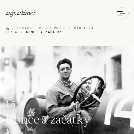
zajezdíme
?
/
HISTORIE MOTORSPORTU
/
ĎÁBELSKÁ
JÍZDA
/
KONCE A ZAČÁTKY
16
Konce a začátky