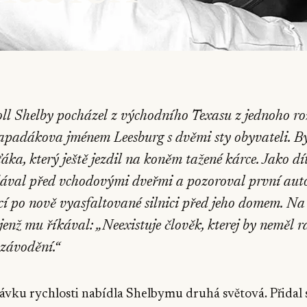
oll Shelby pocházel z východního Texasu z jednoho r
zapadákova jménem Leesburg s dvěmi sty obyvateli. B
áka, který ještě jezdil na koněm tažené kárce. Jako dí
ával před vchodovými dveřmi a pozoroval první aut
cí po nově vyasfaltované silnici před jeho domem. Na
, jenž mu říkával: „Neexistuje člověk, kterej by neměl 
 závodění.“
vku rychlosti nabídla Shelbymu druhá světová. Přidal s