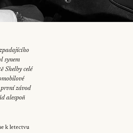
ozpadajícího
yl synem
tě Shelby celé
omobilové
 první závod
rád alespoň
e k letectvu