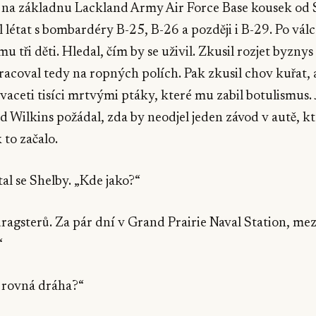
n na základnu Lackland Army Air Force Base kousek od 
l létat s bombardéry B-25, B-26 a později i B-29. Po válc
mu tři děti. Hledal, čím by se uživil. Zkusil rozjet byzny
Pracoval tedy na ropných polích. Pak zkusil chov kuřat,
 dvaceti tisíci mrtvými ptáky, které mu zabil botulismus
d Wilkins požádal, zda by neodjel jeden závod v autě, k
k to začalo.
al se Shelby. „Kde jako?“
dragsterů. Za pár dní v Grand Prairie Naval Station, me
“
 rovná dráha?“