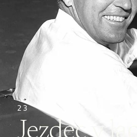
23
Jezdec v la