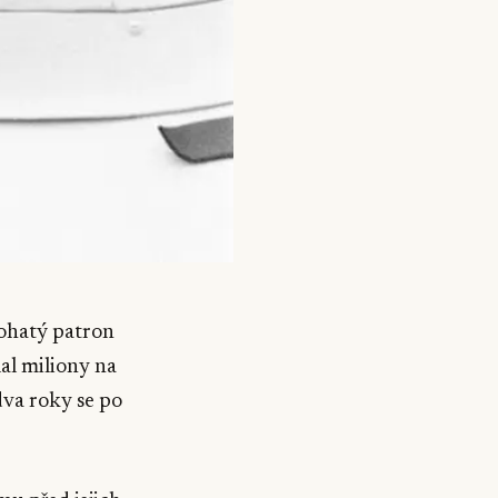
bohatý patron
al miliony na
dva roky se po