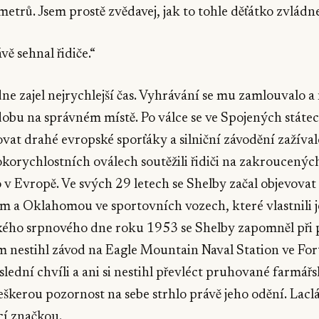
 metrů. Jsem prostě zvědavej, jak to tohle děťátko zvládne
ávě sehnal řidiče.“
ne zajel nejrychlejší čas. Vyhrávání se mu zamlouvalo a n
obu na správném místě. Po válce se ve Spojených státec
vat drahé evropské sporťáky a silniční závodění zažíval
korychlostních oválech soutěžili řidiči na zakroucených
 v Evropě. Ve svých 29 letech se Shelby začal objevova
m a Oklahomou ve sportovních vozech, které vlastnili j
ého srpnového dne roku 1953 se Shelby zapomněl při p
 nestihl závod na Eagle Mountain Naval Station ve For
lední chvíli a ani si nestihl převléct pruhované farmářsk
veškerou pozornost na sebe strhlo právě jeho odění. Laclá
cí značkou.