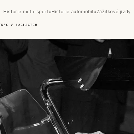
Historie motorsportu
Historie automobilu
Zážitkové jízdy
ZDEC V LACLÁČÍCH