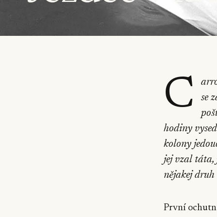
C
arr
se 
pošť
hodiny vysed
kolony jedou
jej vzal táta
nějakej druh
První ochutná