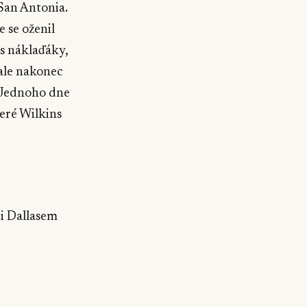
San Antonia.
e se oženil
s s náklaďáky,
 ale nakonec
. Jednoho dne
teré Wilkins
zi Dallasem