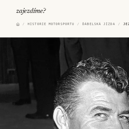
zajezdíme
?
/
HISTORIE MOTORSPORTU
/
ĎÁBELSKÁ JÍZDA
/
JE