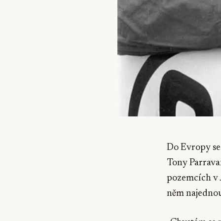
Do Evropy se
Tony Parravan
pozemcích v J
něm najednou