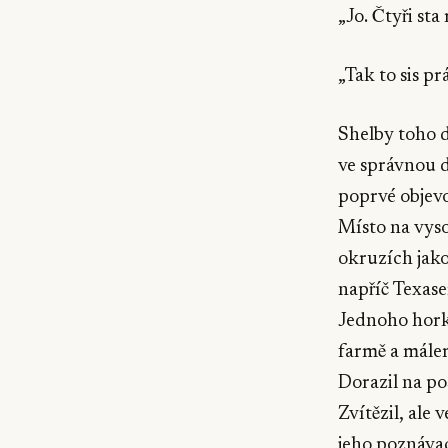
„Jo. Čtyři sta
„Tak to sis pr
Shelby toho d
ve správnou d
poprvé objevo
Místo na vyso
okruzích jako
napříč Texase
Jednoho hork
farmě a málem
Dorazil na pos
Zvítězil, ale 
jeho poznáva