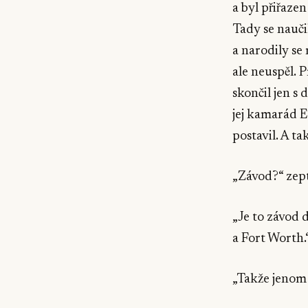
a byl přiřaze
Tady se nauči
a narodily se 
ale neuspěl. 
skončil jen s
jej kamarád E
postavil. A ta
„Závod?“ zept
„Je to závod 
a Fort Worth.
„Takže jenom