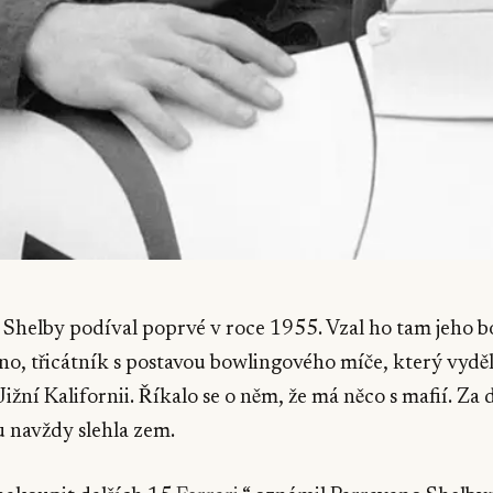
 Shelby podíval poprvé v roce 1955. Vzal ho tam jeho 
o, třicátník s postavou bowlingového míče, který vyděl
ižní Kalifornii. Říkalo se o něm, že má něco s mafií. Za 
 navždy slehla zem.