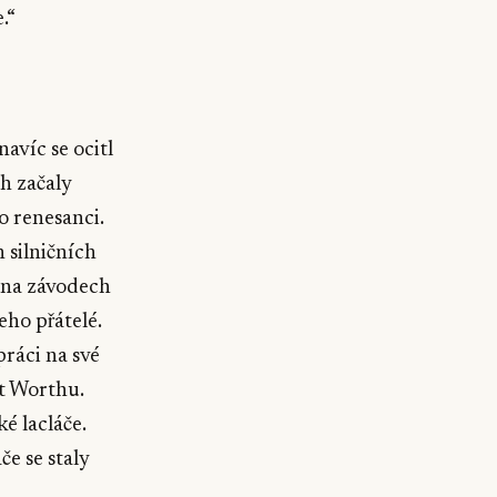
.“
avíc se ocitl
h začaly
o renesanci.
 silničních
t na závodech
eho přátelé.
ráci na své
t Worthu.
é lacláče.
če se staly