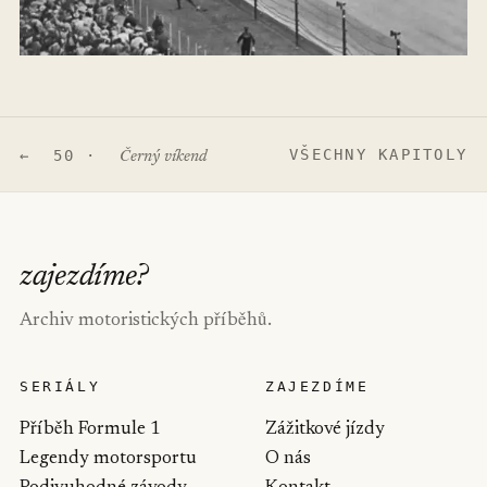
VŠECHNY KAPITOLY
← 50 ·
Černý víkend
zajezdíme
?
Archiv motoristických příběhů.
SERIÁLY
ZAJEZDÍME
Příběh Formule 1
Zážitkové jízdy
Legendy motorsportu
O nás