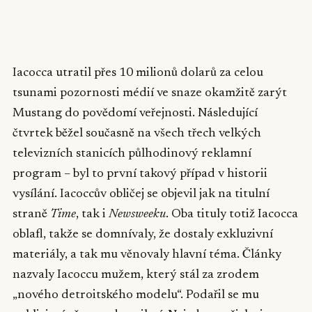
▶
Iacocca utratil přes 10 milionů dolarů za celou
tsunami pozornosti médií ve snaze okamžitě zarýt
Mustang do povědomí veřejnosti. Následující
čtvrtek běžel současně na všech třech velkých
televizních stanicích půlhodinový reklamní
program – byl to první takový případ v historii
vysílání. Iacoccův obličej se objevil jak na titulní
straně
Time
, tak i
Newsweeku
. Oba tituly totiž Iacocca
oblafl, takže se domnívaly, že dostaly exkluzivní
materiály, a tak mu věnovaly hlavní téma. Články
nazvaly Iacoccu mužem, který stál za zrodem
„nového detroitského modelu“. Podařil se mu