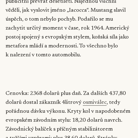
publicitní převrat desetiletí. Najednou všichni
věděli, jak vyslovit jméno „Iacocca“. Mustang slavil
úspěch, o tom nebylo pochyb. Podařilo se mu
zachytit určitý moment v čase, rok 1964. Americký
postoj spojený s evropským stylem, koňská síla jako
metafora mládí a modernosti. To všechno bylo
k nalezení v tomto automobilu.
▶
Cenovka: 2368 dolarů plus daň. Za dalších 437,80
dolarů dostal zákazník 4litrový
osmiválec
, tedy
pořádnou dávku výkonu. Kryty kol v napodobeném
evropském závodním stylu: 18,20 dolarů navrch.
Závodnický balíček s příčným stabilizátorem