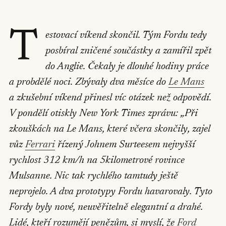
T
estovací víkend skončil. Tým Fordu tedy
posbíral zničené součástky a zamířil zpět
do Anglie. Čekaly je dlouhé hodiny práce
a probdělé noci. Zbývaly dva měsíce do
Le Mans
a zkušební víkend přinesl víc otázek než odpovědí.
V pondělí otiskly
New York Times
zprávu: „Při
zkouškách na Le Mans, které včera skončily, zajel
vůz
Ferrari
řízený Johnem Surteesem nejvyšší
rychlost 312 km/h na 5kilometrové rovince
Mulsanne. Nic tak rychlého tamtudy ještě
neprojelo. A dva prototypy Fordu havarovaly. Tyto
Fordy byly nové, neuvěřitelně elegantní a drahé.
Lidé, kteří rozumějí penězům, si myslí, že
Ford