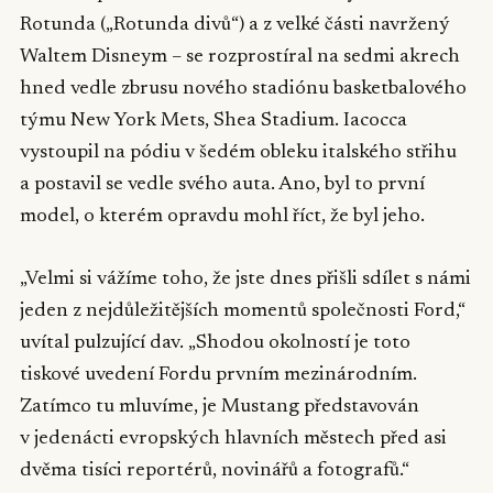
Rotunda („Rotunda divů“) a z velké části navržený
Waltem Disneym – se rozprostíral na sedmi akrech
hned vedle zbrusu nového stadiónu basketbalového
týmu New York Mets, Shea Stadium. Iacocca
vystoupil na pódiu v šedém obleku italského střihu
a postavil se vedle svého auta. Ano, byl to první
model, o kterém opravdu mohl říct, že byl jeho.
„Velmi si vážíme toho, že jste dnes přišli sdílet s námi
jeden z nejdůležitějších momentů společnosti Ford,“
uvítal pulzující dav. „Shodou okolností je toto
tiskové uvedení Fordu prvním mezinárodním.
Zatímco tu mluvíme, je Mustang představován
v jedenácti evropských hlavních městech před asi
dvěma tisíci reportérů, novinářů a fotografů.“