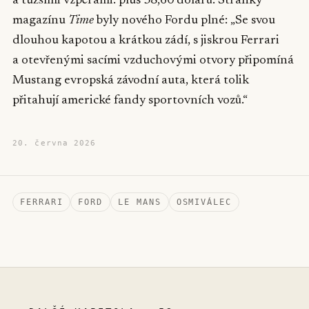
a tužšími vzpěrami: plus 38,60 dolarů. Stránky
magazínu
Time
byly nového Fordu plné: „Se svou
dlouhou kapotou a krátkou zádí, s jiskrou Ferrari
a otevřenými sacími vzduchovými otvory připomíná
Mustang evropská závodní auta, která tolik
přitahují americké fandy sportovních vozů.“
20. června 2026
FERRARI
FORD
LE MANS
OSMIVÁLEC