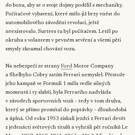
do boxu, aby se o svoje dojmy podělil s mechaniky.
Počítačové vybavení, které mělo již brzy vnést do
automobilového závodění revoluci, ještě
neexistovalo. Surtees tu byl počítačem. Letěl po
okruhu s volantem v pevném sevření a všemi pěti
smysly zkoumal chování vozu.
Na nebezpečí ze strany
Ford
Motor Company
a Shelbyho Cobry zatím Ferrari nemyslel. Přestože
jeho kampaň ve Formuli 1 měla vedle silných
momentů i ty slabší, byla Ferrariho nadvláda
v závodech sportovních vozů – tedy v tom druhu,
který se přímo promítal do poptávky – dlouhodobá
a úplná. Od roku 1953 získali jezdci z Ferrari devět
z jedenácti světových titulů a vyhráli pět ročníků Le