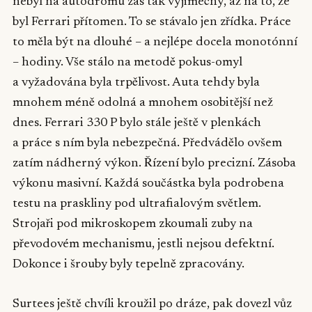
nebyl na autodromu zas tak výjimečný, až na to, že
byl Ferrari přítomen. To se stávalo jen zřídka. Práce
to měla být na dlouhé – a nejlépe docela monotónní
– hodiny. Vše stálo na metodě pokus-omyl
a vyžadována byla trpělivost. Auta tehdy byla
mnohem méně odolná a mnohem osobitější než
dnes. Ferrari 330 P bylo stále ještě v plenkách
a práce s ním byla nebezpečná. Předvádělo ovšem
zatím nádherný výkon. Řízení bylo precizní. Zásoba
výkonu masivní. Každá součástka byla podrobena
testu na praskliny pod ultrafialovým světlem.
Strojaři pod mikroskopem zkoumali zuby na
převodovém mechanismu, jestli nejsou defektní.
Dokonce i šrouby byly tepelně zpracovány.
Surtees ještě chvíli kroužil po dráze, pak dovezl vůz