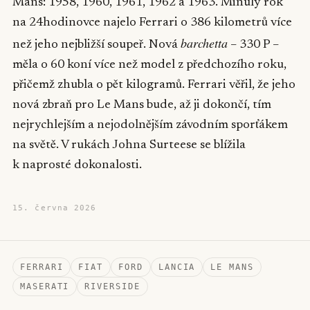
Mans: 1958, 1960, 1961, 1962 a 1963. Minulý rok
na 24hodinovce najelo Ferrari o 386 kilometrů více
barchetta
než jeho nejbližší soupeř. Nová
– 330 P –
měla o 60 koní více než model z předchozího roku,
přičemž zhubla o pět kilogramů. Ferrari věřil, že jeho
nová zbraň pro Le Mans bude, až ji dokončí, tím
nejrychlejším a nejodolnějším závodním sporťákem
na světě. V rukách Johna Surteese se blížila
k naprosté dokonalosti.
15. června 2026
FERRARI
FIAT
FORD
LANCIA
LE MANS
MASERATI
RIVERSIDE