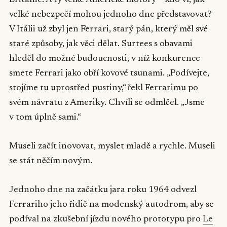
Británie. A ty velké Americké motory – kdo ví, jak
velké nebezpečí mohou jednoho dne představovat?
V Itálii už zbyl jen Ferrari, starý pán, který měl své
staré způsoby, jak věci dělat. Surtees s obavami
hleděl do možné budoucnosti, v níž konkurence
smete Ferrari jako obří kovové tsunami. „Podívejte,
stojíme tu uprostřed pustiny,“ řekl Ferrarimu po
svém návratu z Ameriky. Chvíli se odmlčel. „Jsme
v tom úplně sami.“
Museli začít inovovat, myslet mladě a rychle. Museli
se stát něčím novým.
Jednoho dne na začátku jara roku 1964 odvezl
Ferrariho jeho řidič na modenský autodrom, aby se
podíval na zkušební jízdu nového prototypu pro
Le