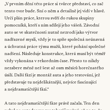
„V prvním dění této práce si tvůrce představí, co zač
tento tvor bude. Sní o něm a detailně jej vidí v hlavě.
Určí plán práce, kterou svěří do rukou skupiny
pomocníků, kteří s ním sdílejí jeho vášeň. Závodní
auto se ve skutečnosti nutně nezrodí jako výtvor
nadřazené mysli, vždy je to spíše společná neúnavná
a úchvatná práce týmu mužů, které pohání společné
nadšení. Následuje konstrukce, která musí být téměř
vždy vykonána v rekordním čase. Přesto to nikdy
nezabere méně než šest až osm měsíců horečnatého
úsilí. Další fází je montáž auta a jeho testování, jež
představuje tu nejdelikátnější, nejvíce fascinující
a nejdramatičtější fázi.“
A tato nejdramatičtější fáze právě začala. Ten den