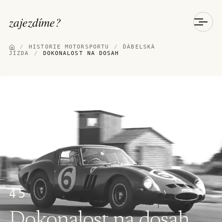
zajezdíme
?
/
HISTORIE MOTORSPORTU
/
ĎÁBELSKÁ
JÍZDA
/
DOKONALOST NA DOSAH
45
Dokonalost na dosah