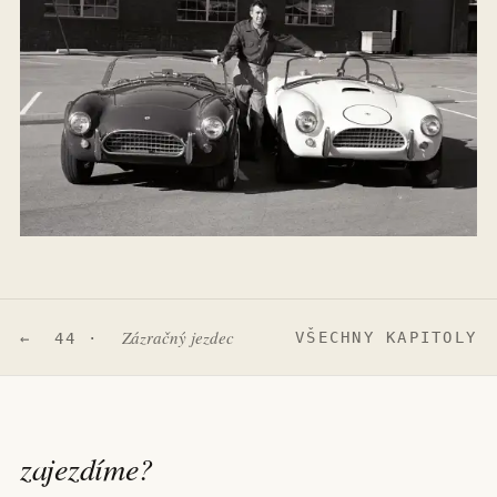
Zázračný jezdec
VŠECHNY KAPITOLY
← 44 ·
zajezdíme
?