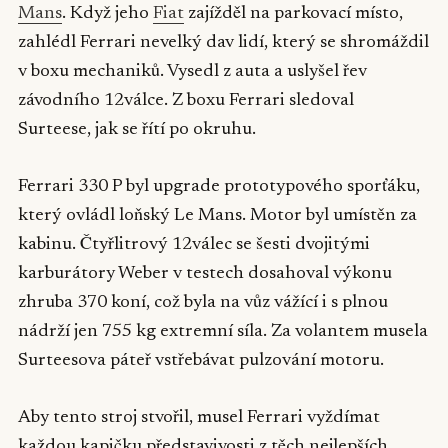
Mans
. Když jeho
Fiat
zajížděl na parkovací místo,
zahlédl Ferrari nevelký dav lidí, který se shromáždil
v boxu mechaniků. Vysedl z auta a uslyšel řev
závodního 12válce. Z boxu Ferrari sledoval
Surteese, jak se řítí po okruhu.
Ferrari 330 P byl upgrade prototypového sporťáku,
který ovládl loňský Le Mans. Motor byl umístěn za
kabinu. Čtyřlitrový 12válec se šesti dvojitými
karburátory Weber v testech dosahoval výkonu
zhruba 370 koní, což byla na vůz vážící i s plnou
nádrží jen 755 kg extremní síla. Za volantem musela
Surteesova páteř vstřebávat pulzování motoru.
Aby tento stroj stvořil, musel Ferrari vyždímat
každou kapičku představivosti z těch nejlepších