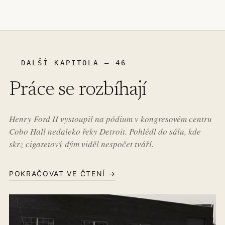
DALŠÍ KAPITOLA – 46
Práce se rozbíhají
Henry Ford II vystoupil na pódium v kongresovém centru
Cobo Hall nedaleko řeky Detroit. Pohlédl do sálu, kde
skrz cigaretový dým viděl nespočet tváří.
POKRAČOVAT VE ČTENÍ →