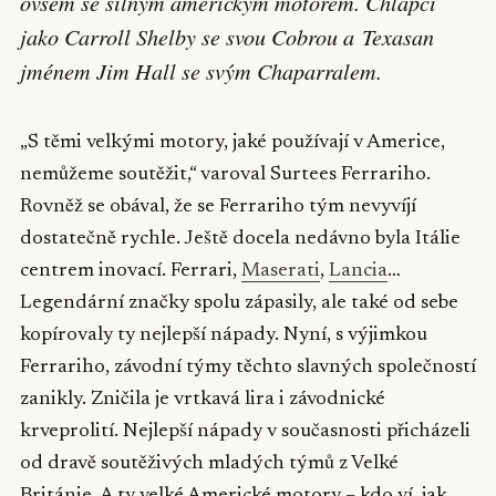
ovšem se silným americkým motorem. Chlápci
jako Carroll Shelby se svou Cobrou a Texasan
jménem Jim Hall se svým Chaparralem.
„S těmi velkými motory, jaké používají v Americe,
nemůžeme soutěžit,“ varoval Surtees Ferrariho.
Rovněž se obával, že se Ferrariho tým nevyvíjí
dostatečně rychle. Ještě docela nedávno byla Itálie
centrem inovací. Ferrari,
Maserati
,
Lancia
…
Legendární značky spolu zápasily, ale také od sebe
kopírovaly ty nejlepší nápady. Nyní, s výjimkou
Ferrariho, závodní týmy těchto slavných společností
zanikly. Zničila je vrtkavá lira i závodnické
krveprolití. Nejlepší nápady v současnosti přicházeli
od dravě soutěživých mladých týmů z Velké