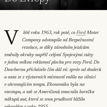
V
létě roku 1963, rok poté, co
Ford
Motor
Company odstoupila od Bezpečnostní
rezoluce, se díky závodním jezdcům
změnily okruhy napříč celými Spojenými státy
v jednu velkou reklamní plochu pro vozy Ford. Do
Dearbornu přicházelo čím dál víc zpráv od dealerů
a auta se z výstavních místností valila na silnici
v ohromujícím tempu. Ekonomika byla na
vzestupu, a tak se Američanů zmocnila horečka
nákupů aut, která se svou prudkostí blížila
rekordům z roku 1955.