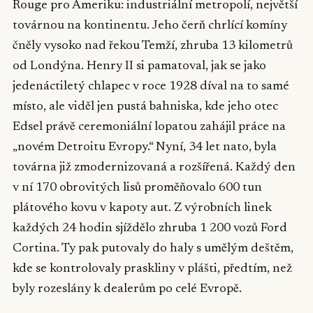
Rouge pro Ameriku: industriální metropolí, největší
továrnou na kontinentu. Jeho čerň chrlící komíny
čněly vysoko nad řekou Temží, zhruba 13 kilometrů
od Londýna. Henry II si pamatoval, jak se jako
jedenáctiletý chlapec v roce 1928 díval na to samé
místo, ale viděl jen pustá bahniska, kde jeho otec
Edsel právě ceremoniální lopatou zahájil práce na
„novém Detroitu Evropy.“ Nyní, 34 let nato, byla
továrna již zmodernizovaná a rozšířená. Každý den
v ní 170 obrovitých lisů proměňovalo 600 tun
plátového kovu v kapoty aut. Z výrobních linek
každých 24 hodin sjíždělo zhruba 1 200 vozů Ford
Cortina. Ty pak putovaly do haly s umělým deštěm,
kde se kontrolovaly praskliny v plášti, předtím, než
byly rozeslány k dealerům po celé Evropě.