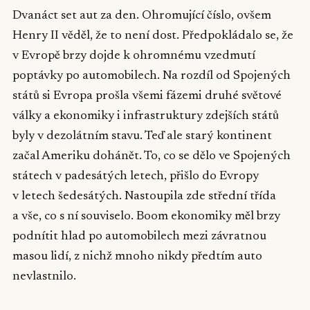
Dvanáct set aut za den. Ohromující číslo, ovšem
Henry II věděl, že to není dost. Předpokládalo se, že
v Evropě brzy dojde k ohromnému vzedmutí
poptávky po automobilech. Na rozdíl od Spojených
států si Evropa prošla všemi fázemi druhé světové
války a ekonomiky i infrastruktury zdejších států
byly v dezolátním stavu. Teď ale starý kontinent
začal Ameriku dohánět. To, co se dělo ve Spojených
státech v padesátých letech, přišlo do Evropy
v letech šedesátých. Nastoupila zde střední třída
a vše, co s ní souviselo. Boom ekonomiky měl brzy
podnítit hlad po automobilech mezi závratnou
masou lidí, z nichž mnoho nikdy předtím auto
nevlastnilo.