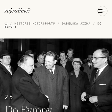
zajezdíme
?
/
HISTORIE MOTORSPORTU
/
ĎÁBELSKÁ JÍZDA
/
DO
EVROPY
25
Do Evropy