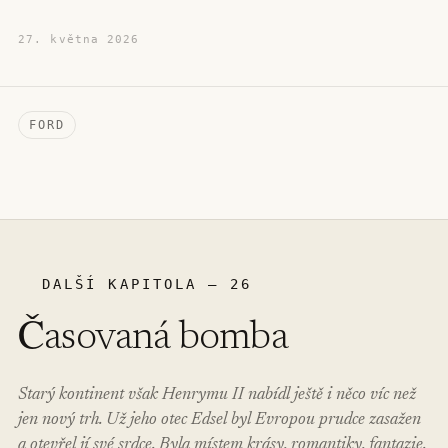
27. května 2026
FORD
DALŠÍ KAPITOLA – 26
Časovaná bomba
Starý kontinent však Henrymu II nabídl ještě i něco víc než
jen nový trh. Už jeho otec Edsel byl Evropou prudce zasažen
a otevřel jí své srdce. Byla místem krásy, romantiky, fantazie.