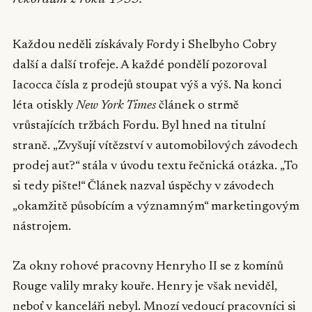
Každou neděli získávaly Fordy i Shelbyho Cobry
další a další trofeje. A každé pondělí pozoroval
Iacocca čísla z prodejů stoupat výš a výš. Na konci
léta otiskly
New York Times
článek o strmě
vrůstajících tržbách Fordu. Byl hned na titulní
straně. „Zvyšují vítězství v automobilových závodech
prodej aut?“ stála v úvodu textu řečnická otázka. „To
si tedy pište!“ Článek nazval úspěchy v závodech
„okamžitě působícím a významným“ marketingovým
nástrojem.
Za okny rohové pracovny Henryho II se z komínů
Rouge valily mraky kouře. Henry je však neviděl,
neboť v kanceláři nebyl. Mnozí vedoucí pracovníci si