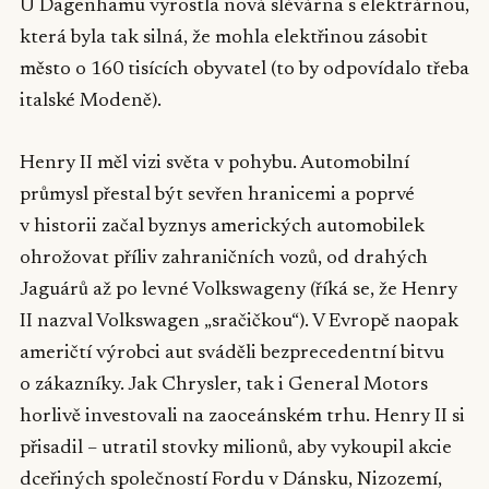
U Dagenhamu vyrostla nová slévárna s elektrárnou,
která byla tak silná, že mohla elektřinou zásobit
město o 160 tisících obyvatel (to by odpovídalo třeba
italské Modeně).
Henry II měl vizi světa v pohybu. Automobilní
průmysl přestal být sevřen hranicemi a poprvé
v historii začal byznys amerických automobilek
ohrožovat příliv zahraničních vozů, od drahých
Jaguárů až po levné Volkswageny (říká se, že Henry
II nazval Volkswagen „sračičkou“). V Evropě naopak
američtí výrobci aut sváděli bezprecedentní bitvu
o zákazníky. Jak Chrysler, tak i General Motors
horlivě investovali na zaoceánském trhu. Henry II si
přisadil – utratil stovky milionů, aby vykoupil akcie
dceřiných společností Fordu v Dánsku, Nizozemí,