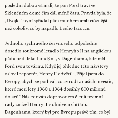
poslední dobou všímali, že pan Ford tráví ve
Skleněném domě čím dál méně času. Pravda byla, že
„Dvojka“ nyní spřádal plán mnohem ambicióznější
než cokoliv, co by napadlo Leeho Iacoccu.
Jednoho sychravého červnového odpoledne
dosedlo soukromé letadlo Henryho II na anglickou
půdu nedaleko Londýna, v Dagenhamu, kde měl
Ford svou továrnu. Když jej ohledně této návštěvy
oslovil reportér, Henry II odvětil: „Přijel jsem do
Evropy, abych se podíval, co se rodí z našich investic,
které mezi lety 1960 a 1964 dosáhly 800 milionů
dolarů.“ Následován doprovodem členů firemní
rady zmizel Henry II v ohnivém chřtánu
Dagenhamu, který byl pro Evropu právě tím, co byl