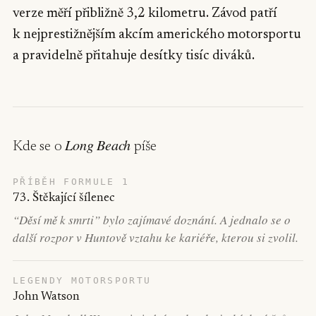
verze měří přibližně 3,2 kilometru. Závod patří
k nejprestižnějším akcím amerického motorsportu
a pravidelně přitahuje desítky tisíc diváků.
Long Beach
Kde se o
píše
PŘÍBĚH FORMULE 1
73. Štěkající šílenec
“Děsí mě k smrti” bylo zajímavé doznání. A jednalo se o
další rozpor v Huntově vztahu ke kariéře, kterou si zvolil.
LEGENDY MOTORSPORTU
John Watson