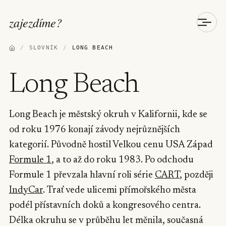
zajezdíme
?
/
SLOVNÍK
/
LONG BEACH
Long Beach
Long Beach je městský okruh v Kalifornii, kde se
od roku 1976 konají závody nejrůznějších
kategorií. Původně hostil Velkou cenu USA Západ
Formule 1
, a to až do roku 1983. Po odchodu
Formule 1 převzala hlavní roli série
CART
, později
IndyCar
. Trať vede ulicemi přímořského města
podél přístavních doků a kongresového centra.
Délka okruhu se v průběhu let měnila, současná