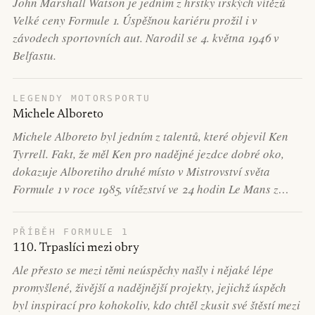
John Marshall Watson je jedním z hrstky irských vítězů
Velké ceny Formule 1. Úspěšnou kariéru prožil i v
závodech sportovních aut. Narodil se 4. května 1946 v
Belfastu.
LEGENDY MOTORSPORTU
Michele Alboreto
Michele Alboreto byl jedním z talentů, které objevil Ken
Tyrrell. Fakt, že měl Ken pro nadějné jezdce dobré oko,
dokazuje Alboretiho druhé místo v Mistrovství světa
Formule 1 v roce 1985, vítězství ve 24 hodin Le Mans z…
PŘÍBĚH FORMULE 1
110. Trpaslíci mezi obry
Ale přesto se mezi těmi neúspěchy našly i nějaké lépe
promyšlené, živější a nadějnější projekty, jejichž úspěch
byl inspirací pro kohokoliv, kdo chtěl zkusit své štěstí mezi