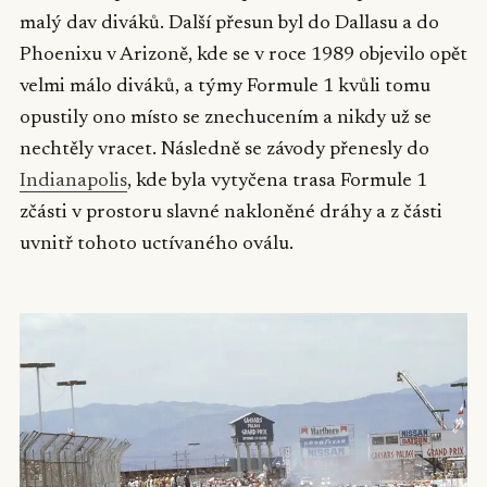
malý dav diváků. Další přesun byl do Dallasu a do
Phoenixu v Arizoně, kde se v roce 1989 objevilo opět
velmi málo diváků, a týmy Formule 1 kvůli tomu
opustily ono místo se znechucením a nikdy už se
nechtěly vracet. Následně se závody přenesly do
Indianapolis
, kde byla vytyčena trasa Formule 1
zčásti v prostoru slavné nakloněné dráhy a z části
uvnitř tohoto uctívaného oválu.