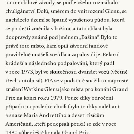
automobilové závody, se podle všeho rozmáhalo
chuligánství. Dolů, směrem do vnitrozemí Glenu, se
nacházelo území se špatně vysušenou půdou, která
se po dešti změnila v bažinu, a tato oblast byla
doopravdy známá pod jménem „Bažina“. Bylo to
právě toto místo, kam opilí závodní fandové
pravidelně unášeli vozidla a zapalovali je. Rekord
krádeží a následného podpalování, který padl
v roce 1973, byl ve skutečnosti dvanáct vozů (včetně
třech autobusů).
FIA
se v podstatě snažila o naprosté
zrušení Watkins Glenu jako místa pro konání Grand
Prix na konci roku 1979. Pouze díky odročení
případu na poslední chvíli (bylo to díky naléhání
a snaze Maria Andrettiho a deseti tisícům
Američanů, kteří podepsali petici) se zde v roce
1980 vůbec ještě konala Grand Prix.