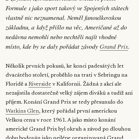
Formule 1 jako sport takový ve Spojených státech
vlastně nic neznamenal. Neměl fanouškovskou
základnu, a když přišlo na věc, Američané až do
nedávna nemohli nebo nechtěli najít vhodné
místo, kde by se daly pořádat závody
Grand Prix
.
Několik prvních pokusů, ke konci padesátých let
dvacátého století, proběhlo na trati v Sebringu na
Floridě a
Riverside
v Kalifornii. Žádná z akcí ale
nezajistila dostatečně velký zájem diváků a tudíž ani
příjem. Konání Grand Prix se tedy přesunulo do
Watkins Glen
, který pořádal první americkou
Velkou cenu v roce 1961. A jako místo konání
americké Grand Prix byl okruh a závod po dlouhou
dobu bodován jako nejlépe organizovaná Grand