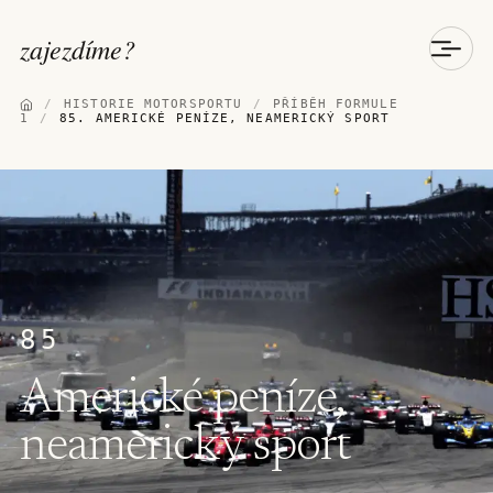
zajezdíme
?
/
HISTORIE MOTORSPORTU
/
PŘÍBĚH FORMULE
1
/
85. AMERICKÉ PENÍZE, NEAMERICKÝ SPORT
85
Americké peníze,
neamerický sport