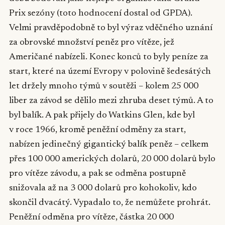
Prix sezóny (toto hodnocení dostal od GPDA).
Velmi pravděpodobně to byl výraz vděčného uznání
za obrovské množství peněz pro vítěze, jež
Američané nabízeli. Konec konců to byly peníze za
start, které na území Evropy v polovině šedesátých
let držely mnoho týmů v soutěži – kolem 25 000
liber za závod se dělilo mezi zhruba deset týmů. A to
byl balík. A pak přijely do Watkins Glen, kde byl
v roce 1966, kromě peněžní odměny za start,
nabízen jedinečný gigantický balík peněz – celkem
přes 100 000 amerických dolarů, 20 000 dolarů bylo
pro vítěze závodu, a pak se odměna postupně
snižovala až na 3 000 dolarů pro kohokoliv, kdo
skončil dvacátý. Vypadalo to, že nemůžete prohrát.
Peněžní odměna pro vítěze, částka 20 000