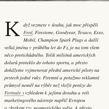
K
dyž vezmete v úvahu, jak moc přispěli
Ford
, Firestone, Goodyear, Texaco, Esso,
Mobil, Champion Spark Plugs a další
velká jména v průběhu let do F1, je na tom všem
něco protichůdného. Tolik miliónů amerických
dolarů proteklo do tohoto sportu, a přesto
dokážeme vyjmenovat přední americké piloty na
prstech jedné ruky. Firemní a potažmo reklamní
průmysl neměl na výběr než vložit peníze do
Formule 1
vzhledem k jejímu dosahu a roli
marketingového nástroje napříč Evropou
a zbytkem tzv. neamerického světa. A přesto