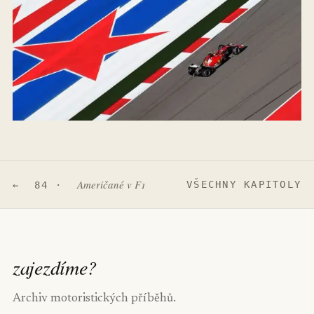
Američané v F1
VŠECHNY KAPITOLY
← 84 ·
zajezdíme
?
Archiv motoristických příběhů.