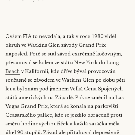
▶
Ovšem FIA to nevzdala, a tak v roce 1980 viděl
okruh ve Watkins Glen závody Grand Prix
naposled. Poté se stal závod extrémně kočovným,
přesunoval se kolem ze státu New York do
Long
Beach
v Kalifornii, kde dříve býval provozován
současně se závodem ve Watkins Glen po dobu pěti
let a byl znám pod jménem Velká Cena Spojených
států amerických na Západě. Pak se změnil na Las
Vegas Grand Prix, která se konala na parkovišti
Ceasarského paláce, kde se jezdilo obráceně proti
směru hodinových ručiček a každá zatáčka měla
úhel 90 stupňů. Závod ale přitahoval depresivně