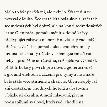
Mělo to být perfektní, ale nebylo. Šťastný stav
netrval dlouho. Šedesátá léta byla skvělá, začátek
sedmdesátých byl dobrý, ale na konci sedmdesátých
let se Glen začal pomalu měnit z dojné krávy
překypující zábavou na mírně nevkusný zaostalý
přežitek. Začal se pomalu ukazovat chronický
nedostatek snahy někde v celém systému. Trať
nebyla průběžně udržována, což mělo za výsledek
příliš hrbolatý povrch pro novou generaci vozů
s ground efektem a zázemí pro týmy a novináře
bylo stále více stísněné a chatrné. Glen neoplýval
ani dostatkem vhodných hotelů a ubytování
v blízkosti okruhu. A mezi mladými, pivem
podnapilými svalovci, kteří rádi chodili na