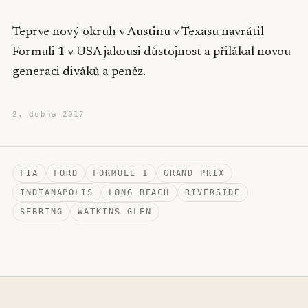
Teprve nový okruh v Austinu v Texasu navrátil
Formuli 1 v USA jakousi důstojnost a přilákal novou
generaci diváků a peněz.
2. dubna 2017
FIA
FORD
FORMULE 1
GRAND PRIX
INDIANAPOLIS
LONG BEACH
RIVERSIDE
SEBRING
WATKINS GLEN