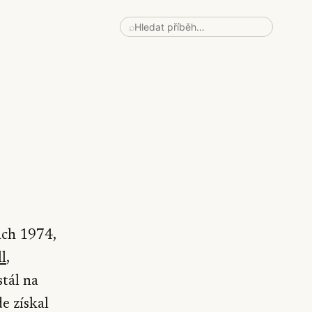
⌕
nách 1974,
l
,
stál na
de získal