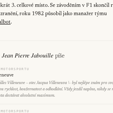
krát 3. celkové místo. Se závoděním v F1 skončil 
zranění, roku 1982 působil jako manažer týmu
albot
.
Jean Pierre Jabouille
o
píše
 MOTORSPORTU
leneuve
les Villeneuve – otec Jacqua Villeneuva \- byl nejlépe znám pro svo
ou rychlost, houževnatost a odhodlání. Vždy jezdil naplno, nikdy se
uta dostávat absolutní maximum.
 MOTORSPORTU