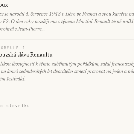
oux
 se narodil 4. července 1948 v Isére ve Francii a svou kariéru na
 F2. O dva roky později mu s týmem Martini-Renault těsně unikl ti
prohrál s Jean-Pierre…
FORMULE 1
ouzská sláva Renaultu
lskou lhostejností k těmto zaběhnutým pořádkům, začal francouzsk
 na konci sedmdesátých let dvacátého století pracovat na jeden a pů
m šestiválci.
do slovníku