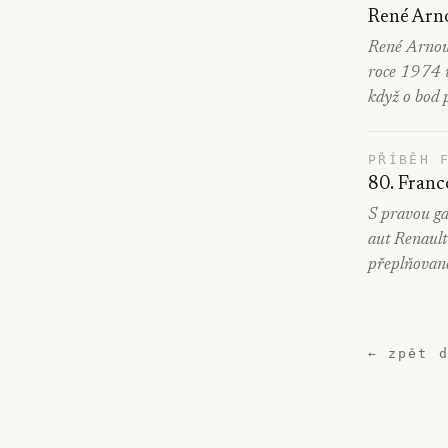
René Arn
René Arnoux
roce 1974 v
když o bod 
PŘÍBĚH 
80. Franc
S pravou ga
aut Renault
přeplňované
← zpět 