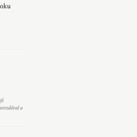
roku
ji
 nevzdával a