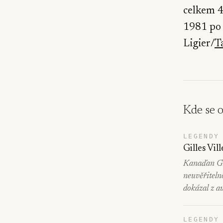
celkem 4
1981 po 
Ligier/
T
Kde se 
LEGENDY
Gilles Vil
Kanaďan Gil
neuvěřiteln
dokázal z a
LEGENDY