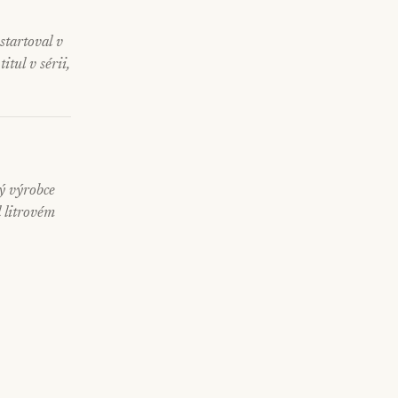
startoval v
tul v sérii,
ý výrobce
l litrovém