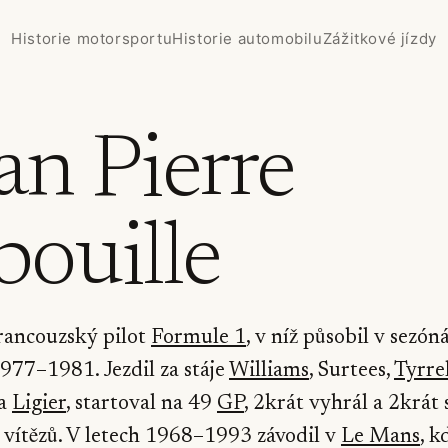
Historie motorsportu
Historie automobilu
Zážitkové jízdy
an Pierre
bouille
rancouzský pilot
Formule 1
, v níž působil v sezó
977–1981. Jezdil za stáje
Williams
, Surtees,
Tyrrel
a
Ligier
, startoval na 49
GP
, 2krát vyhrál a 2krát 
 vítězů. V letech 1968–1993 závodil v
Le Mans
, k