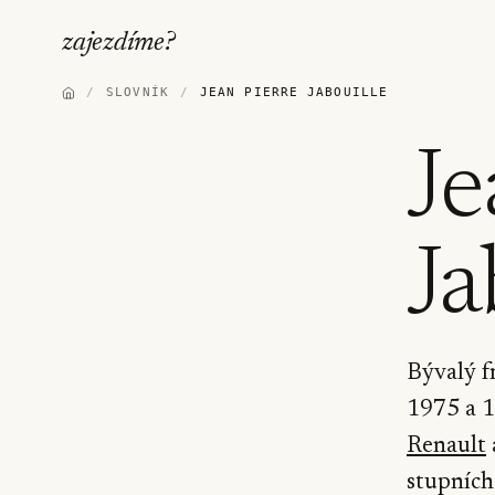
zajezdíme
?
/
SLOVNÍK
/
JEAN PIERRE JABOUILLE
Je
Ja
Bývalý f
1975 a 1
Renault
stupních