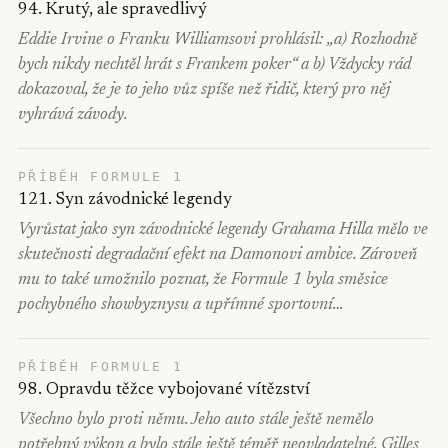
94. Krutý, ale spravedlivý
Eddie Irvine o Franku Williamsovi prohlásil: „a) Rozhodně
bych nikdy nechtěl hrát s Frankem poker“ a b) Vždycky rád
dokazoval, že je to jeho vůz spíše než řidič, který pro něj
vyhrává závody.
PŘÍBĚH FORMULE 1
121. Syn závodnické legendy
Vyrůstat jako syn závodnické legendy Grahama Hilla mělo ve
skutečnosti degradační efekt na Damonovi ambice. Zároveň
mu to také umožnilo poznat, že Formule 1 byla směsice
pochybného showbyznysu a upřímné sportovní…
PŘÍBĚH FORMULE 1
98. Opravdu těžce vybojované vítězství
Všechno bylo proti němu. Jeho auto stále ještě nemělo
potřebný výkon a bylo stále ještě téměř neovladatelné. Gilles