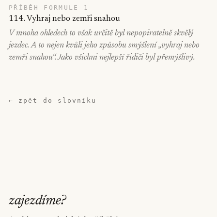
PŘÍBĚH FORMULE 1
114. Vyhraj nebo zemři snahou
V mnoha ohledech to však určitě byl nepopiratelně skvělý
jezdec. A to nejen kvůli jeho způsobu smýšlení „vyhraj nebo
zemři snahou“. Jako všichni nejlepší řidiči byl přemýšlivý.
← zpět do slovníku
zajezdíme
?