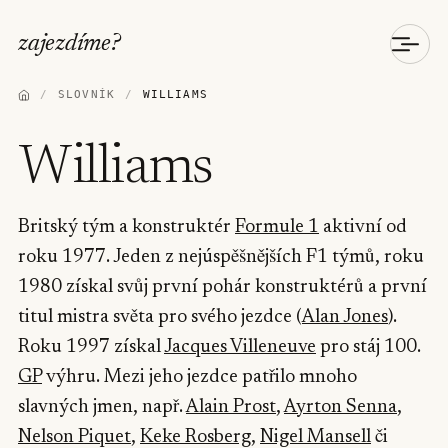
zajezdíme
?
/
SLOVNÍK
/
WILLIAMS
Williams
Britský tým a konstruktér
Formule 1
aktivní od
roku 1977. Jeden z nejúspěšnějších F1 týmů, roku
1980 získal svůj první pohár konstruktérů a první
titul mistra světa pro svého jezdce (
Alan Jones
).
Roku 1997 získal
Jacques Villeneuve
pro stáj 100.
GP
výhru. Mezi jeho jezdce patřilo mnoho
slavných jmen, např.
Alain Prost
,
Ayrton Senna
,
Nelson Piquet
,
Keke Rosberg
,
Nigel Mansell
či