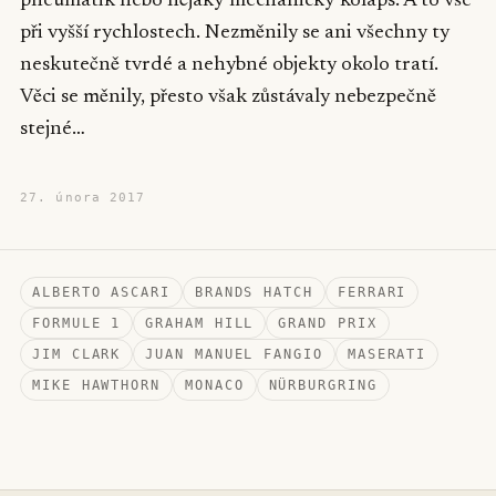
pneumatik nebo nějaký mechanický kolaps. A to vše
při vyšší rychlostech. Nezměnily se ani všechny ty
neskutečně tvrdé a nehybné objekty okolo tratí.
Věci se měnily, přesto však zůstávaly nebezpečně
stejné…
27. února 2017
ALBERTO ASCARI
BRANDS HATCH
FERRARI
FORMULE 1
GRAHAM HILL
GRAND PRIX
JIM CLARK
JUAN MANUEL FANGIO
MASERATI
MIKE HAWTHORN
MONACO
NÜRBURGRING