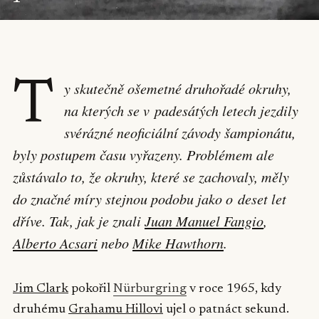
T
y skutečně ošemetné druhořadé okruhy,
na kterých se v padesátých letech jezdily
svérázné neoficiální závody šampionátu,
byly postupem času vyřazeny. Problémem ale
zůstávalo to, že okruhy, které se zachovaly, měly
do značné míry stejnou podobu jako o deset let
dříve. Tak, jak je znali
Juan Manuel Fangio
,
Alberto Acsari
nebo
Mike Hawthorn
.
Jim Clark
pokořil
Nürburgring
v roce 1965, kdy
druhému
Grahamu Hillovi
ujel o patnáct sekund.