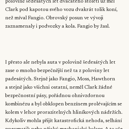
polovině šedesátých let dvacátého století už měl
Clark pod kapotou svého vozu dvakrát tolik koní,
než míval Fangio. Obrovský posun ve vývoji
zaznamenaly i podvozky a kola. Fangio by žasl.
▶
I přesto ale nebyla auta v polovině šedesátých let
zase o mnoho bezpečnější než ta z poloviny let
padesátých. Stejně jako Fangio, Moss, Hawthorn
a stejně jako všichni ostatní, neměl Clark žádné
bezpečnostní pásy, pořádnou ohnivzdornou
kombinézu a byl obklopen benzínem prolévajícím se
kolem v lehce prorazitelných hliníkových nádržích.
Kdykoliv mohla přijít katastrofická nehoda, selhání