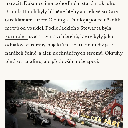
narazit. Dokonce i na pohodlném starém okruhu
Brands Hatch
byly hliněné břehy a ocelové stožáry
(s reklamami firem Girling a Dunlop) pouze několik
metrů od vozidel. Podle Jackieho Stewarta byla
Formule 1
svět travnatých břehů, které byly jako
odpalovací rampy, objektů na trati, do nichž jste
naráželi čelně, a alejí nechráněných stromů. Okruhy
plné adrenalinu, ale především nebezpečí.