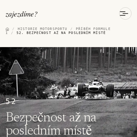
zajezdíme
?
/
HISTORIE MOTORSPORTU
/
PŘÍBĚH FORMULE
1
/
52. BEZPEČNOST AŽ NA POSLEDNÍM MÍSTĚ
52
Bezpečnost až na
posledním místě