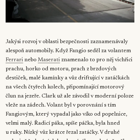
Jakýsi rozvoj v oblasti bezpečnosti zaznamenávaly
alespoň automobily. Když Fangio seděl za volantem
Ferrari
nebo
Maserati
znamenalo to pro něj vichřici
prachu, horko od motoru, prach z brzdových
destiček, malé kamínky a vůz driftující v zatáčkách
na všech čtyřech kolech, připomínající motorový
člun na jezeře. Clark už ale závodil v moderní poloze
vleže na zádech. Volant byl v porovnání s tím
Fangiovým, který vypadal jako víko od popelnice,
velmi malý. Řadicí páka, spíše páčka, byla hned
u ruky. Nízký vůz krátce řezal zatáčky. V druhé