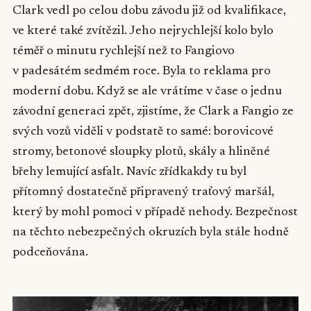
Clark vedl po celou dobu závodu již od kvalifikace,
ve které také zvítězil. Jeho nejrychlejší kolo bylo
téměř o minutu rychlejší než to Fangiovo
v padesátém sedmém roce. Byla to reklama pro
moderní dobu. Když se ale vrátíme v čase o jednu
závodní generaci zpět, zjistíme, že Clark a Fangio ze
svých vozů viděli v podstatě to samé: borovicové
stromy, betonové sloupky plotů, skály a hliněné
břehy lemující asfalt. Navíc zřídkakdy tu byl
přítomný dostatečně připravený traťový maršál,
který by mohl pomoci v případě nehody. Bezpečnost
na těchto nebezpečných okruzích byla stále hodně
podceňována.