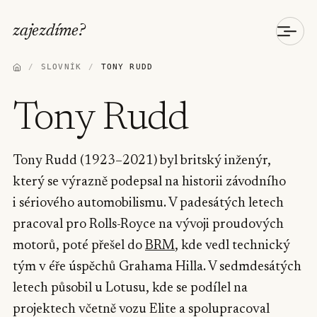
zajezdíme
?
/
SLOVNÍK
/
TONY RUDD
Tony Rudd
Tony Rudd (1923–2021) byl britský inženýr,
který se výrazně podepsal na historii závodního
i sériového automobilismu. V padesátých letech
pracoval pro Rolls-Royce na vývoji proudových
motorů, poté přešel do
BRM
, kde vedl technický
tým v éře úspěchů Grahama Hilla. V sedmdesátých
letech působil u Lotusu, kde se podílel na
projektech včetně vozu Elite a spolupracoval