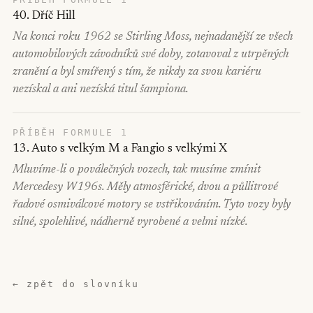
40. Dříč Hill
Na konci roku 1962 se Stirling Moss, nejnadanější ze všech
automobilových závodníků své doby, zotavoval z utrpěných
zranění a byl smířený s tím, že nikdy za svou kariéru
nezískal a ani nezíská titul šampiona.
PŘÍBĚH FORMULE 1
13. Auto s velkým M a Fangio s velkými X
Mluvíme-li o poválečných vozech, tak musíme zmínit
Mercedesy W196s. Měly atmosférické, dvou a půllitrové
řadové osmiválcové motory se vstřikováním. Tyto vozy byly
silné, spolehlivé, nádherně vyrobené a velmi nízké.
← zpět do slovníku