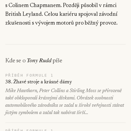
s Colinem Chapmanem. Později působil v rámci
British Leyland. Celou kariéru spojoval závodní
zkušenosti s vývojem motorů pro běžný provoz.
Tony Rudd
Kde se o
píše
PŘÍBĚH FORMULE 1
38. Žhavé stroje a krásné dámy
Mike Hawthorn, Peter Collins a Stirling Moss se přirozeně
také obklopovali krásnými dívkami. Obrázek osobnosti
automobilového závodníka se začal u široké veřejnosti stávat
jistým symbolem a začal tak nabírat širší…
PŘÍBĚH FORMULE 1