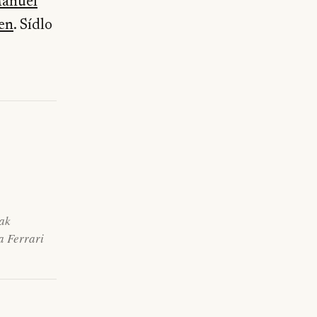
anuel
en
. Sídlo
jak
a Ferrari