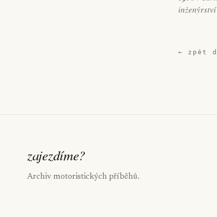
inženýrství
← zpět 
zajezdíme
?
Archiv motoristických příběhů.