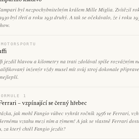
ampari byl nezpochybnitelným králem Mille Miglia. Zvítězil ro
1930 byl třetí a roku 1931 druhý. A tak se očekávalo, že i roku 1
how.
 MOTORSPORTU
ffi
fi jezdil hlavou a kilometry na trati zdolával spíše rozvážným 
lifikovaný inženýr vždy musel mít svůj stroj dokonale připrav
nejlepší.
FORMULE 1
errari – vzpínající se černý hřebec
tázka, jak mohl Fangio vůbec vyhrát ročník 1956 ve Ferrari, vz
šernému vztahu mezi ním a týmem! A jak se vlastně Ferrari dost
, za který chtěl Fangio jezdit?