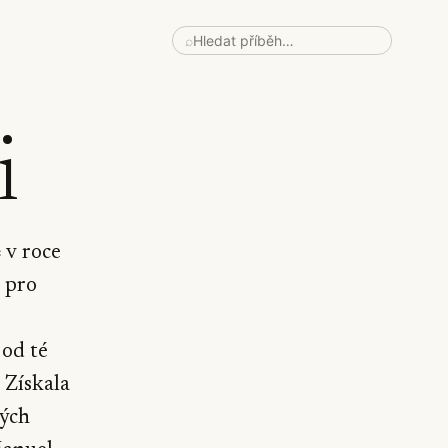
⌕
i
 v roce
 pro
 od té
 Získala
kých