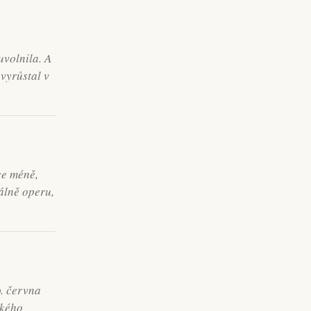
uvolnila. A
vyrůstal v
ce méně,
álně operu,
0. června
ckého