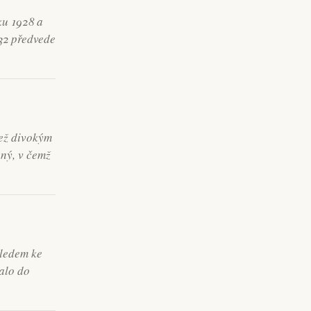
ku 1928 a
932 předvede
než divokým
ený, v čemž
hledem ke
alo do