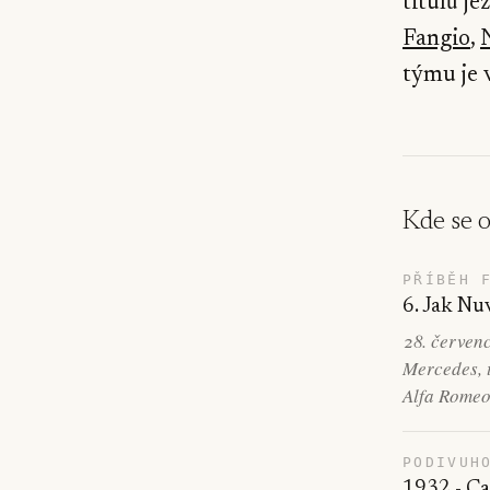
titulů je
Fangio
,
týmu je 
Kde se 
PŘÍBĚH 
6. Jak Nuv
28. červen
Mercedes, t
Alfa Romeo
PODIVUH
1932 - C