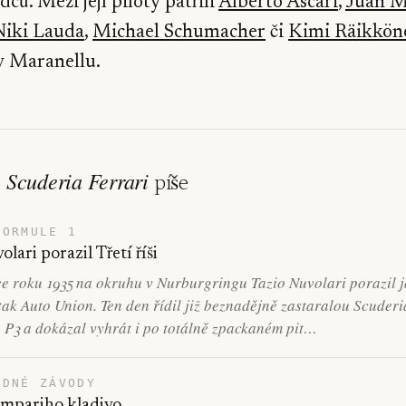
zdců. Mezi její piloty patřili
Alberto Ascari
,
Juan M
Niki Lauda
,
Michael Schumacher
či
Kimi Räikkön
v Maranellu.
Scuderia Ferrari
o
píše
FORMULE 1
olari porazil Třetí říši
ce roku 1935 na okruhu v Nurburgringu Tazio Nuvolari porazil 
ak Auto Union. Ten den řídil již beznadějně zastaralou Scuderi
 P3 a dokázal vyhrát i po totálně zpackaném pit…
ODNÉ ZÁVODY
ampariho kladivo