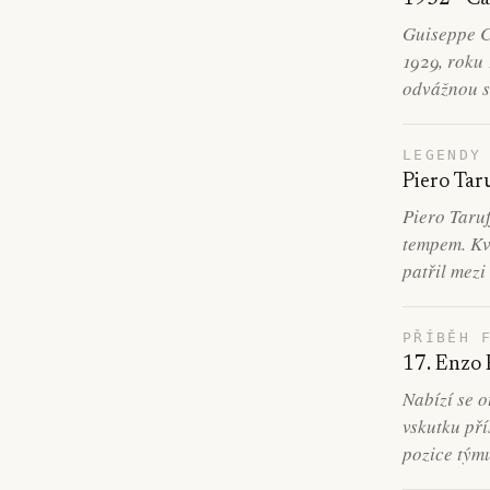
Guiseppe C
1929, roku 
odvážnou s
LEGENDY
Piero Taru
Piero Taruf
tempem. Kva
patřil mezi 
PŘÍBĚH 
17. Enzo F
Nabízí se o
vskutku pří
pozice týmu