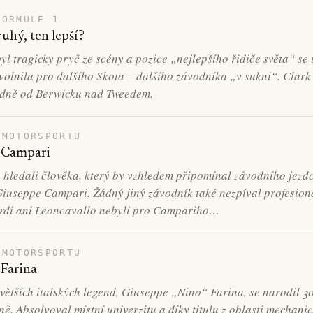
FORMULE 1
ruhý, ten lepší?
yl tragicky pryč ze scény a pozice „nejlepšího řidiče světa“ se 
olnila pro dalšího Skota – dalšího závodníka „v sukni“. Clark 
dně od Berwicku nad Tweedem.
 MOTORSPORTU
 Campari
e hledali člověka, který by vzhledem připomínal závodního jezd
Giuseppe Campari. Žádný jiný závodník také nezpíval profesion
erdi ani Leoncavallo nebyli pro Campariho…
 MOTORSPORTU
Farina
větších italských legend, Giuseppe „Nino“ Farina, se narodil 3
ně. Absolvoval místní univerzitu a díky titulu z oblasti mechani