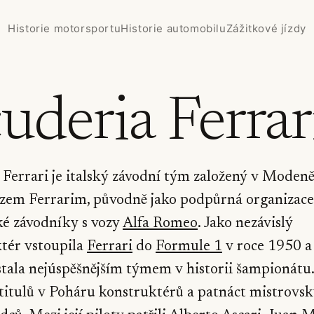
Historie motorsportu
Historie automobilu
Zážitkové jízdy
uderia Ferrar
 Ferrari je italský závodní tým založený v Modeně
em Ferrarim, původně jako podpůrná organizace
é závodníky s vozy
Alfa Romeo
. Jako nezávislý
tér vstoupila
Ferrari
do
Formule 1
v roce 1950 a
stala nejúspěšnějším týmem v historii šampionátu.
 titulů v Poháru konstruktérů a patnáct mistrovs