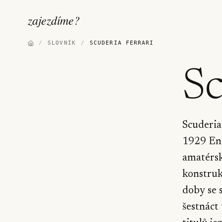
zajezdíme
?
/
SLOVNÍK
/
SCUDERIA FERRARI
Sc
Scuderia
1929 Enz
amatérsk
konstruk
doby se 
šestnáct