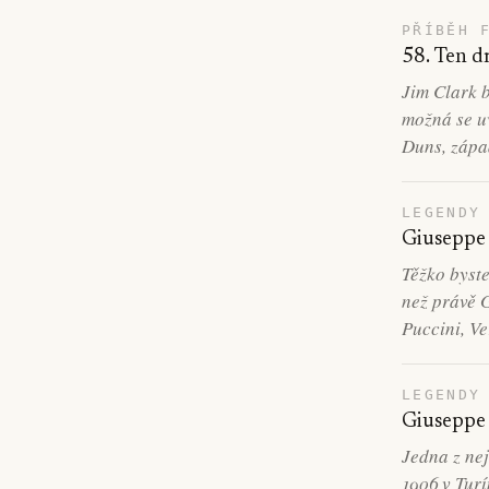
PŘÍBĚH 
58. Ten d
Jim Clark b
možná se uv
Duns, zápa
LEGENDY
Giuseppe
Těžko byst
než právě 
Puccini, V
LEGENDY
Giuseppe 
Jedna z nej
1906 v Turí