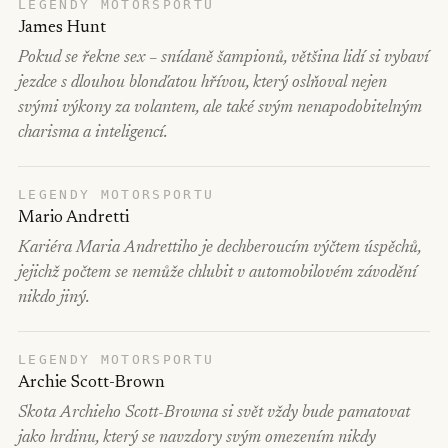
LEGENDY MOTORSPORTU
James Hunt
Pokud se řekne sex – snídaně šampionů, většina lidí si vybaví
jezdce s dlouhou blonďatou hřívou, který oslňoval nejen
svými výkony za volantem, ale také svým nenapodobitelným
charisma a inteligencí.
LEGENDY MOTORSPORTU
Mario Andretti
Kariéra Maria Andrettiho je dechberoucím výčtem úspěchů,
jejichž počtem se nemůže chlubit v automobilovém závodění
nikdo jiný.
LEGENDY MOTORSPORTU
Archie Scott-Brown
Skota Archieho Scott-Browna si svět vždy bude pamatovat
jako hrdinu, který se navzdory svým omezením nikdy