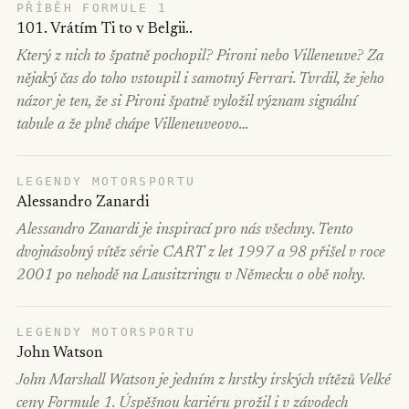
PŘÍBĚH FORMULE 1
101. Vrátím Ti to v Belgii..
Který z nich to špatně pochopil? Pironi nebo Villeneuve? Za
nějaký čas do toho vstoupil i samotný Ferrari. Tvrdil, že jeho
názor je ten, že si Pironi špatně vyložil význam signální
tabule a že plně chápe Villeneuveovo…
LEGENDY MOTORSPORTU
Alessandro Zanardi
Alessandro Zanardi je inspirací pro nás všechny. Tento
dvojnásobný vítěz série CART z let 1997 a 98 přišel v roce
2001 po nehodě na Lausitzringu v Německu o obě nohy.
LEGENDY MOTORSPORTU
John Watson
John Marshall Watson je jedním z hrstky irských vítězů Velké
ceny Formule 1. Úspěšnou kariéru prožil i v závodech