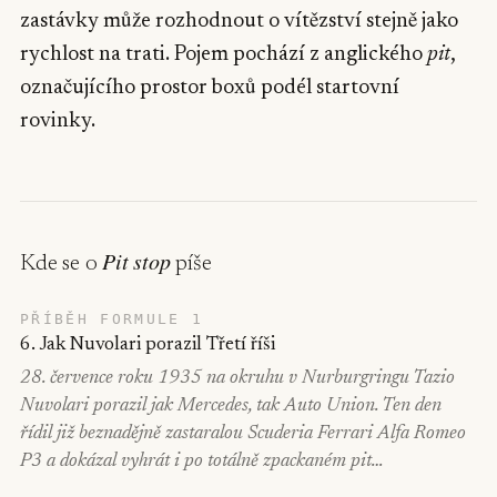
zastávky může rozhodnout o vítězství stejně jako
rychlost na trati. Pojem pochází z anglického
pit
,
označujícího prostor boxů podél startovní
rovinky.
Pit stop
Kde se o
píše
PŘÍBĚH FORMULE 1
6. Jak Nuvolari porazil Třetí říši
28. července roku 1935 na okruhu v Nurburgringu Tazio
Nuvolari porazil jak Mercedes, tak Auto Union. Ten den
řídil již beznadějně zastaralou Scuderia Ferrari Alfa Romeo
P3 a dokázal vyhrát i po totálně zpackaném pit…