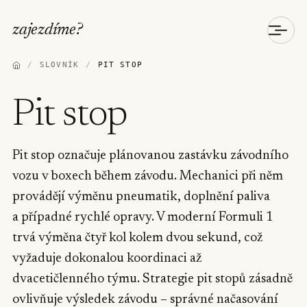
zajezdíme
?
/
SLOVNÍK
/
PIT STOP
Pit stop
Pit stop označuje plánovanou zastávku závodního
vozu v boxech během závodu. Mechanici při něm
provádějí výměnu pneumatik, doplnění paliva
a případné rychlé opravy. V moderní Formuli 1
trvá výměna čtyř kol kolem dvou sekund, což
vyžaduje dokonalou koordinaci až
dvacetičlenného týmu. Strategie pit stopů zásadně
ovlivňuje výsledek závodu – správné načasování