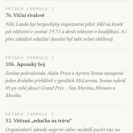
PŘÍBĚH FORMULE 1
76. Věční rivalové
Niki Lauda byl bezpochyby impozantní pilot. Měl na kontě
pět vítězství v sezóně 1975 a devět vítězství v kvalifikaci. A i
přes zdánlivě odtažité chování byl také velmi oblíbený.
PŘÍBĚH FORMULE 1
106. Japonský boj
Sezóna pokračovala. Alain Prost a Ayrton Senna nasupeně
jeden druhého přehlíželi v garážích McLarenu. Senna vyhrál
tři po sobě jdoucí Grand Prix – San Marino, Monaco a
Mexiko.
PŘÍBĚH FORMULE 1
32. Vítězná „sekačka na trávu“
Organizátoři závodů nejprve vůbec nechtěli pustit vůz na