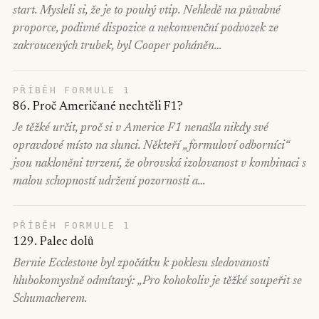
start. Mysleli si, že je to pouhý vtip. Nehledě na půvabné
proporce, podivné dispozice a nekonvenční podvozek ze
zakroucených trubek, byl Cooper poháněn…
PŘÍBĚH FORMULE 1
86. Proč Američané nechtěli F1?
Je těžké určit, proč si v Americe F1 nenašla nikdy své
opravdové místo na slunci. Někteří „formuloví odborníci“
jsou nakloněni tvrzení, že obrovská izolovanost v kombinaci s
malou schopností udržení pozornosti a…
PŘÍBĚH FORMULE 1
129. Palec dolů
Bernie Ecclestone byl zpočátku k poklesu sledovanosti
hlubokomyslně odmítavý: „Pro kohokoliv je těžké soupeřit se
Schumacherem.